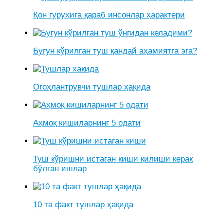
Қон гуруҳига қараб инсонлар ҳарактери
Бугун кўрилган туш қандай аҳамиятга эга?
Огоҳлантрувчи тушлар ҳақида
Аҳмоқ кишиларнинг 5 одати
Туш кўришни истаган киши қилиши керак
бўлган ишлар
10 та факт тушлар ҳақида