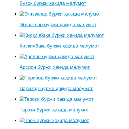
Бузоқ буржи ҳақида малумот
Эгизаклар буржи ҳақида малумот
Қисқичбақа буржи ҳақида малумот
Арслон буржи ҳақида малумот
Паризод буржи ҳақида малумот
Тарози буржи ҳақида малумот