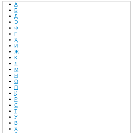
А
Б
Д
Э
Ф
Г
Ҳ
И
Ж
К
Л
М
Н
О
П
Қ
Р
С
Т
У
В
Х