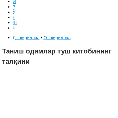
Й
З
Ў
Ғ
Ш
Ч
Д - кириллча
/
О - кириллча
Таниш одамлар туш китобининг
талқини