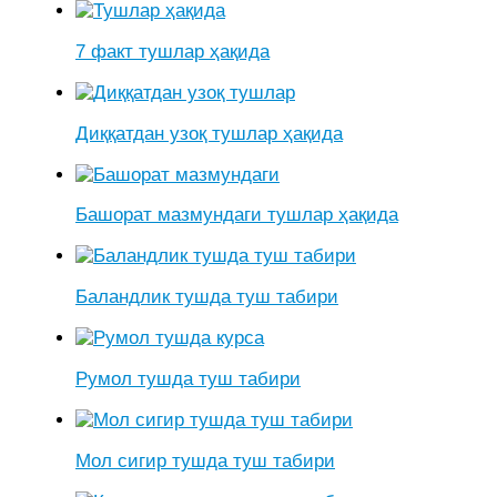
7 факт тушлар ҳақида
Диққатдан узоқ тушлар ҳақида
Башорат мазмундаги тушлар ҳақида
Баландлик тушда туш табири
Румол тушда туш табири
Мол сигир тушда туш табири