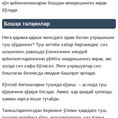
кўп қийинчиликларни бошдан кечиришингиз керак
бўлади.
Бошқа талқинлар
Нега қарама-қарши жинсдаги одам билан учрашишни
туш кўрдингиз? Туш китоби хабар берганидек: сиз
шошилинч равишда ўзингизнинг ижодий
қобилиятларингизни рўёбга чиқаришингиз керак, акс
ҳолда сиз хафа бўласиз. Янги учрашувлар сиз
бошлаган бизнесда омадни башорат қилади.
Кўплаб бегоналарни тушида кўриш – аслида туш
кўрувчини қўрқув босади. Аммо, ҳар қандай ҳолатда,
ҳамма нарса яхши тугайди.
Танишларингиздан бирининг ўлими ҳақидаги туш,
тушлар китобига кўра, огоҳлантиради: сиз барча