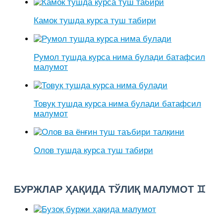
Камок тушда курса туш табири
Румол тушда курса нима булади батафсил
малумот
Товуқ тушда курса нима булади батафсил
малумот
Олов тушда курса туш табири
БУРЖЛАР ҲАҚИДА ТЎЛИҚ МАЛУМОТ ♊