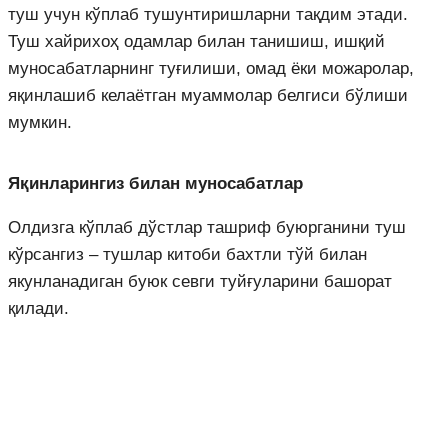
туш учун кўплаб тушунтиришларни тақдим этади.
Туш хайрихоҳ одамлар билан танишиш, ишқий
муносабатларнинг туғилиши, омад ёки можаролар,
яқинлашиб келаётган муаммолар белгиси бўлиши
мумкин.
Яқинларингиз билан муносабатлар
Олдизга кўплаб дўстлар ташриф буюрганини туш
кўрсангиз – тушлар китоби бахтли тўй билан
якунланадиган буюк севги туйғуларини башорат
қилади.