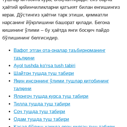
ҳаётий қийинчиликларни қатъият билан енгишингиз
керак. Дўстингиз ҳаётни тарк этиши, қимматли
нарсанинг йўқолишини башорат қилади. Бегона
кишининг ўлими – бу ҳаётда янги босқич пайдо
бўлишининг белгисидир.
Вафот этган ота-оналар таъбирноманинг
таълқини
Ayol tushda ko‘rsa tush tabiri
Шайтон тушда туш табири
Яқин инсоннинг ўлими тушлар китобининг
талқини
Ялонгоч тушда курса туш табири
Тилла тушда туш табири
Соч тушда туш табири
Одам тушда туш табири
Касал бўлиш ҳақида орзу қилган туш табири