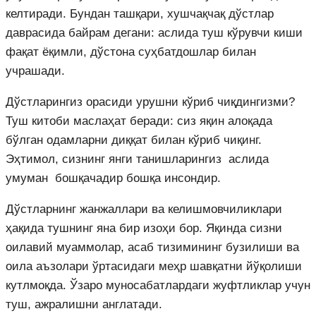
келтиради. Бундан ташқари, хушчақчақ дўстлар
даврасида байрам дегани: аслида туш кўрувчи киши
фақат ёқимли, дўстона суҳбатдошлар билан
учрашади.
Дўстларингиз орасиди урушни кўриб чиқдингизми?
Туш китоби маслаҳат беради: сиз яқин алоқада
бўлган одамларни диққат билан кўриб чиқинг.
Эҳтимол, сизнинг янги танишларингиз аслида
умуман бошқачадир бошқа инсондир.
Дўстларнинг жанжаллари ва келишмовчиликлари
ҳақида тушнинг яна бир изоҳи бор. Яқинда сизни
оилавий муаммолар, асаб тизимининг бузилиши ва
оила аъзолари ўртасидаги меҳр шавқатни йўқолиши
кутлмоқда. Ўзаро муносабатлардаги жуфтликлар учун
туш, ажралишни англатади.