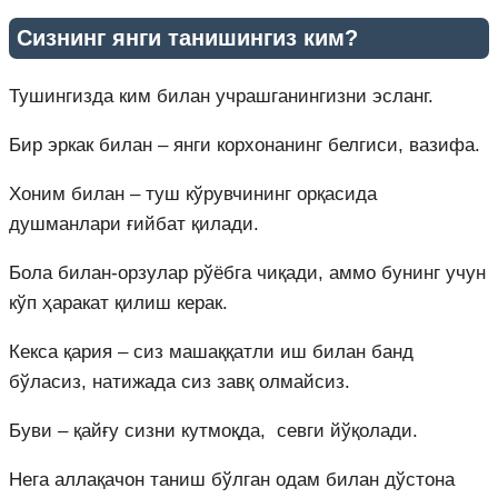
Сизнинг янги танишингиз ким?
Тушингизда ким билан учрашганингизни эсланг.
Бир эркак билан – янги корхонанинг белгиси, вазифа.
Хоним билан – туш кўрувчининг орқасида
душманлари ғийбат қилади.
Бола билан-орзулар рўёбга чиқади, аммо бунинг учун
кўп ҳаракат қилиш керак.
Кекса қария – сиз машаққатли иш билан банд
бўласиз, натижада сиз завқ олмайсиз.
Буви – қайғу сизни кутмоқда, севги йўқолади.
Нега аллақачон таниш бўлган одам билан дўстона