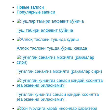
Новые записи
Популярные записи
Туш табири алфавит бўйича
Аллоҳ таолони тушда кўриш ҳақида
Туғилган санангиз моҳияти (рақамлар сири)
Туғилган кунингиз санаси қандай хосиятга
эга эканини биласизми?