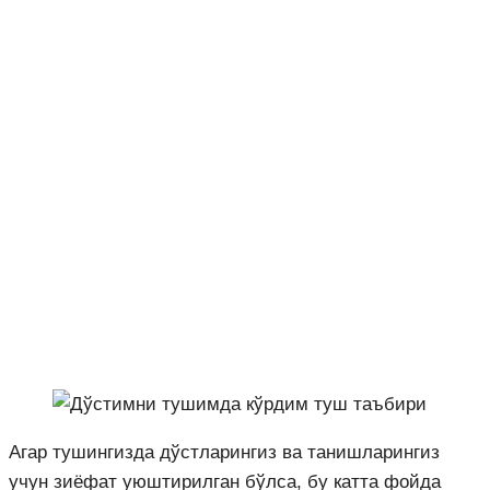
Агар тушингизда дўстларингиз ва танишларингиз
учун зиёфат уюштирилган бўлса, бу катта фойда