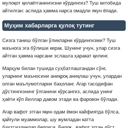
мулоқот қилаётганингизни кўрдингиз? Туш китобида
айтилган: аслида ҳамма нарса омадли якун ёпади.
Муҳим хабарларга қулоқ тутинг
Сизга таниш бўлган ўликларни кўрдингизми? Туш
маънога эга бўлиши керак. Шунинг учун, улар сизга
айтган ҳамма нарсани эслашга ҳаракат қилинг.
Марҳум билан тушида суҳбатлашгандан сўнг,
уларнинг маъносини аниқроқ аниқлаш учун, улардан
олган маълумотларни баҳоланг. Агар тасодифан
дўстингизнинг ўлганини кўрсангиз, аслида унинг
ҳаёти кўп йиллар давом этади ва фаровон бўлади.
Агар вафот этган яқин одам ёмон кайфиятда бўлса,
қайғули муаммолар, шу жумладан катта
бахтсизликлар белгиси. Бироқ, вафот этган дўст