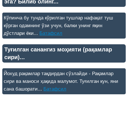
эга? Билиб олинг...
Кўпинча бу тунда кўрилган тушлар нафақат туш
кўрган одамнинг ўзи учун, балки унинг яқин
дўстлари ёки...
Батафсил
Туғилган санангиз моҳияти (рақамлар
сири)...
Йохуд рақамлар тақдирдан сўзлайди - Рақамлар
сири ва маноси ҳақида малумот. Туғилган кун, яни
сана башорати...
Батафсил