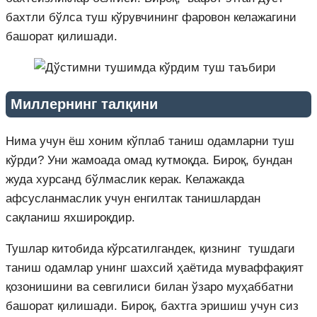
бахтли бўлса туш кўрувчининг фаровон келажагини
башорат қилишади.
Миллернинг талқини
Нима учун ёш хоним кўплаб таниш одамларни туш
кўрди? Уни жамоада омад кутмоқда. Бироқ, бундан
жуда хурсанд бўлмаслик керак. Келажакда
афсусланмаслик учун енгилтак танишлардан
сақланиш яхшироқдир.
Тушлар китобида кўрсатилгандек, қизнинг тушдаги
таниш одамлар унинг шахсий ҳаётида муваффақият
қозонишини ва севгилиси билан ўзаро муҳаббатни
башорат қилишади. Бироқ, бахтга эришиш учун сиз