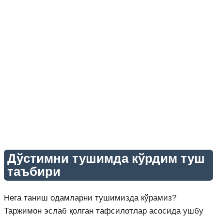
Дўстимни тушимда кўрдим туш
таъбири
Нега таниш одамларни тушимизда кўрамиз?
Таржимон эслаб қолган тафсилотлар асосида ушбу