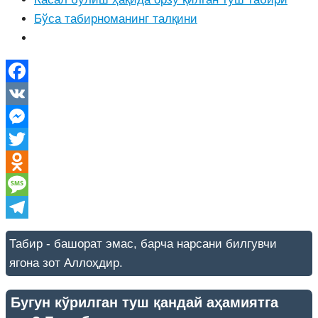
Бўса табирноманинг талқини
Facebook
VK
Messenger
Twitter
Odnoklassniki
Message
Telegram
Табир - башорат эмас, барча нарсани билгувчи
ягона зот Аллоҳдир.
Бугун кўрилган туш қандай аҳамиятга