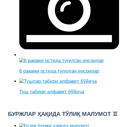
6 рақами остида туғилган инсонлар
Туш табири алфавит бўйича
БУРЖЛАР ҲАҚИДА ТЎЛИҚ МАЛУМОТ ♊