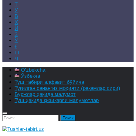
Т
У
В
Х
Й
З
Ў
Ғ
Ш
Ч
Oʻzbekcha
Ўзбекча
Туш табири алфавит бўйича
Туғилган санангиз моҳияти (рақамлар сири)
Буржлар ҳақида малумот
Туш ҳақида қизиқарли малумотлар
Найти: