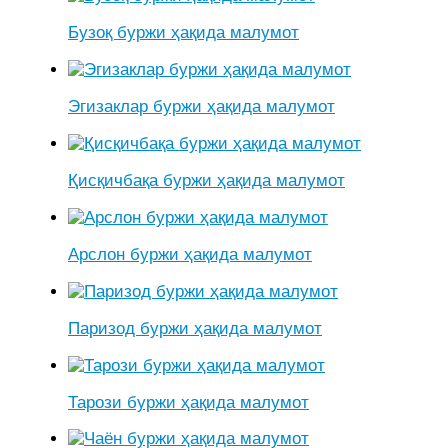
Бузоқ буржи ҳақида малумот
Эгизаклар буржи ҳақида малумот
Қисқичбақа буржи ҳақида малумот
Арслон буржи ҳақида малумот
Паризод буржи ҳақида малумот
Тарози буржи ҳақида малумот