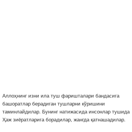
Аллоҳнинг изни ила туш фаришталари бандасига
башоратлар берадиган тушларни кўришини
таминлайдилар. Бунинг натижасида инсонлар тушида
Ҳаж зиёратларига борадилар, жангда қатнашадилар.