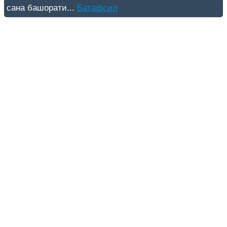
сана башорати...
Батафсил