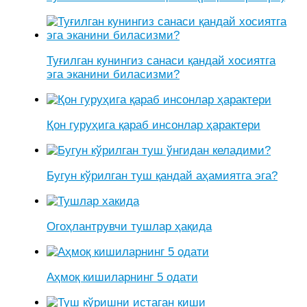
Туғилган кунингиз санаси қандай хосиятга
эга эканини биласизми?
Қон гуруҳига қараб инсонлар ҳарактери
Бугун кўрилган туш қандай аҳамиятга эга?
Огоҳлантрувчи тушлар ҳақида
Аҳмоқ кишиларнинг 5 одати