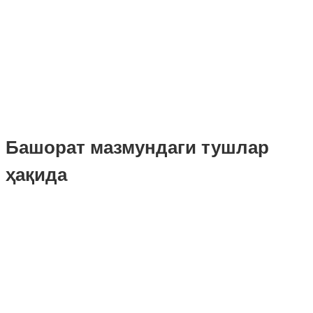
Башорат мазмундаги тушлар
ҳақида