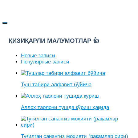
ҚИЗИҚАРЛИ МАЛУМОТЛАР 👍
Новые записи
Популярные записи
Туш табири алфавит бўйича
Аллоҳ таолони тушда кўриш ҳақида
Туғилган санангиз моҳияти (рақамлар сири)