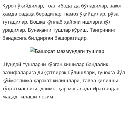
Қурон ўқийдилар, тоат ибодатда бўладилар, закот
ҳамда садақа берадилар, намоз ўқийдилар, рўза
тутадилар. Бошқа кўплаб ҳайрли ишларга қўл
урадилар. Бунақанги тушлар кўриш, Тангрининг
бандасига билдирган башоратидир.
Шундай тушларни кўрган кишилар бандалик
вазифаларига диққатлироқ бўлишлари, гуноҳга йўл
қўймасликка ҳаракат қилишлари, тавба қилишни
тўҳтатмаслиги, доимо, ҳар масалада Яратгандан
мадад тилаши лозим.