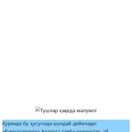
Қуронда бу ҳусусида шундай дейилади:
«Барчаларингиз Аллоҳга тавба қилинглар, эй