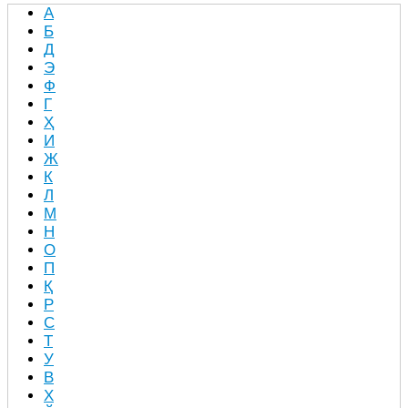
А
Б
Д
Э
Ф
Г
Ҳ
И
Ж
К
Л
М
Н
О
П
Қ
Р
С
Т
У
В
Х