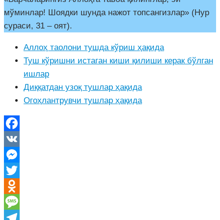
мўминлар! Шоядки шунда нажот топсангизлар» (Нур
сураси, 31 – оят).
Аллоҳ таолони тушда кўриш ҳақида
Туш кўришни истаган киши қилиши керак бўлган
ишлар
Диққатдан узоқ тушлар ҳақида
Огоҳлантрувчи тушлар ҳақида
Facebook
VK
Messenger
Twitter
Odnoklassniki
Message