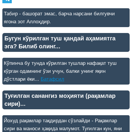
Telegram
Табир - башорат эмас, барча нарсани билгувчи
ягона зот Аллоҳдир.
Бугун кўрилган туш қандай аҳамиятга
эга? Билиб олинг...
Кўпинча бу тунда кўрилган тушлар нафақат туш
кўрган одамнинг ўзи учун, балки унинг яқин
дўстлари ёки...
Батафсил
Туғилган санангиз моҳияти (рақамлар
сири)...
Йохуд рақамлар тақдирдан сўзлайди - Рақамлар
сири ва маноси ҳақида малумот. Туғилган кун, яни