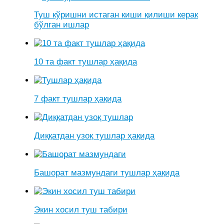
Туш кўришни истаган киши қилиши керак
бўлган ишлар
10 та факт тушлар ҳақида
7 факт тушлар ҳақида
Диққатдан узоқ тушлар ҳақида
Башорат мазмундаги тушлар ҳақида
Экин хосил туш табири