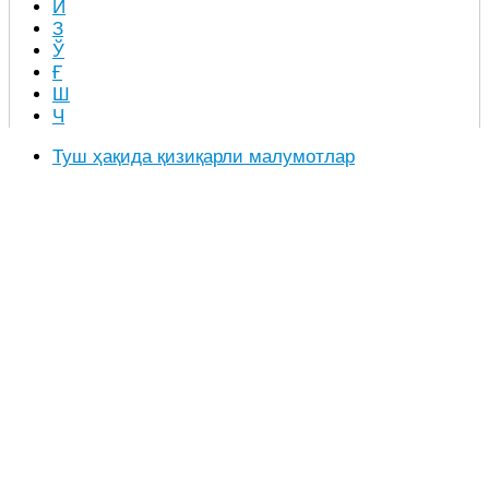
Й
З
Ў
Ғ
Ш
Ч
Туш ҳақида қизиқарли малумотлар