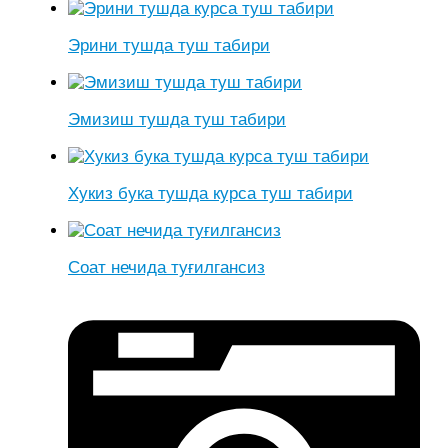
Эрини тушда туш табири
Эмизиш тушда туш табири
Хукиз бука тушда курса туш табири
Соат нечида туғилгансиз