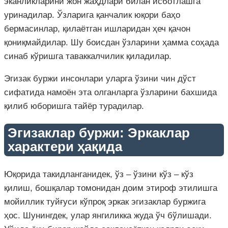
эканликларини жон жаҳдлари билан исботлашга
уринадилар. Ўзларига қанчалик юқори баҳо
бермасинлар, қилаётган ишларидан ҳеч қачон
қониқмайдилар. Шу боисдан ўзларини ҳамма соҳада
синаб кўришга таваккалчилик қиладилар.
Эгизак буржи инсонлари уларга ўзини чин дўст
сифатида намоён эта олганларга ўзларини бахшида
қилиб юборишга тайёр турадилар.
Эгизаклар буржи: Эркаклар
характери ҳақида
Юқорида такидланганидек, ўз – ўзини кўз – кўз
қилиш, бошқалар томонидан доим этироф этилишга
мойиллик туйғуси кўпроқ эркак эгизаклар буржига
ҳос. Шунингдек, улар янгиликка жуда ўч бўлишади.