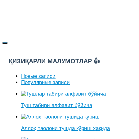
ҚИЗИҚАРЛИ МАЛУМОТЛАР 👍
Новые записи
Популярные записи
Туш табири алфавит бўйича
Аллоҳ таолони тушда кўриш ҳақида