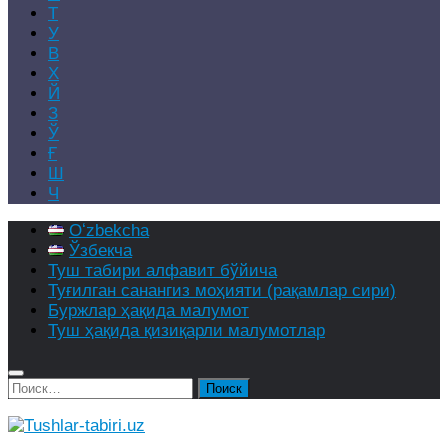
Т
У
В
Х
Й
З
Ў
Ғ
Ш
Ч
Oʻzbekcha
Ўзбекча
Туш табири алфавит бўйича
Туғилган санангиз моҳияти (рақамлар сири)
Буржлар ҳақида малумот
Туш ҳақида қизиқарли малумотлар
Найти: