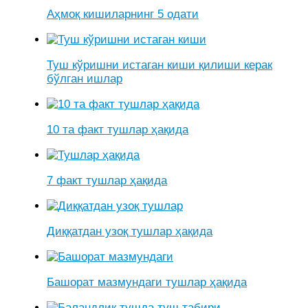
Аҳмоқ кишиларнинг 5 одати
Туш кўришни истаган киши қилиши керак
бўлган ишлар
10 та факт тушлар ҳақида
7 факт тушлар ҳақида
Диққатдан узоқ тушлар ҳақида
Башорат мазмундаги тушлар ҳақида