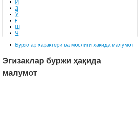
Й
З
Ў
Ғ
Ш
Ч
Буржлар характери ва мослиги хакида малумот
Эгизаклар буржи ҳақида
малумот