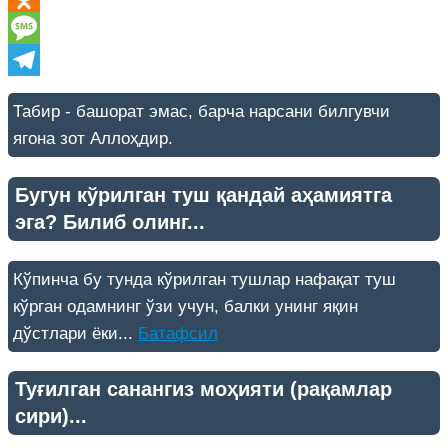
Odnoklassniki
Message
Telegram
Табир - башорат эмас, барча нарсани билгувчи
ягона зот Аллоҳдир.
Бугун кўрилган туш қандай аҳамиятга
эга? Билиб олинг...
Кўпинча бу тунда кўрилган тушлар нафақат туш
кўрган одамнинг ўзи учун, балки унинг яқин
дўстлари ёки...
Батафсил
Туғилган санангиз моҳияти (рақамлар
сири)...