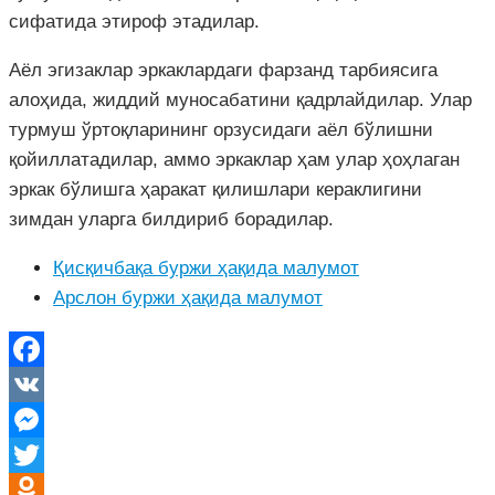
сифатида этироф этадилар.
Аёл эгизаклар эркаклардаги фарзанд тарбиясига
алоҳида, жиддий муносабатини қадрлайдилар. Улар
турмуш ўртоқларининг орзусидаги аёл бўлишни
қойиллатадилар, аммо эркаклар ҳам улар ҳоҳлаган
эркак бўлишга ҳаракат қилишлари кераклигини
зимдан уларга билдириб борадилар.
Қисқичбақа буржи ҳақида малумот
Арслон буржи ҳақида малумот
Facebook
VK
Messenger
Twitter