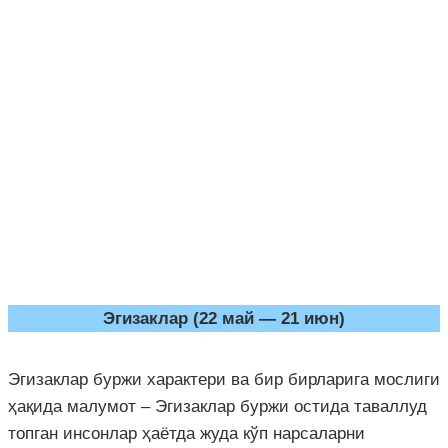
Эгизаклар (22 май — 21 июн)
Эгизаклар буржи характери ва бир бирларига мослиги
ҳақида малумот – Эгизаклар буржи остида таваллуд
топган инсонлар ҳаётда жуда кўп нарсаларни