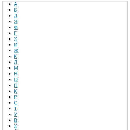
А
Б
Д
Э
Ф
Г
Ҳ
И
Ж
К
Л
М
Н
О
П
Қ
Р
С
Т
У
В
Х