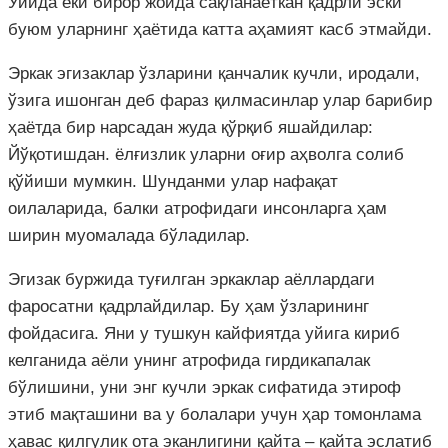
Уйида ёки бирор жойда сақланаёткан қадрли эски
буюм уларнинг ҳаётида катта аҳамият касб этмайди.
Эркак эгизаклар ўзларини қанчалик кучли, иродали,
ўзига ишонган деб фараз қилмасинлар улар барибир
ҳаётда бир нарсадан жуда қўрқиб яшайдилар:
Йўқотишдан. ёлғизлик уларни оғир аҳволга солиб
қўйиши мумкин. Шунданми улар нафақат
оилаларида, балки атрофидаги инсонларга ҳам
ширин муомалада бўладилар.
Эгизак буржида туғилган эркаклар аёллардаги
фаросатни қадрлайдилар. Бу ҳам ўзларининг
фойдасига. Яни у тушкун кайфиятда уйига кириб
келганида аёли унинг атрофида гирдикапалак
бўлишини, уни энг кучли эркак сифатида этироф
этиб мақташини ва у болалари учун ҳар томонлама
ҳавас қилгулик ота эканлигини қайта – қайта эслатиб