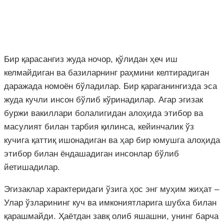
Бир қарасангиз жуда ночор, қўлидан ҳеч иш
келмайдиган ва базиларнинг раҳмини келтирадиган
даражада номоён бўладилар. Бир қараганингизда эса
жуда кучли инсон бўлиб кўринадилар. Агар эгизак
буржи вакиллари болалигидан алоҳида этибор ва
масулият билан тарбия қилинса, кейинчалик ўз
кучига қаттиқ ишонадиган ва ҳар бир юмушга алоҳида
этибор билан ёндашадиган инсонлар бўлиб
йетишадилар.
Эгизаклар характеридаги ўзига ҳос энг муҳим жиҳат –
Улар ўзларининг куч ва имкониятларига шубха билан
қарашмайди. Ҳаётдан завқ олиб яшашни, унинг барча