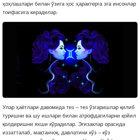
ҳоҳлашлари билан ўзига ҳос ҳарактерга эга инсонлар
тоифасига кирадилар.
Улар ҳаётлари давомида тез – тез ўзгаришлар қилиб
туришни ва шу ишлари билан атрофдагиларни қойил
қолдиришни яхши кўрадилар. Эгизаклар орасида
иззатталаб, мақтанчоқ, давлатини кўз – кўз