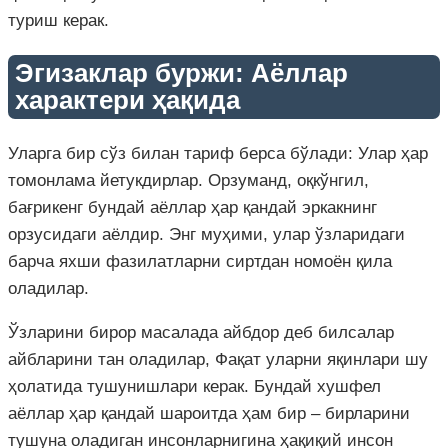
туриш керак.
Эгизаклар буржи: Аёллар
характери ҳақида
Уларга бир сўз билан тариф берса бўлади: Улар ҳар
томонлама йетукдирлар. Орзуманд, оқкўнгил,
бағрикенг бундай аёллар ҳар қандай эркакнинг
орзусидаги аёлдир. Энг муҳими, улар ўзларидаги
барча яхши фазилатларни сиртдан номоён қила
оладилар.
Ўзларини бирор масалада айбдор деб билсалар
айбларини тан оладилар, Фақат уларни яқинлари шу
ҳолатида тушунишлари керак. Бундай хушфел
аёллар ҳар қандай шароитда ҳам бир – бирларини
тушуна оладиган инсонларнигина ҳақиқий инсон