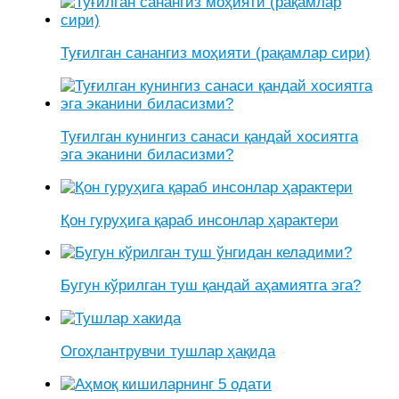
Туғилган санангиз моҳияти (рақамлар сири)
Туғилган кунингиз санаси қандай хосиятга
эга эканини биласизми?
Қон гуруҳига қараб инсонлар ҳарактери
Бугун кўрилган туш қандай аҳамиятга эга?
Огоҳлантрувчи тушлар ҳақида