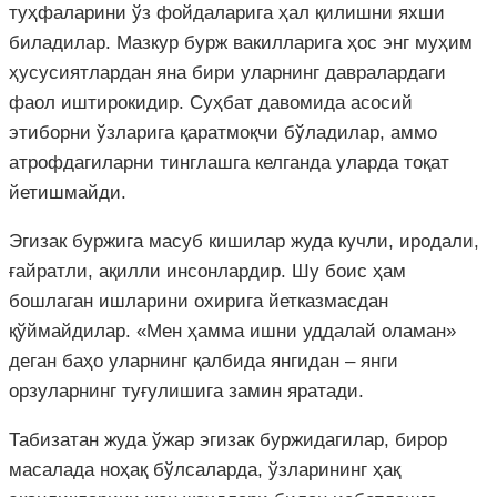
туҳфаларини ўз фойдаларига ҳал қилишни яхши
биладилар. Мазкур бурж вакилларига ҳос энг муҳим
ҳусусиятлардан яна бири уларнинг давралардаги
фаол иштирокидир. Суҳбат давомида асосий
этиборни ўзларига қаратмоқчи бўладилар, аммо
атрофдагиларни тинглашга келганда уларда тоқат
йетишмайди.
Эгизак буржига масуб кишилар жуда кучли, иродали,
ғайратли, ақилли инсонлардир. Шу боис ҳам
бошлаган ишларини охирига йетказмасдан
қўймайдилар. «Мен ҳамма ишни уддалай оламан»
деган баҳо уларнинг қалбида янгидан – янги
орзуларнинг туғулишига замин яратади.
Табизатан жуда ўжар эгизак буржидагилар, бирор
масалада ноҳақ бўлсаларда, ўзларининг ҳақ