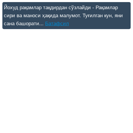
Йохуд рақамлар тақдирдан сўзлайди - Рақамлар
сири ва маноси ҳақида малумот. Туғилган кун, яни
сана башорати...
Батафсил