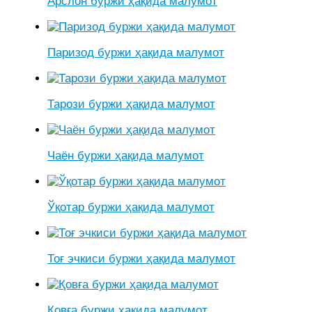
Арслон буржи ҳақида малумот
Паризод буржи ҳақида малумот
Тарози буржи ҳақида малумот
Чаён буржи ҳақида малумот
Ўқотар буржи ҳақида малумот
Тоғ эчкиси буржи ҳақида малумот
Қовға буржи ҳақида малумот