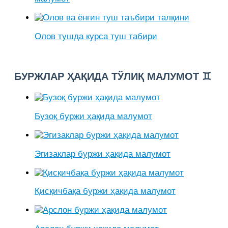
Олов тушда курса туш табири
БУРЖЛАР ҲАҚИДА ТЎЛИҚ МАЛУМОТ ♊
Бузоқ буржи ҳақида малумот
Эгизаклар буржи ҳақида малумот
Қисқичбақа буржи ҳақида малумот