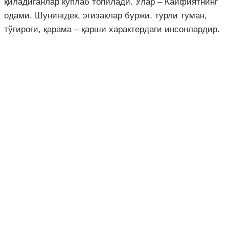
қиладиганлар кўплаб топилади. Улар – Кайфиятнинг
одами. Шунингдек, эгизаклар буржи, турли туман,
тўғироғи, қарама – қарши характердаги инсонлардир.