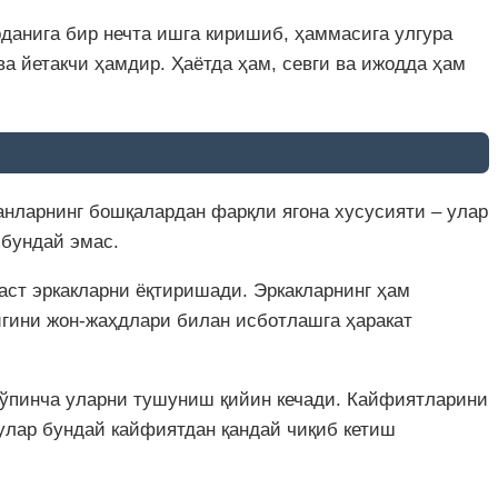
данига бир нечта ишга киришиб, ҳаммасига улгура
а йетакчи ҳамдир. Ҳаётда ҳам, севги ва ижодда ҳам
ганларнинг бошқалардан фарқли ягона хусусияти – улар
 бундай эмас.
аст эркакларни ёқтиришади. Эркакларнинг ҳам
лигини жон-жаҳдлари билан исботлашга ҳаракат
Кўпинча уларни тушуниш қийин кечади. Кайфиятларини
улар бундай кайфиятдан қандай чиқиб кетиш