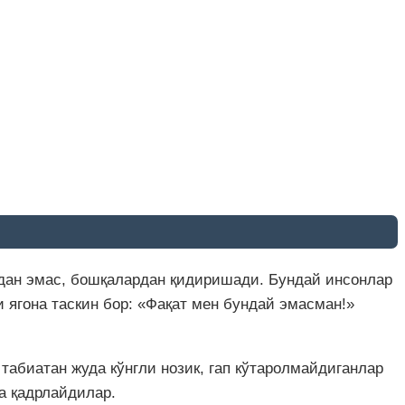
идан эмас, бошқалардан қидиришади. Бундай инсонлар
 ягона таскин бор: «Фақат мен бундай эмасман!»
 табиатан жуда кўнгли нозик, гап кўтаролмайдиганлар
а қадрлайдилар.