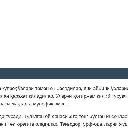
а кўпроқ ўзлари томон ён босадилар, яни айбини ўзлар
лан ҳаракат қиладилар. Уларни ҳотиржам қилиб турувчи
лари мақсадга мувофиқ эмас.
а туради. Туғилган ой санаси
3
га тенг бўлган инсонлар
ни тез юрагига оладилар. Тақводор, урф-одатларни жуд