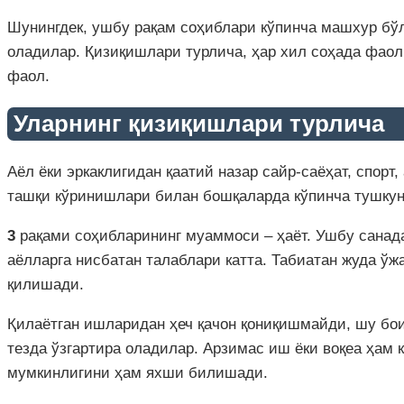
Шунингдек, ушбу рақам соҳиблари кўпинча машхур бўл
оладилар. Қизиқишлари турлича, ҳар хил соҳада фаол
фаол.
Уларнинг қизиқишлари турлича
Аёл ёки эркаклигидан қаатий назар сайр-саёҳат, спорт
ташқи кўринишлари билан бошқаларда кўпинча тушкун
3
рақами соҳибларининг муаммоси – ҳаёт. Ушбу санада
аёлларга нисбатан талаблари катта. Табиатан жуда ўж
қилишади.
Қилаётган ишларидан ҳеч қачон қониқишмайди, шу бо
тезда ўзгартира оладилар. Арзимас иш ёки воқеа ҳам
мумкинлигини ҳам яхши билишади.