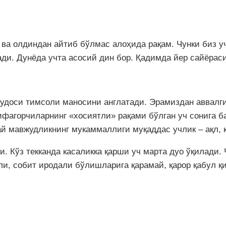
қ ва олдиндан айтиб бўлмас алоҳида рақам. Чунки биз 
и. Дунёда учта асосий дин бор. Қадимда йер сайёраси 
Ҳудоси тимсоли маносини англатади. Эрамиздан аввалги
пифагорчиларнинг «хосиятли» рақами бўлган уч сонига 
ндай мавжудликнинг мукаммаллиги муқаддас учлик – ақл, 
 Кўз текканда касаликка қарши уч марта дуо ўқилади. 
и, собит иродали бўлишларига қарамай, қарор қабул қ