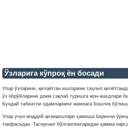
Ўзларига кўпроқ ён босади
Улар ўзларини, қилаётган ишларини таҳлил қилётганд
ўз обрўйларини доим сақлаб туришга жон-жахдлари би
Бундай табиатли одамларнинг жамоага бошлиқ бўлиш
Улар учун моддий қизиқишлари ҳамиша биринчи ўринд
тоифасидан. Тасирчанг бўлганликларидан ҳамма нарса