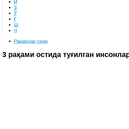
Й
З
Ў
Ғ
Ш
Ч
Рақамлар сири
3 рақами остида туғилган инсонла