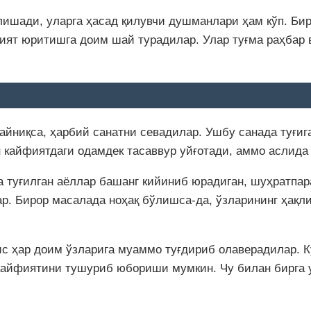
ишади, уларга ҳасад қилувчи душманлари ҳам кўп. Бир
ият юритишга доим шай турадилар. Улар туғма раҳбар в
, айниқса, ҳарбий санатни севадилар. Ушбу санада туғи
 кайфиятдаги одамдек тасаввур уйғотади, аммо аслида
 туғилган аёллар башанг кийиниб юрадиган, шуҳратпар
ар. Бирор масалада ноҳақ бўлишса-да, ўзларининг ҳақ
ис ҳар доим ўзларига муаммо туғдириб олаверадилар. 
 кайфиятини тушуриб юбориши мумкин. Чу билан бирга 