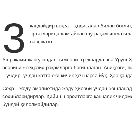
3
қандайдир воқеа – ҳодисалар билан боғли
эртакларида ҳам айнан шу рақам ишлатилад
ва ҳоказо.
Уч рақами жангу жадал тимсоли, грекларда эса Уруш 
асарини «сеҳрли» рақамларга бағишлаган. Аниқроғи, 
– учдир, учдан катта ёки кичик ҳеч нарса йўқ. Ҳар қа
Сеҳр – жоду амалиётида жоду ҳисоби учдан бошланади.
соҳибларидирлар. Қийин шароитларга қанчалик чидамл
бундай қилолмайдилар.