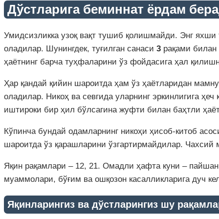
Дўстларига беминнат ёрдам бер
Умидсизликка узоқ вақт тушиб қолишмайди. Энг яхши т
оладилар. Шунингдек, туғилган санаси
3
рақами билан 
ҳаётнинг барча туҳфаларини ўз фойдасига ҳал қилиш
Ҳар қандай қийин шароитда ҳам ўз ҳаётларидан мамнун
оладилар. Никоҳ ва севгида уларнинг эркинлигига ҳеч
иштироки бир ҳил бўлсагина жуфти билан баҳтли ҳаё
Кўпинча бундай одамларнинг никоҳи ҳисоб-китоб асоси
шароитда ўз қарашларини ўзгартирмайдилар. Чахсий м
Яқин рақамлари – 12, 21. Омадли ҳафта куни – пайшан
муаммолари, бўғим ва ошқозон касалликларига дуч ке
Яқинларингиз ва дўстларингиз шу рақамла