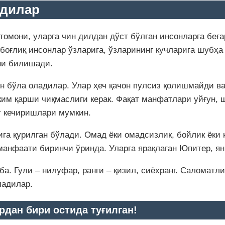
адилар
омони, уларга чин дилдан дўст бўлган инсонларга беғар
боғлиқ инсонлар ўзларига, ўзларининг кучларига шубҳ
ни билишади.
 бўла оладилар. Улар ҳеч қачон пулсиз қолишмайди ва 
 ким қарши чиқмаслиги керак. Фақат манфатлари уйғун, 
т кечиришлари мумкин.
га қурилган бўлади. Омад ёки омадсизлик, бойлик ёки к
анфаати биринчи ўринда. Уларга ярақлаган Юпитер, ян
ба. Гули – нилуфар, ранги – қизил, сиёхранг. Саломат
ладилар.
рдан бири остида туғилган!