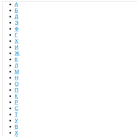
А
Б
Д
Э
Ф
Г
Ҳ
И
Ж
К
Л
М
Н
О
П
Қ
Р
С
Т
У
В
Х