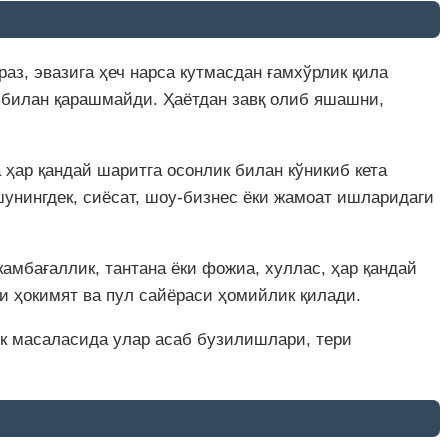
аз, эвазига ҳеч нарса кутмасдан ғамхўрлик қила
а билан қарашмайди. Ҳаётдан завқ олиб яшашни,
ҳар қандай шаритга осонлик билан кўникиб кета
шунингдек, сиёсат, шоу-бизнес ёки жамоат ишларидаги
амбағаллик, тантана ёки фожиа, хуллас, ҳар қандай
и ҳокимят ва пул сайёраси ҳомийлик қилади.
лик масаласида улар асаб бузилишлари, тери