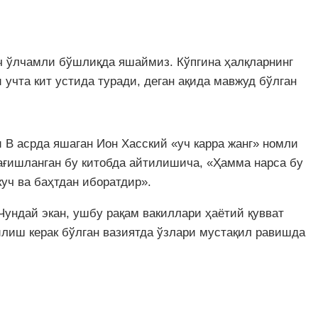
уч ўлчамли бўшлиқда яшаймиз. Кўпгина ҳалқларнинг
учта кит устида туради, деган ақида мавжуд бўлган
 В асрда яшаган Ион Хасский «уч карра жанг» номли
бағишланган бу китобда айтилишича, «Ҳамма нарса бу
куч ва баҳтдан иборатдир».
Чундай экан, ушбу рақам вакиллари ҳаётий қувват
илиш керак бўлган вазиятда ўзлари мустақил равишда