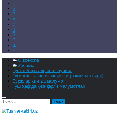
Т
У
В
Х
Й
З
Ў
Ғ
Ш
Ч
Oʻzbekcha
Ўзбекча
Туш табири алфавит бўйича
Туғилган санангиз моҳияти (рақамлар сири)
Буржлар ҳақида малумот
Туш ҳақида қизиқарли малумотлар
Найти: