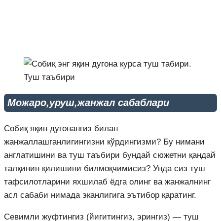
Можаро,уруш,жанжал сабаблари
Собиқ яқин дугонангиз билан
жанжаллашганлигингизни кўрдингизми? Бу нимани
англатишини ва туш таъбири бундай сюжетни қандай
талқинин қилишини билмоқчимисиз? Унда сиз туш
тафсилотларини яхшилаб ёдга олинг ва жанжалнинг
асл сабаби нимада эканлигига эътибор қаратинг.
Севимли жуфтингиз (йигитингиз, эрингиз) — туш