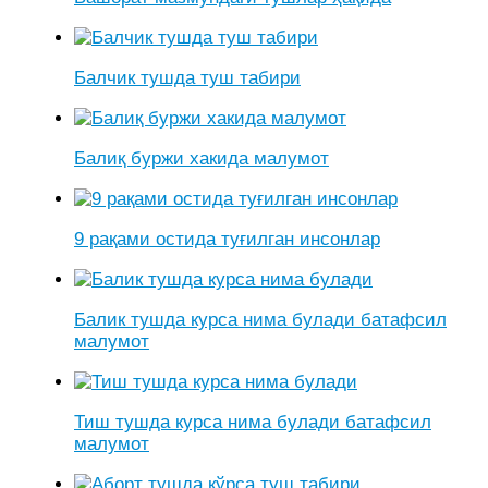
Балчик тушда туш табири
Балиқ буржи хакида малумот
9 рақами остида туғилган инсонлар
Балик тушда курса нима булади батафсил
малумот
Тиш тушда курса нима булади батафсил
малумот