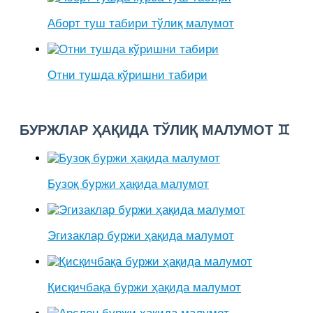
Аборт туш табири тўлиқ малумот
Отни тушда кўришни табири
БУРЖЛАР ҲАҚИДА ТЎЛИҚ МАЛУМОТ ♊
Бузоқ буржи ҳақида малумот
Эгизаклар буржи ҳақида малумот
Қисқичбақа буржи ҳақида малумот