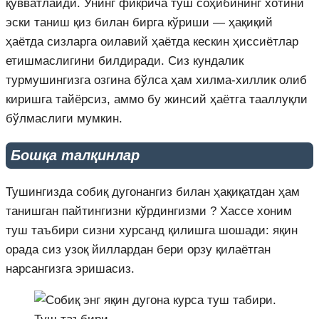
қувватлайди. Унинг фикрича туш соҳибининг хотини
эски таниш қиз билан бирга кўриши — ҳақиқий
ҳаётда сизларга оилавий ҳаётда кескин ҳиссиётлар
етишмаслигини билдиради. Сиз кундалик
турмушингизга озгина бўлса ҳам хилма-хиллик олиб
киришга тайёрсиз, аммо бу жинсий ҳаётга тааллуқли
бўлмаслиги мумкин.
Бошқа талқинлар
Тушингизда собиқ дугонангиз билан ҳақиқатдан ҳам
танишган пайтингизни кўрдингизми ? Хассе хоним
туш таъбири сизни хурсанд қилишга шошади: яқин
орада сиз узоқ йиллардан бери орзу қилаётган
нарсангизга эришасиз.