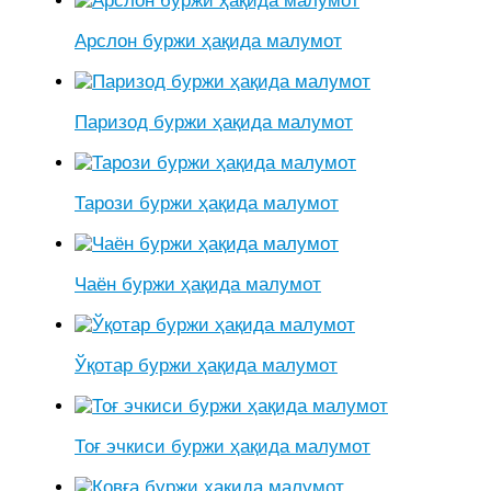
Арслон буржи ҳақида малумот
Паризод буржи ҳақида малумот
Тарози буржи ҳақида малумот
Чаён буржи ҳақида малумот
Ўқотар буржи ҳақида малумот
Тоғ эчкиси буржи ҳақида малумот