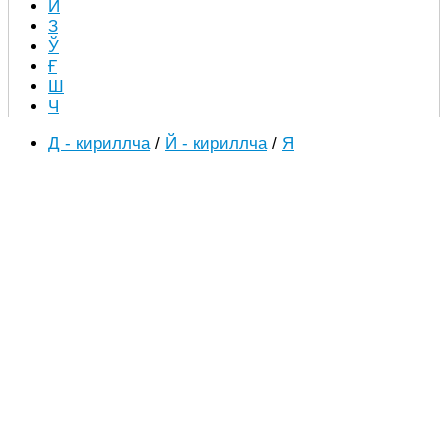
Й
З
Ў
Ғ
Ш
Ч
Д - кириллча
/
Й - кириллча
/
Я