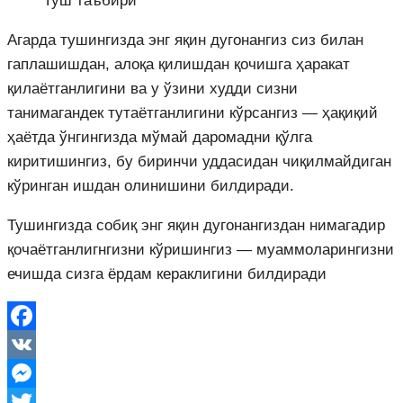
Агарда тушингизда энг яқин дугонангиз сиз билан
гаплашишдан, алоқа қилишдан қочишга ҳаракат
қилаётганлигини ва у ўзини худди сизни
танимагандек тутаётганлигини кўрсангиз — ҳақиқий
ҳаётда ўнгингизда мўмай даромадни қўлга
киритишингиз, бу биринчи уддасидан чиқилмайдиган
кўринган ишдан олинишини билдиради.
Тушингизда собиқ энг яқин дугонангиздан нимагадир
қочаётганлигнгизни кўришингиз — муаммоларингизни
ечишда сизга ёрдам кераклигини билдиради
Facebook
VK
Messenger