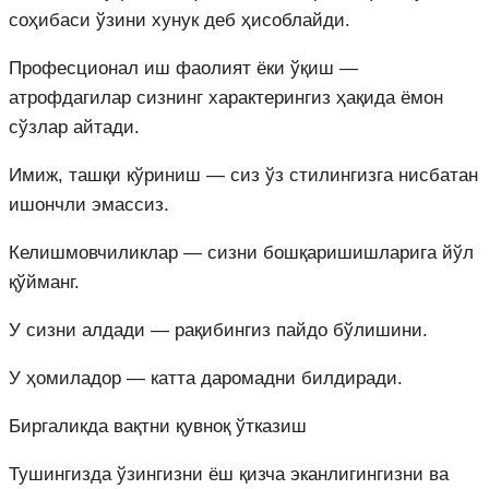
соҳибаси ўзини хунук деб ҳисоблайди.
Професционал иш фаолият ёки ўқиш —
атрофдагилар сизнинг характерингиз ҳақида ёмон
сўзлар айтади.
Имиж, ташқи кўриниш — сиз ўз стилингизга нисбатан
ишончли эмассиз.
Келишмовчиликлар — сизни бошқаришишларига йўл
қўйманг.
У сизни алдади — рақибингиз пайдо бўлишини.
У ҳомиладор — катта даромадни билдиради.
Биргаликда вақтни қувноқ ўтказиш
Тушингизда ўзингизни ёш қизча эканлигингизни ва