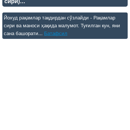
сири)...
Йохуд рақамлар тақдирдан сўзлайди - Рақамлар
сири ва маноси ҳақида малумот. Туғилган кун, яни
сана башорати...
Батафсил