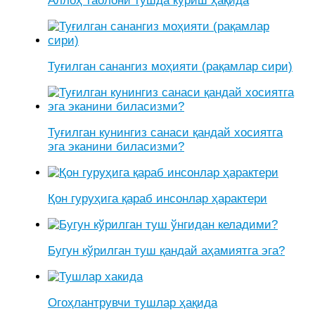
Аллоҳ таолони тушда кўриш ҳақида
Туғилган санангиз моҳияти (рақамлар сири)
Туғилган кунингиз санаси қандай хосиятга
эга эканини биласизми?
Қон гуруҳига қараб инсонлар ҳарактери
Бугун кўрилган туш қандай аҳамиятга эга?
Огоҳлантрувчи тушлар ҳақида