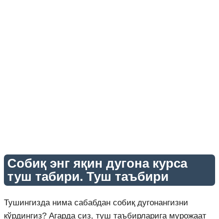
Собиқ энг яқин дугона курса
туш табири. Туш таъбири
Тушингизда нима сабабдан собиқ дугонангизни
кўрдингиз? Агарда сиз, туш таъбирларига мурожаат