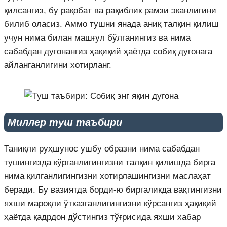
қилсангиз, бу рақобат ва рақиблик рамзи эканлигини
билиб оласиз. Аммо тушни янада аниқ талқин қилиш
учун нима билан машғул бўлганингиз ва нима
сабабдан дугонангиз ҳақиқий ҳаётда собиқ дугонага
айланганлигини хотирланг.
Миллер туш таъбири
Таниқли руҳшунос ушбу образни нима сабабдан
тушингизда кўрганлигингизни талқин қилишда бирга
нима қилганлигингизни хотирлашингизни маслаҳат
беради. Бу вазиятда борди-ю биргаликда вақтингизни
яхши мароқли ўтказганлигингизни кўрсангиз ҳақиқий
ҳаётда қадрдон дўстингиз тўғрисида яхши хабар