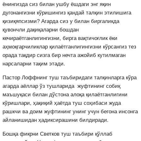
ёнингизда сиз билан ушбу ёшдаги энг яқин
дугонангизни кўришингиз қандай талқин этилишига
қизиқяпсизми? Агарда сиз у билан биргаликда
қувончли дақиқаларни бошдан
кечираётганлигингизни, бирга вақтичоғлик ёки
аҳмоқгарчиликлар қилаётганлигингизни кўрсангиз тез
орада тақдир сизга бир нечта ажойиб кутилмаган
нарсаларни тақим этади.
Пастор Лоффнинг туш таъбиридаги талқинларга кўра
агарда аёллар ўз тушларида жуфтининг собиқ
маъшуқаси билан дўстона алоқа қилаётганлигини
кўришлари, ҳақиқий ҳаётда туш соҳибаси жуда
рашкчи ва доим жуфтининг унинг учун бегона инсонга
айланишидан ҳадиксирашини билдиради.
Бошқа фикрни Светков туш таъбири қўллаб