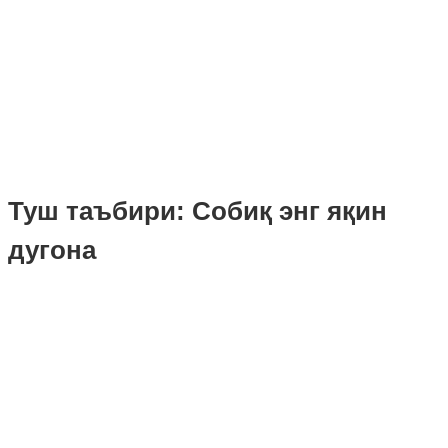
Туш таъбири: Собиқ энг яқин
дугона