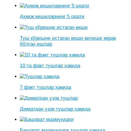
Аҳмоқ кишиларнинг 5 одати
Туш кўришни истаган киши қилиши керак
бўлган ишлар
10 та факт тушлар ҳақида
7 факт тушлар ҳақида
Диққатдан узоқ тушлар ҳақида
Башорат мазмундаги тушлар ҳақида