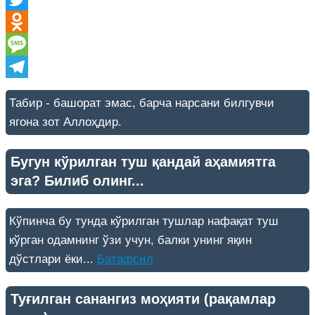
Twitter
Odnoklassniki
Message
Telegram
Табир - башорат эмас, барча нарсани билгувчи
ягона зот Аллоҳдир.
Бугун кўрилган туш қандай аҳамиятга
эга? Билиб олинг...
Кўпинча бу тунда кўрилган тушлар нафақат туш
кўрган одамнинг ўзи учун, балки унинг яқин
дўстлари ёки...
Батафсил
Туғилган санангиз моҳияти (рақамлар