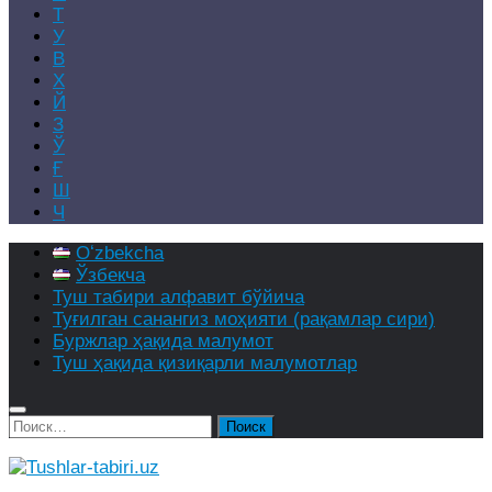
Т
У
В
Х
Й
З
Ў
Ғ
Ш
Ч
Oʻzbekcha
Ўзбекча
Туш табири алфавит бўйича
Туғилган санангиз моҳияти (рақамлар сири)
Буржлар ҳақида малумот
Туш ҳақида қизиқарли малумотлар
Найти: