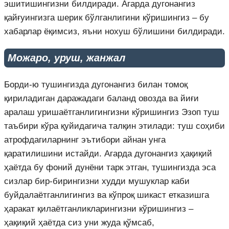
эшитишингизни билдиради. Агарда дугонангиз
қайғуингизга шерик бўлганлигини кўришингиз – бу
хабарлар ёқимсиз, яъни нохуш бўлишини билдиради.
Можаро, уруш, жанжал
Борди-ю тушингизда дугонангиз билан томоқ
қириладиган даражадаги баланд овозда ва йиғи
аралаш уришаётганлигингизни кўришингиз Эзоп туш
таъбири кўра қуйидагича талқин этилади: туш соҳиби
атрофдагиларнинг эътибори айнан унга
қаратилишини истайди. Агарда дугонангиз ҳақиқий
ҳаётда бу фоний дунёни тарк этган, тушингизда эса
сизлар бир-бирингизни худди мушуклар каби
буйдалаётганлигингиз ва кўпроқ шикаст етказишга
ҳаракат қилаётганликларингизни кўришингиз –
ҳақиқий ҳаётда сиз уни жуда қўмсаб,