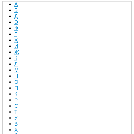
А
Б
Д
Э
Ф
Г
Ҳ
И
Ж
К
Л
М
Н
О
П
Қ
Р
С
Т
У
В
Х