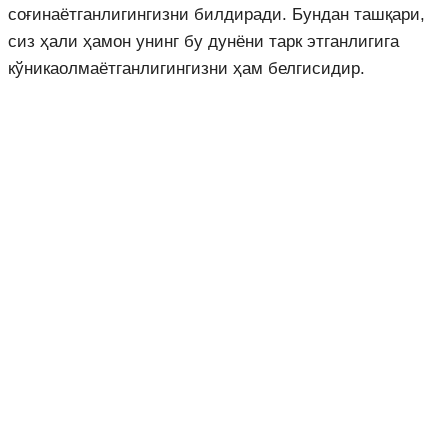
соғинаётганлигингизни билдиради. Бундан ташқари,
сиз ҳали ҳамон унинг бу дунёни тарк этганлигига
кўникаолмаётганлигингизни ҳам белгисидир.