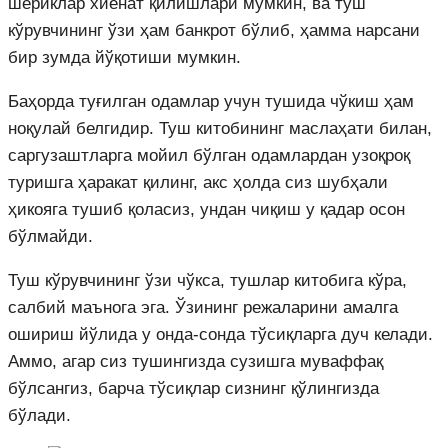
шериклар хиёнат қилишлари мумкин, ва туш
кўрувчининг ўзи ҳам банкрот бўлиб, ҳамма нарсани
бир зумда йўқотиши мумкин.
Баҳорда туғилган одамлар учун тушида чўкиш ҳам
ноқулай белгидир. Туш китобининг маслаҳати билан,
саргузаштларга мойил бўлган одамлардан узоқроқ
туришга ҳаракат қилинг, акс ҳолда сиз шубҳали
ҳикояга тушиб қоласиз, ундан чиқиш у қадар осон
бўлмайди.
Туш кўрувчининг ўзи чўкса, тушлар китобига кўра,
салбий маънога эга. Ўзининг режаларини амалга
ошириш йўлида у онда-сонда тўсиқларга дуч келади.
Аммо, агар сиз тушингизда сузишга муваффақ
бўлсангиз, барча тўсиқлар сизнинг қўлингизда
бўлади.