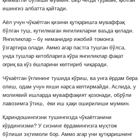
қимматли бўлиши мумкин. Бир четда турманг, қилган
ишингиз албатта қайтади.
Аёл учун чўкаётган қизини қутқаришга муваффақ
бўлган туш, кутилмаган янгиликларни ваъда қилади.
Янгиликлар – бу ниманидир ижобий томонга
ўзгартира олади. Аммо агар пастга тушган бўлса,
унда тушлар китобларига кўра янгиликлар фақат
оғриқ ва кўз ёшларини келтириб чиқаради.
Чўкаётган ўғлининг тушида кўриш, ва унга ёрдам бера
олиш, одам учун яхши нарса келтирмайди. Аслида, у
молиявий ишларда муваффақият қозонади, обрўли
лавозимга ўтиш, ёки иш ҳақи оширилиши мумкин.
Қариндошингизни тушингизда чўкаётганини
кўрдингизми? У сизнинг ёрдамингизга муҳтож
бўлиши эҳтимоли бор. Аммо агар уни қутқаришнинг