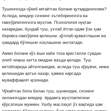
Тушингизда чўкиб кетаётган болани қутқардингизми?
Аслида, кимдир сизнинг эътиборингизга ва
ғамхўрлигингизга муҳтож. Психология нуқтаи
назаридан, бундай туш, ухлаб ётган одам ўзи ҳам
бировга ғамхўрлик қилишни, қўллаб-қувватлашни ва
ҳамдард бўлишни хоҳлашини англатади.
Аммо болани кўз ёши каби тоза кристалли сувдан
олиб чиқиш катта омадни ваъда қилади. Туш
китобларида айтилганидек, аслида туш кўрувчи, нима
қилишидан қатъи назар, ҳамма нарсада
муваффақият қозонади.
Чўкаётган бола билан туш, шунингдек, сизнинг
оилангиздан кимдир ёрдамга муҳтожлигини
кўрсатиши мумкин. Ушбу маслаҳат ўз вақтида ҳам