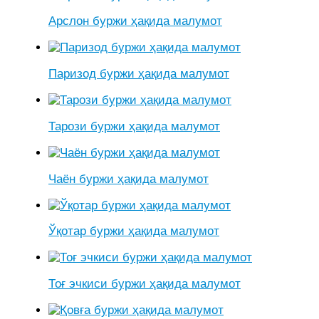
Арслон буржи ҳақида малумот
Паризод буржи ҳақида малумот
Тарози буржи ҳақида малумот
Чаён буржи ҳақида малумот
Ўқотар буржи ҳақида малумот
Тоғ эчкиси буржи ҳақида малумот