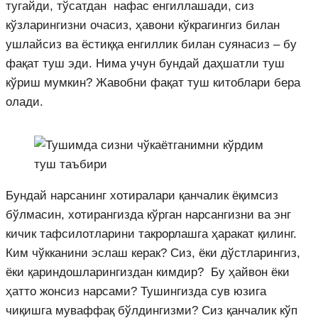
тугайди, тўсатдан нафас енгиллашади, сиз
кўзларингизни очасиз, ҳавони кўкрагингиз билан
ушлайсиз ва ёстиққа енгиллик билан суянасиз – бу
фақат туш эди. Нима учун бундай даҳшатли туш
кўриш мумкин? Жавобни фақат туш китоблари бера
олади.
Бундай нарсанинг хотиралари қанчалик ёқимсиз
бўлмасин, хотирангизда кўрган нарсангизни ва энг
кичик тафсилотларини такрорлашга ҳаракат қилинг.
Ким чўкканини эслаш керак? Сиз, ёки дўстларингиз,
ёки қариндошларингиздан кимдир? Бу ҳайвон ёки
ҳатто жонсиз нарсами? Тушингизда сув юзига
чиқишга муваффақ бўлдингизми? Сиз қанчалик кўп