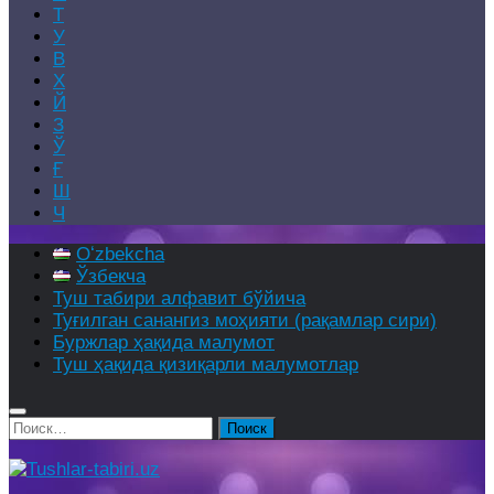
Т
У
В
Х
Й
З
Ў
Ғ
Ш
Ч
Oʻzbekcha
Ўзбекча
Туш табири алфавит бўйича
Туғилган санангиз моҳияти (рақамлар сири)
Буржлар ҳақида малумот
Туш ҳақида қизиқарли малумотлар
Найти: