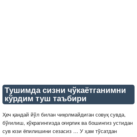
Тушимда сизни чўкаётганимни
кўрдим туш таъбири
Ҳеч қандай йўл билан чиқолмайдиган совуқ сувда,
бўғилиш, кўкрагингизда оғирлик ва бошингиз устидан
сув юзи ёпилишини сезасиз … У ҳам тўсатдан