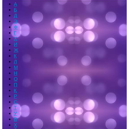
А
Б
Д
Э
Ф
Г
Ҳ
И
Ж
К
Л
М
Н
О
П
Қ
Р
С
Т
У
В
Х