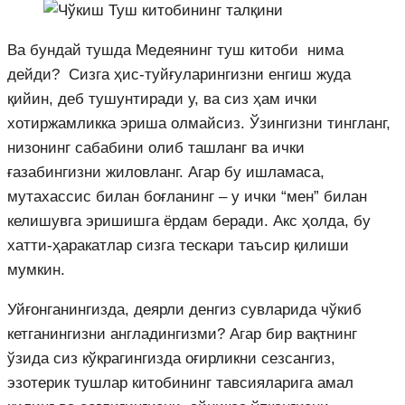
Ва бундай тушда Медеянинг туш китоби нима
дейди? Сизга ҳис-туйғуларингизни енгиш жуда
қийин, деб тушунтиради у, ва сиз ҳам ички
хотиржамликка эриша олмайсиз. Ўзингизни тингланг,
низонинг сабабини олиб ташланг ва ички
ғазабингизни жиловланг. Агар бу ишламаса,
мутахассис билан боғланинг – у ички “мен” билан
келишувга эришишга ёрдам беради. Акс ҳолда, бу
хатти-ҳаракатлар сизга тескари таъсир қилиши
мумкин.
Уйғонганингизда, деярли денгиз сувларида чўкиб
кетганингизни англадингизми? Агар бир вақтнинг
ўзида сиз кўкрагингизда оғирликни сезсангиз,
эзотерик тушлар китобининг тавсияларига амал