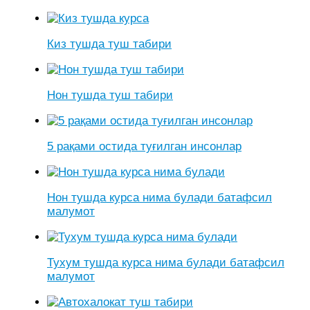
Киз тушда туш табири
Нон тушда туш табири
5 рақами остида туғилган инсонлар
Нон тушда курса нима булади батафсил
малумот
Тухум тушда курса нима булади батафсил
малумот