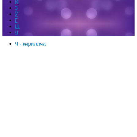
Й
З
Ў
Ғ
Ш
Ч
Ч - кириллча