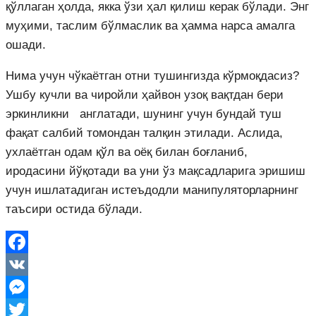
қўллаган ҳолда, якка ўзи ҳал қилиш керак бўлади. Энг
муҳими, таслим бўлмаслик ва ҳамма нарса амалга
ошади.
Нима учун чўкаётган отни тушингизда кўрмоқдасиз?
Ушбу кучли ва чиройли ҳайвон узоқ вақтдан бери
эркинликни англатади, шунинг учун бундай туш
фақат салбий томондан талқин этилади. Аслида,
ухлаётган одам қўл ва оёқ билан боғланиб,
иродасини йўқотади ва уни ўз мақсадларига эришиш
учун ишлатадиган истеъдодли манипуляторларнинг
таъсири остида бўлади.
Facebook
VK
Messenger