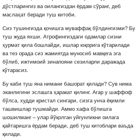
дўстларингиз ва оилангиздан ёрдам сўранг, деб
маслаҳат беради туш китоби.
Сиз тушингизда қочишга муваффақ бўлдингизми? Бу
туш жуда яхши. Атрофингиздаги одамлар сизни
ҳурмат қила бошлайди, ишлар юқорига кўтарилади
ва тез орада сиз жамиятда муносиб мавқега эга
бўлиб, ижтимоий зинапояни сезиларли даражада
кўтарасиз.
Бу каби туш яна нимани башорат қилади? Сув нима
эканлигини эслашга ҳаракат қилинг. Агар у шаффоф
бўлса, худди кристал сингари, сизга унча ёқимли
ташвишлар тушмайди. Аммо хафа бўлишга
шошилманг – улар йўқолган уйғунликни оилага
қайтаришга ёрдам беради, деб туш китоблари ваъда
қилади.