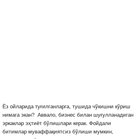
Ёз ойларида туғилганларга, тушида чўкишни кўриш
нимага экан? Аввало, бизнес билан шуғулланадиган
эркаклар эҳтиёт бўлишлари керак. Фойдали
битимлар муваффақиятсиз бўлиши мумкин,