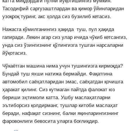
катта миқдордаги пулни йўқотишингиз мумкин.
Тасодифий саргузаштлардан ва қимор ўйинларидан
узоқроқ туринг, акс ҳолда сиз бузилиб кетасиз.
Нажасга кўмилганингиз ҳақида туш, пул ҳақида
гапиради. Лекин агар сиз улар ичида чўкиб кетсангиз,
унда сиз ўзингизнинг қўлингизга тушган нарсаларни
йўқотасиз.
Чўкаётган машина нима учун тушингизга кирмоқда?
Бундай туш яхши натижа бермайди. Фақатгина
автомобил саёҳатларидан эмас, саёҳатдан қочишга
ҳаракат қилинг. Сиз кутмаган пайтда фалокат юз
бериши эҳтимоли катта. Ушбу маслаҳатларни
эътиборсиз қолдирманг, тушлар китоби маслаҳат
беради, нафақат сизнинг, балки яқинларингизнинг
фаровонлиги бевосита уларга боғлиқдир.