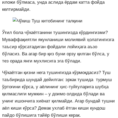
иложи бўлмаса, унда аслида ёрдам катта фойда
келтирмайди.
Ўғил бола чўкаётганини тушингизда кўрдингизми?
Муваффақиятли якунланиши молиявий ҳолатингизга
таъсир кўрсатадиган фойдали лойиҳага аъзо
бўласиз. Ва агар бир қиз буни орзу қилган бўлса, у
тез орада янги мухлисига эга бўлади.
Чўкаётган қизни нега тушингизда кўрмоқдасиз? Туш
таъбирида шундай дейилган: эркак тушида турмуш
ўртоғини кўрса, у аёлининг ҳис-туйғуларига шубҳа
қилмаслиги мумкин – у доимо олдида бўлади ва
унинг ишончига хиёнат қилмайди. Агар бундай тушни
аёл киши кўрса? Демак ухлаб ётган киши кундош
пайдо бўлишига тайёр бўлиши керак.