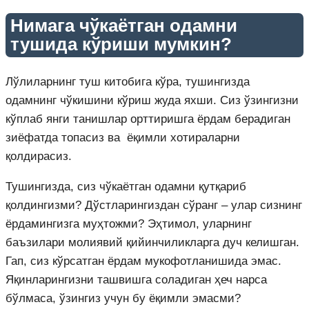
Нимага чўкаётган одамни
тушида кўриши мумкин?
Лўлиларнинг туш китобига кўра, тушингизда
одамнинг чўкишини кўриш жуда яхши. Сиз ўзингизни
кўплаб янги танишлар орттиришга ёрдам берадиган
зиёфатда топасиз ва ёқимли хотираларни
қолдирасиз.
Тушингизда, сиз чўкаётган одамни қутқариб
қолдингизми? Дўстларингиздан сўранг – улар сизнинг
ёрдамингизга муҳтожми? Эҳтимол, уларнинг
баъзилари молиявий қийинчиликларга дуч келишган.
Гап, сиз кўрсатган ёрдам мукофотланишида эмас.
Яқинларингизни ташвишга соладиган ҳеч нарса
бўлмаса, ўзингиз учун бу ёқимли эмасми?