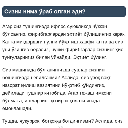
Сизни нима ўраб олган эди?
Агар сиз тушингизда ифлос суюқликда чўккан
бўлсангиз, фирибгарлардан эҳтиёт бўлишингиз керак.
Катта миқдордаги пулни йўқотиш хавфи катта ва сиз
уни ўзингиз берасиз, чунки фирибгарлар сизнинг ҳис-
туйғуларингиз билан ўйнайди. Эҳтиёт бўлинг.
Сиз машинада бўлганингизда сувлар сизнинг
бошингиздан ёпилганми? Аслида, сиз узоқ вақт
назорат қилиш вазиятини йўқотиб қўйдингиз,
дейилади тушлар китобида. Агар тежаш имкони
бўлмаса, ишларнинг ҳозирги ҳолати янада
ёмонлашади.
Тушда, чуқурроқ ботқоққа ботдингизми? Аслида, сиз