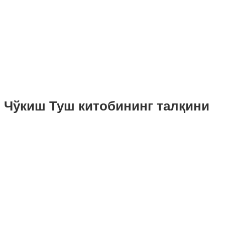
Чўкиш Туш китобининг талқини