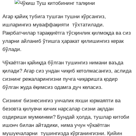
Агар қайиқ тубига тушган тушни кўрсангиз,
ишларингиз муваффақияти тўхтатилади.
Рақобатчилар тараққиётга тўсқинлик қилмоқда ва сиз
уларни айланиб ўтишга ҳаракат қилишингиз керак
бўлади.
Чўкаётган қайиқда бўлган тушингиз нимани ваъда
қилади? Агар сиз ундан чиқиб кетолмасангиз, аслида
сизнинг режаларингизни пучга чиқаришга қодир
бўлган жуда ёқимсиз одамга дуч келасиз.
Сизнинг бизнесингиз унчалик яхши юрмаяпти ва
безовта қилувчи кичик нарсалар сизни ақлдан
оздириши мумкинми? Бундай ҳолда, тушлар китоби
ишонч билан айтадики, нима учун чўкаётган
мушукчаларни тушингизда кўрганингизни. Қийин