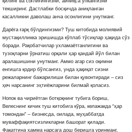
қилинг ва соғлиғингизни, айниқса ўпкангизни
текширинг. Дастлабки босқичда аниқланган
касалликни даволаш анча осонлигини унутманг.
Дарёга ғарқ бўлдингизми? Туш китобида молиявий
мустақилликка эришишда кўплаб тўсиқлар ҳақида сўз
боради. Рақобатчилар ухламаётганлигини ва
тузоқларни ўрнатиш орқали ҳар қандай йўл билан
аралашишини унутманг. Аммо агар сиз оқимни
енгишга қодир бўлсангиз, унда ҳақиқат сизни
режаларнинг бажарилиши билан қувонтиради – сиз
ҳеч нарсанинг эҳтиёжларини билмай қоласиз.
Нопок ва чириётган ботқоқнинг тубига бориш,
Велеснинг кичик туш китобига кўра, келажакда “ҳар
томондан” – бизнесда, оилада, муҳаббатда
муваффақиятсизликларни башорат қилади.
Фақатгина ҳамма нарсага дош беришга уринманг,