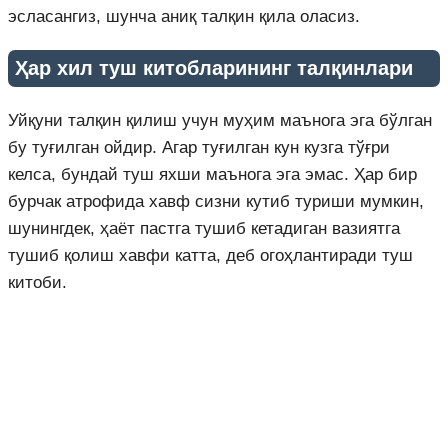
эсласангиз, шунча аниқ талқин қила оласиз.
Ҳар хил туш китобларининг талқинлари
Уйқуни талқин қилиш учун муҳим маънога эга бўлган
бу туғилган ойдир. Агар туғилган кун кузга тўғри
келса, бундай туш яхши маънога эга эмас. Ҳар бир
бурчак атрофида хавф сизни кутиб туриши мумкин,
шунингдек, ҳаёт пастга тушиб кетадиган вазиятга
тушиб қолиш хавфи катта, деб огоҳлантиради туш
китоби.