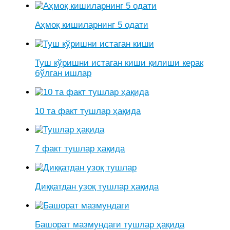
Аҳмоқ кишиларнинг 5 одати
Туш кўришни истаган киши қилиши керак
бўлган ишлар
10 та факт тушлар ҳақида
7 факт тушлар ҳақида
Диққатдан узоқ тушлар ҳақида
Башорат мазмундаги тушлар ҳақида