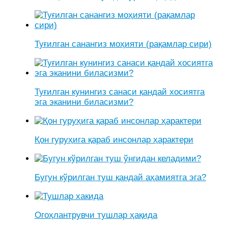
Туғилган санангиз моҳияти (рақамлар сири)
Туғилган кунингиз санаси қандай хосиятга
эга эканини биласизми?
Қон гуруҳига қараб инсонлар ҳарактери
Бугун кўрилган туш қандай аҳамиятга эга?
Огоҳлантрувчи тушлар ҳақида