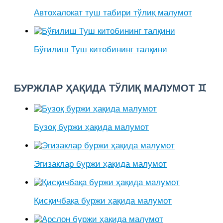
Автохалокат туш табири тўлиқ малумот
Бўғилиш Туш китобининг талқини
БУРЖЛАР ҲАҚИДА ТЎЛИҚ МАЛУМОТ ♊
Бузоқ буржи ҳақида малумот
Эгизаклар буржи ҳақида малумот
Қисқичбақа буржи ҳақида малумот