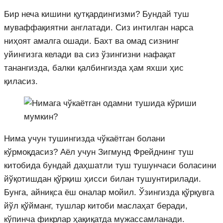
Бир неча кишини қутқардингизми? Бундай туш
муваффақиятни англатади. Сиз интилган нарса
ниҳоят амалга ошади. Бахт ва омад сизнинг
уйингизга келади ва сиз ўзингизни нафақат
танангизда, балки қалбингизда ҳам яхши ҳис
қиласиз.
Нима учун тушингизда чўкаётган болани
кўрмоқдасиз? Аёл учун Зигмунд Фрейднинг туш
китобида бундай даҳшатли туш тушунчаси боласини
йўқотишдан қўрқиш ҳисси билан тушунтирилади.
Бунга, айниқса ёш оналар мойил. Ўзингизда қўрқувга
йўл қўйманг, тушлар китоби маслаҳат беради,
кўпинча фикрлар ҳақиқатда мужассамланади.