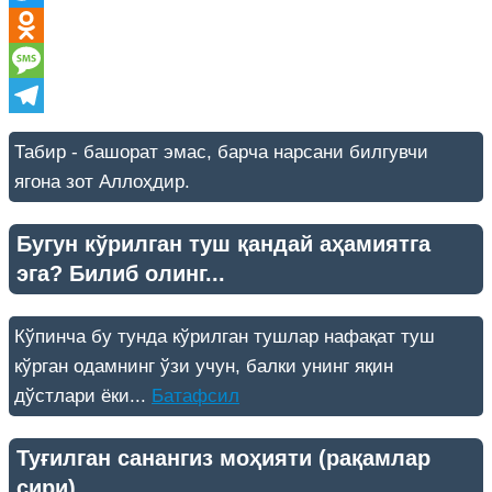
Twitter
Odnoklassniki
Message
Telegram
Табир - башорат эмас, барча нарсани билгувчи
ягона зот Аллоҳдир.
Бугун кўрилган туш қандай аҳамиятга
эга? Билиб олинг...
Кўпинча бу тунда кўрилган тушлар нафақат туш
кўрган одамнинг ўзи учун, балки унинг яқин
дўстлари ёки...
Батафсил
Туғилган санангиз моҳияти (рақамлар
сири)...