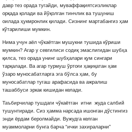
давр тез орада тугайди, муваффақиятсизликлар
орқада қолади ва йўқолган тинчлик ва тушуниш
оилада ҳукмронлик қилади. Сизнинг мартабангиз ҳам
кўтарилиши мумкин.
Нима учун аёл чўкаётган мушукни тушида кўриши
мумкин? Агар у севгилиси содиқ эмаслигидан шубҳа
қилса, тез орада унинг шубҳалари қум сингари
тарқалади. Ва агар турмуш ўртоғи ҳақиқатан ҳам
ўзаро муносабатларга эга бўлса ҳам, бу
муносабатлар тугаш арафасида ва ажралиш
ташаббуси эркак кишидан келади.
Таъбирчилар тушдаги чўкаётган итни жуда салбий
тушунтиради. Сиз ҳамма нарсада ишонган дўстингиз
энди ёрдам беролмайди. Вужудга келган
муаммоларни бунга барча “ички захираларни”