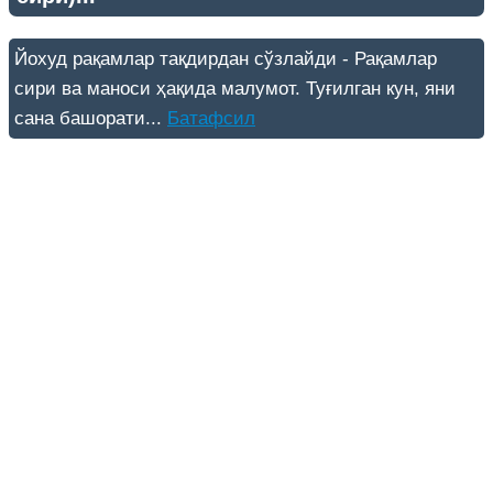
Йохуд рақамлар тақдирдан сўзлайди - Рақамлар
сири ва маноси ҳақида малумот. Туғилган кун, яни
сана башорати...
Батафсил