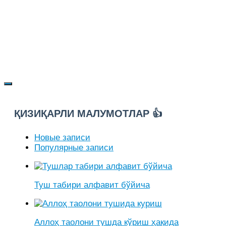
ҚИЗИҚАРЛИ МАЛУМОТЛАР 👍
Новые записи
Популярные записи
Туш табири алфавит бўйича
Аллоҳ таолони тушда кўриш ҳақида