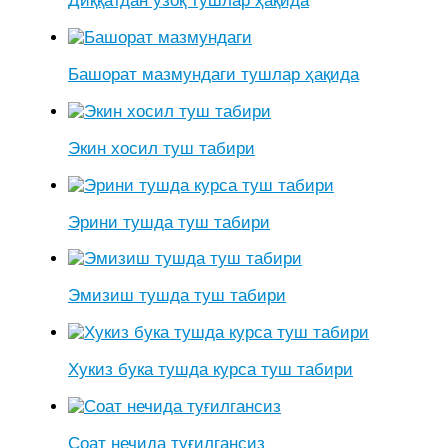
Диққатдан узоқ тушлар ҳақида
Башорат мазмундаги тушлар ҳақида
Экин хосил туш табири
Эрини тушда туш табири
Эмизиш тушда туш табири
Хукиз бука тушда курса туш табири
Соат нечида туғилгансиз