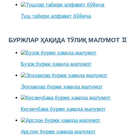
Туш табири алфавит бўйича
БУРЖЛАР ҲАҚИДА ТЎЛИҚ МАЛУМОТ ♊
Бузоқ буржи ҳақида малумот
Эгизаклар буржи ҳақида малумот
Қисқичбақа буржи ҳақида малумот
Арслон буржи ҳақида малумот