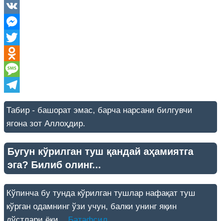
Facebook
VK
Messenger
Twitter
Odnoklassniki
Message
Telegram
Табир - башорат эмас, барча нарсани билгувчи
ягона зот Аллоҳдир.
Бугун кўрилган туш қандай аҳамиятга
эга? Билиб олинг...
Кўпинча бу тунда кўрилган тушлар нафақат туш
кўрган одамнинг ўзи учун, балки унинг яқин
дўстлари ёки...
Батафсил