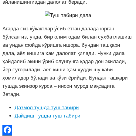
айланишингиздан далолат беради.
Агарда сиз кўкактлар ўсиб ётган далада юрган
бўлсангиз, унда, бир олим одам билан суҳбатлашиш
ва ундан фойда кўришга ишора. бундан ташқари
дала, аёл кишига ҳам далолат қилади. Чунки дала
ҳайдалиб экини ўриб олунгунга қадар дон экилади,
йер суғорилади, аёл киши ҳам ҳудди шу каби
ҳомиладор бўлади ва кўзи ёрийди. Бундан ташқари
тушда экинзор курса – инсон мурод мақсадига
йетади.
Дазмол тушда туш табири
Дайдиш тушда туш табири