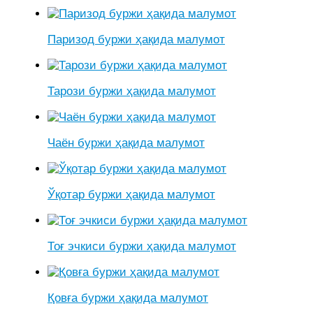
Паризод буржи ҳақида малумот
Тарози буржи ҳақида малумот
Чаён буржи ҳақида малумот
Ўқотар буржи ҳақида малумот
Тоғ эчкиси буржи ҳақида малумот
Қовға буржи ҳақида малумот