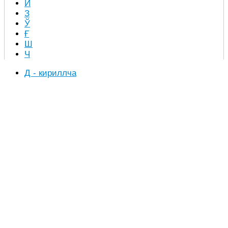
Й
З
Ў
Ғ
Ш
Ч
Д - кириллча