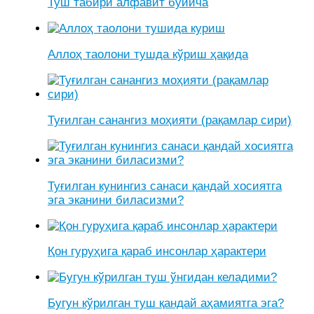
Туш табири алфавит бўйича
Аллоҳ таолони тушда кўриш ҳақида
Туғилган санангиз моҳияти (рақамлар сири)
Туғилган кунингиз санаси қандай хосиятга
эга эканини биласизми?
Қон гуруҳига қараб инсонлар ҳарактери
Бугун кўрилган туш қандай аҳамиятга эга?