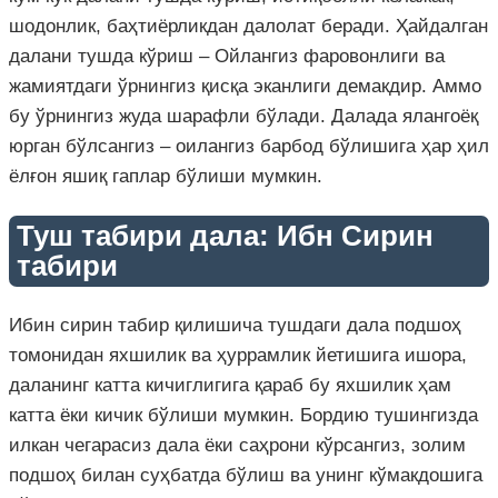
шодонлик, баҳтиёрликдан далолат беради. Ҳайдалган
далани тушда кўриш – Ойлангиз фаровонлиги ва
жамиятдаги ўрнингиз қисқа эканлиги демакдир. Аммо
бу ўрнингиз жуда шарафли бўлади. Далада ялангоёқ
юрган бўлсангиз – оилангиз барбод бўлишига ҳар ҳил
ёлғон яшиқ гаплар бўлиши мумкин.
Туш табири дала: Ибн Сирин
табири
Ибин сирин табир қилишича тушдаги дала подшоҳ
томонидан яхшилик ва ҳуррамлик йетишига ишора,
даланинг катта кичиглигига қараб бу яхшилик ҳам
катта ёки кичик бўлиши мумкин. Бордию тушингизда
илкан чегарасиз дала ёки саҳрони кўрсангиз, золим
подшоҳ билан суҳбатда бўлиш ва унинг кўмакдошига