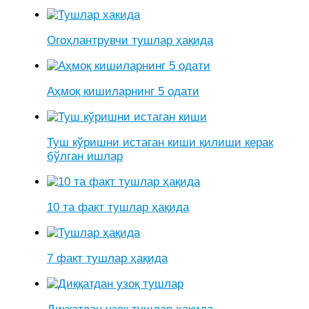
Огоҳлантрувчи тушлар ҳақида
Аҳмоқ кишиларнинг 5 одати
Туш кўришни истаган киши қилиши керак
бўлган ишлар
10 та факт тушлар ҳақида
7 факт тушлар ҳақида