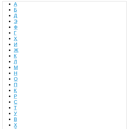
А
Б
Д
Э
Ф
Г
Ҳ
И
Ж
К
Л
М
Н
О
П
Қ
Р
С
Т
У
В
Х