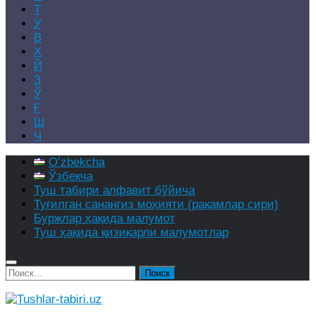
Т
У
В
Х
Й
З
Ў
Ғ
Ш
Ч
Oʻzbekcha
Ўзбекча
Туш табири алфавит бўйича
Туғилган санангиз моҳияти (рақамлар сири)
Буржлар ҳақида малумот
Туш ҳақида қизиқарли малумотлар
Найти: