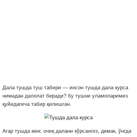
Дала тушда туш табири — инсон тушда дала курса
нимадан далолат беради? бу тушни уламоларимиз
қуйидагича табир қилишган.
Агар тушда кенг, очиқ далани кўрсангиз, демак, ўнгда