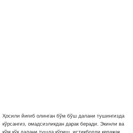
Ҳосили йиғиб олинган бўм бўш далани тушингизда
кўрсангиз, омадсизликдан дарак беради. Экинли ва
кўм кўк далани тушда кўриш, истиқболли келажак,