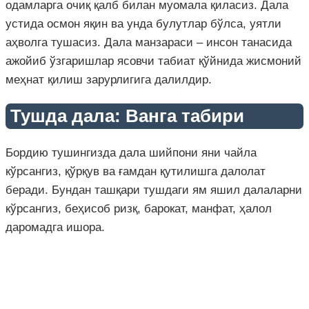
одамларга очиқ қалб билан муомала қиласиз. Дала
устида осмон яқин ва унда булутлар бўлса, уятли
аҳволга тушасиз. Дала манзараси – инсон танасида
ажойиб ўзгаришлар ясовчи табиат қўйнида жисмоний
меҳнат қилиш зарурлигига далилдир.
Тушда дала: Ванга табири
Бордию тушингизда дала шийпони яни чайла
кўрсангиз, қўрқув ва ғамдан қутилишга далолат
беради. Бундан ташқари тушдаги ям яшил далаларни
кўрсангиз, беҳисоб ризқ, барокат, манфат, ҳалол
даромадга ишора.