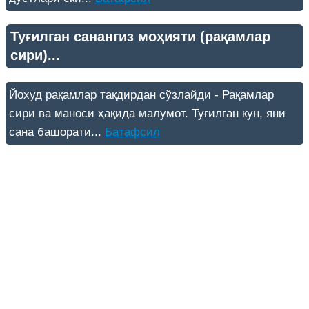
Туғилган санангиз моҳияти (рақамлар
сири)...
Йохуд рақамлар тақдирдан сўзлайди - Рақамлар
сири ва маноси ҳақида малумот. Туғилган кун, яни
сана башорати...
Батафсил