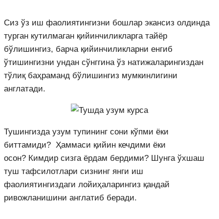
Сиз ўз иш фаолиятингизни бошлар экансиз олдинда
турган кутилмаган қийинчиликларга тайёр
бўлишингиз, барча қийинчиликларни енгиб
ўтишингизни ундан сўнггина ўз натижаларингиздан
тўлиқ баҳраманд бўлишингиз мумкинлигини
англатади.
Тушингизда узум тупининг сони кўпми ёки
биттамиди? Ҳаммаси қийин кечдими ёки
осон? Кимдир сизга ёрдам бердими? Шунга ўхшаш
туш тафсилотлари сизнинг янги иш
фаолиятингиздаги лойиҳаларингиз қандай
ривожланишини англатиб беради.