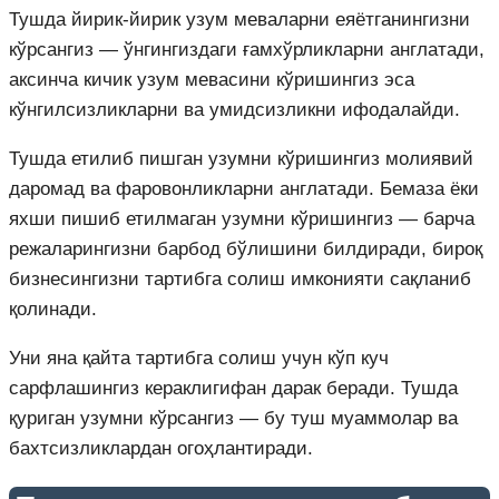
Тушда йирик-йирик узум меваларни еяётганингизни
кўрсангиз — ўнгингиздаги ғамхўрликларни англатади,
аксинча кичик узум мевасини кўришингиз эса
кўнгилсизликларни ва умидсизликни ифодалайди.
Тушда етилиб пишган узумни кўришингиз молиявий
даромад ва фаровонликларни англатади. Бемаза ёки
яхши пишиб етилмаган узумни кўришингиз — барча
режаларингизни барбод бўлишини билдиради, бироқ
бизнесингизни тартибга солиш имконияти сақланиб
қолинади.
Уни яна қайта тартибга солиш учун кўп куч
сарфлашингиз кераклигифан дарак беради. Тушда
қуриган узумни кўрсангиз — бу туш муаммолар ва
бахтсизликлардан огоҳлантиради.