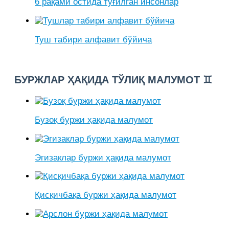
6 рақами остида туғилган инсонлар
Туш табири алфавит бўйича
БУРЖЛАР ҲАҚИДА ТЎЛИҚ МАЛУМОТ ♊
Бузоқ буржи ҳақида малумот
Эгизаклар буржи ҳақида малумот
Қисқичбақа буржи ҳақида малумот