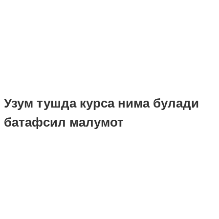
Узум тушда курса нима булади
батафсил малумот