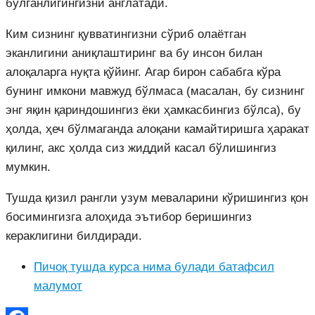
бўлганлигингизни англатади.
Ким сизнинг қувватингизни сўриб олаётган
эканлигини аниқлаштиринг ва бу инсон билан
алоқаларга нуқта қўйинг. Агар бирон сабабга кўра
бунинг имкони мавжуд бўлмаса (масалан, бу сизнинг
энг яқин қариндошингиз ёки ҳамкасбингиз бўлса), бу
ҳолда, ҳеч бўлмаганда алоқани камайтиришга ҳаракат
қилинг, акс ҳолда сиз жиддий касал бўлишингиз
мумкин.
Тушда қизил рангли узум меваларини кўришингиз қон
босимингизга алоҳида эътибор беришингиз
кераклигини билдиради.
Пичоқ тушда курса нима булади батафсил
малумот