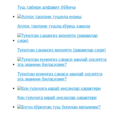
Туш табири алфавит бўйича
Аллоҳ таолони тушда кўриш ҳақида
Туғилган санангиз моҳияти (рақамлар сири)
Туғилган кунингиз санаси қандай хосиятга
эга эканини биласизми?
Қон гуруҳига қараб инсонлар ҳарактери