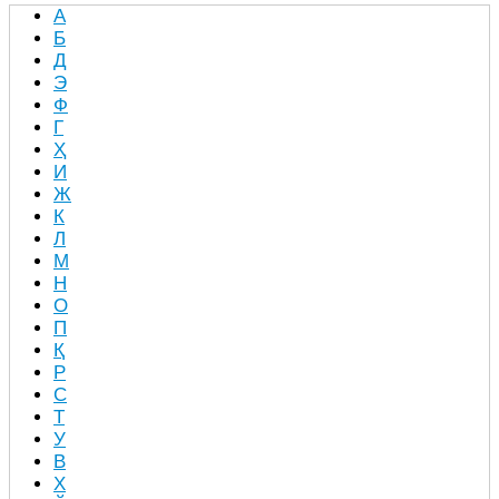
А
Б
Д
Э
Ф
Г
Ҳ
И
Ж
К
Л
М
Н
О
П
Қ
Р
С
Т
У
В
Х