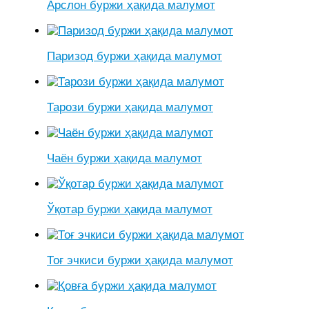
Арслон буржи ҳақида малумот
Паризод буржи ҳақида малумот
Тарози буржи ҳақида малумот
Чаён буржи ҳақида малумот
Ўқотар буржи ҳақида малумот
Тоғ эчкиси буржи ҳақида малумот