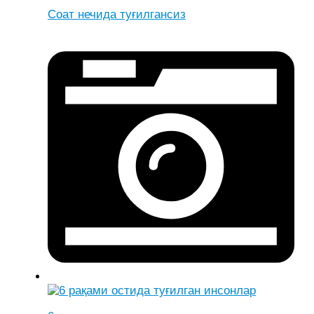
Соат нечида туғилгансиз