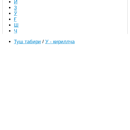
Й
З
Ў
Ғ
Ш
Ч
Туш табири
/
У - кириллча