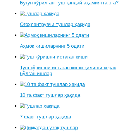
Бугун кўрилган туш қандай аҳамиятга эга?
Огоҳлантрувчи тушлар ҳақида
Аҳмоқ кишиларнинг 5 одати
Туш кўришни истаган киши қилиши керак
бўлган ишлар
10 та факт тушлар ҳақида
7 факт тушлар ҳақида