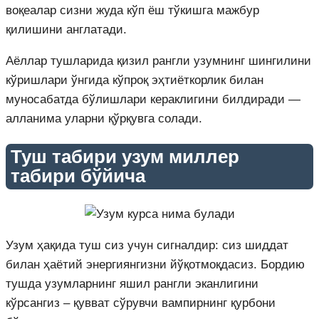
воқеалар сизни жуда кўп ёш тўкишга мажбур
қилишини англатади.
Аёллар тушларида қизил рангли узумнинг шингилини
кўришлари ўнгида кўпроқ эҳтиёткорлик билан
муносабатда бўлишлари кераклигини билдиради —
алланима уларни қўрқувга солади.
Туш табири узум миллер
табири бўйича
Узум ҳақида туш сиз учун сигналдир: сиз шиддат
билан ҳаётий энергиянгизни йўқотмоқдасиз. Бордию
тушда узумларнинг яшил рангли эканлигини
кўрсангиз – қувват сўрувчи вампирнинг қурбони