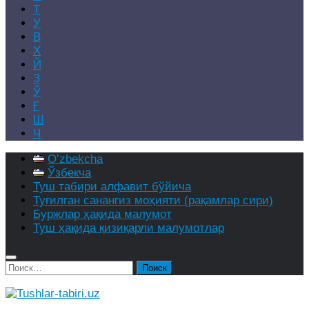
Т
У
В
Х
Й
З
Ў
Ғ
Ш
Ч
Oʻzbekcha
Ўзбекча
Туш табири алфавит бўйича
Туғилган санангиз моҳияти (рақамлар сири)
Буржлар ҳақида малумот
Туш ҳақида қизиқарли малумотлар
Найти: