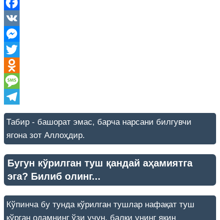
Facebook
VK
Messenger
Twitter
Odnoklassniki
Message
Telegram
Табир - башорат эмас, барча нарсани билгувчи
ягона зот Аллоҳдир.
Бугун кўрилган туш қандай аҳамиятга
эга? Билиб олинг...
Кўпинча бу тунда кўрилган тушлар нафақат туш
кўрган одамнинг ўзи учун, балки унинг яқин