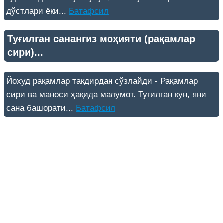
дўстлари ёки...
Батафсил
Туғилган санангиз моҳияти (рақамлар
сири)...
Йохуд рақамлар тақдирдан сўзлайди - Рақамлар
сири ва маноси ҳақида малумот. Туғилган кун, яни
сана башорати...
Батафсил