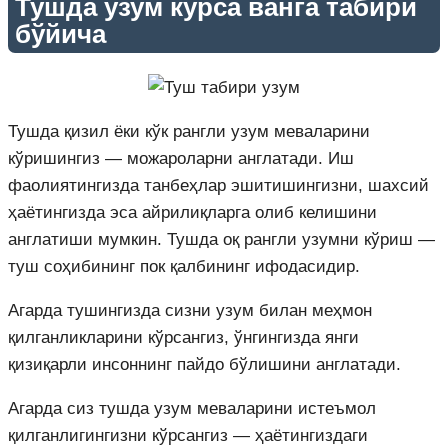
Тушда узум курса ванга табири
бўйича
Тушда қизил ёки кўк рангли узум меваларини
кўришингиз — можароларни англатади. Иш
фаолиятингизда танбеҳлар эшитишингизни, шахсий
ҳаётингизда эса айрилиқларга олиб келишини
англатиши мумкин. Тушда оқ рангли узумни кўриш —
туш соҳибининг пок қалбининг ифодасидир.
Агарда тушингизда сизни узум билан меҳмон
қилганликларини кўрсангиз, ўнгингизда янги
қизиқарли инсоннинг пайдо бўлишини англатади.
Агарда сиз тушда узум меваларини истеъмол
қилганлигингизни кўрсангиз — ҳаётингиздаги