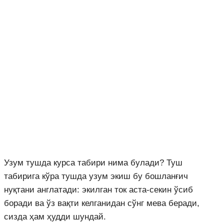
Узум тушда курса табири нима булади? Туш
табирига кўра тушда узум экиш бу бошланғич
нуқтани англатади: экилган ток аста-секин ўсиб
боради ва ўз вақти келганидан сўнг мева беради,
сизда ҳам ҳудди шундай.