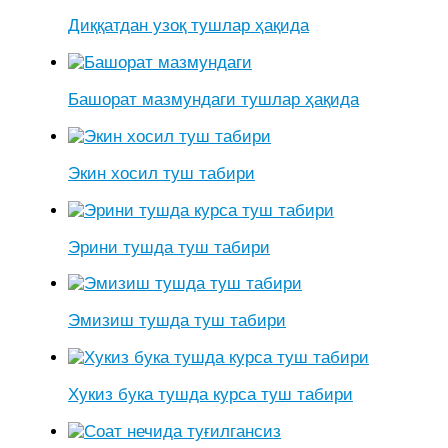
Диққатдан узоқ тушлар ҳақида
Башорат мазмундаги тушлар ҳақида
Экин хосил туш табири
Эрини тушда туш табири
Эмизиш тушда туш табири
Хукиз бука тушда курса туш табири