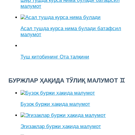
Шер тушда курса нима булади батафсил
малумот
Асал тушда курса нима булади батафсил
малумот
Туш китобининг Ота талқини
БУРЖЛАР ҲАҚИДА ТЎЛИҚ МАЛУМОТ ♊
Бузоқ буржи ҳақида малумот
Эгизаклар буржи ҳақида малумот