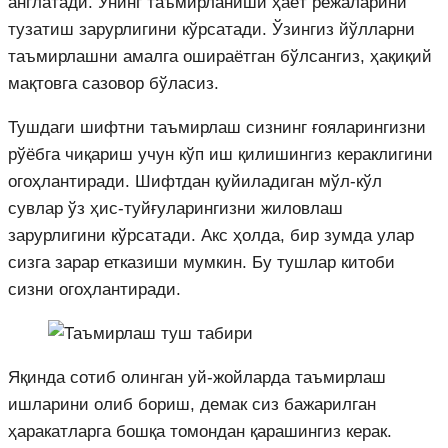
англатади. Унинг таъмирланиши ҳаёт режаларини
тузатиш зарурлигини кўрсатади. Ўзингиз йўлларни
таъмирлашни амалга ошираётган бўлсангиз, ҳақиқий
мақтовга сазовор бўласиз.
Тушдаги шифтни таъмирлаш сизнинг ғояларингизни
рўёбга чиқариш учун кўп иш қилишингиз кераклигини
огоҳлантиради. Шифтдан қуйиладиган мўл-кўл
сувлар ўз ҳис-туйғуларингизни жиловлаш
зарурлигини кўрсатади. Акс ҳолда, бир зумда улар
сизга зарар етказиши мумкин. Бу тушлар китоби
сизни огоҳлантиради.
Яқинда сотиб олинган уй-жойларда таъмирлаш
ишларини олиб бориш, демак сиз бажарилган
ҳаракатларга бошқа томондан қарашингиз керак.