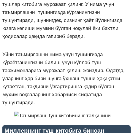
тушлар китобига мурожаат қилинг. У нима учун
таъмирлашни тушингизда кўрганингизни
тушунтиради, шунингдек, сизнинг ҳаёт йўлингизда
юзага келиши мумкин бўлган ноқулай ёки бахтли
ҳодисалар ҳақида гапириб беради.
Уйни таъмирлашни нима учун тушингизда
кўраётганингизни билиш учун кўплаб туш
таржимонларига мурожаат қилиш жоиздир. Одатда,
уларнинг ҳар бири шунга ўхшаш тушни ҳақиқатни
кутаётган, тақдирни ўзгартиришга қодир бўлган
муҳим воқеаларнинг хабарчиси сифатида
тушунтиради.
Миллернинг туш китобига биноан