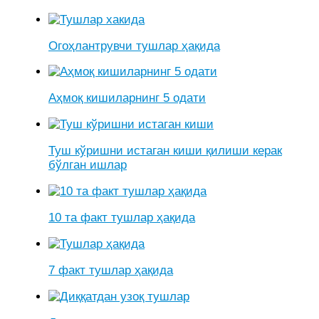
Огоҳлантрувчи тушлар ҳақида
Аҳмоқ кишиларнинг 5 одати
Туш кўришни истаган киши қилиши керак
бўлган ишлар
10 та факт тушлар ҳақида
7 факт тушлар ҳақида