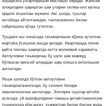
бошқасига ўзгартиришни маслаҳат беради. Жинсий
алоқаларни ҳақиқатан ҳам уларни хилма-хил қилиш
орқали яхшилаш мумкин. Акс ҳолда, тушлар
китобида айтилганидек, танлаганингиз билан
хайрлашиш кўзда тутилган.
Тушдаги иш хонасида таъмирлашни кўриш кутилган
мартаба ўсишини ваъда қилади. Квартирада полни
қайта тиклаш ҳақиқатда катта молиявий харажатга.
Автоуловни таъмирлаш бу ҳали ҳам мавжуд
бўлмаган жинсий алоқадан завқ олишга интилишни
англатади.
Яхши ҳолатда бўлган автоуловни
таъмирлаганингизда, бу сизнинг безори
эканлигингизни англатади. Эзотерик тушлар китоби
асосида: уй вазифаларини томоша қилаётганингизни
тушингизда кўрсангиз, ҳужжатлар билан боғлиқ жуда