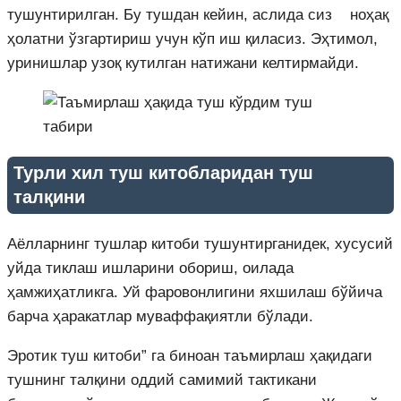
тушунтирилган. Бу тушдан кейин, аслида сиз ноҳақ
ҳолатни ўзгартириш учун кўп иш қиласиз. Эҳтимол,
уринишлар узоқ кутилган натижани келтирмайди.
Турли хил туш китобларидан туш
талқини
Аёлларнинг тушлар китоби тушунтирганидек, хусусий
уйда тиклаш ишларини обориш, оилада
ҳамжиҳатликга. Уй фаровонлигини яхшилаш бўйича
барча ҳаракатлар муваффақиятли бўлади.
Эротик туш китоби” га биноан таъмирлаш ҳақидаги
тушнинг талқини оддий самимий тактикани