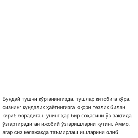
Бундай тушни кўрганингизда, тушлар китобига кўра,
сизнинг кундалик ҳаётингизга юқори тезлик билан
кириб борадиган, унинг ҳар бир соҳасини ўз вақтида
ўзгартирадиган ижобий ўзгаришларни кутинг. Аммо,
агар сиз келажакда таъмирлаш ишларини олиб