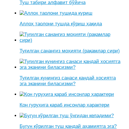
Туш табири алфавит бўйича
Аллоҳ таолони тушда кўриш ҳақида
Туғилган санангиз моҳияти (рақамлар сири)
Туғилган кунингиз санаси қандай хосиятга
эга эканини биласизми?
Қон гуруҳига қараб инсонлар ҳарактери
Бугун кўрилган туш қандай аҳамиятга эга?