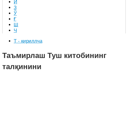
Й
З
Ў
Ғ
Ш
Ч
Т - кириллча
Таъмирлаш Туш китобининг
талқинини