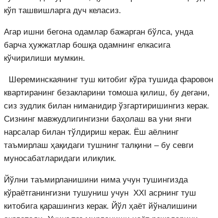
кўп ташвишларга дуч келасиз.
Агар ишни бегона одамлар бажарган бўлса, унда
барча ҳужжатлар бошқа одамнинг елкасига
кўчирилиши мумкин.
Шереминскаянинг туш китобиг кўра тушида фаровон
квартиранинг безакларини томоша қилиш, бу дегани,
сиз зудлик билан ниманидир ўзгартиришингиз керак.
Сизнинг мавжудлигингизни баҳолаш ва уни янги
нарсалар билан тўлдириш керак. Ёш аёлнинг
таъмирлаш ҳақидаги тушнинг талқини – бу севги
муносабатларидаги илиқлик.
Йўлни таъмирланишини нима учун тушингизда
кўраётганингизни тушуниш учун XXI асрнинг туш
китобига қарашингиз керак. Йўл ҳаёт йўналишини