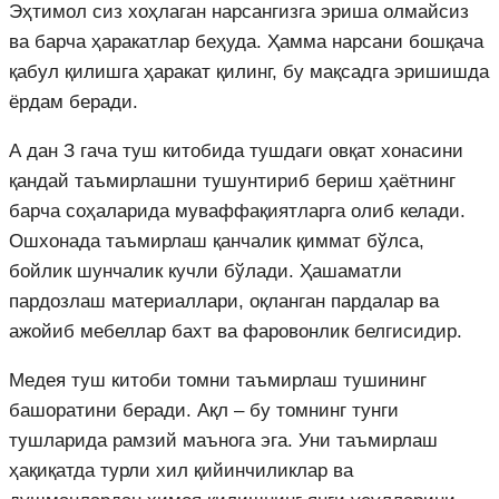
Эҳтимол сиз хоҳлаган нарсангизга эриша олмайсиз
ва барча ҳаракатлар беҳуда. Ҳамма нарсани бошқача
қабул қилишга ҳаракат қилинг, бу мақсадга эришишда
ёрдам беради.
А дан З гача туш китобида тушдаги овқат хонасини
қандай таъмирлашни тушунтириб бериш ҳаётнинг
барча соҳаларида муваффақиятларга олиб келади.
Ошхонада таъмирлаш қанчалик қиммат бўлса,
бойлик шунчалик кучли бўлади. Ҳашаматли
пардозлаш материаллари, оқланган пардалар ва
ажойиб мебеллар бахт ва фаровонлик белгисидир.
Медея туш китоби томни таъмирлаш тушининг
башоратини беради. Ақл – бу томнинг тунги
тушларида рамзий маънога эга. Уни таъмирлаш
ҳақиқатда турли хил қийинчиликлар ва