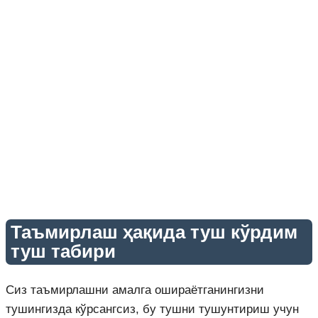
Таъмирлаш ҳақида туш кўрдим
туш табири
Сиз таъмирлашни амалга ошираётганингизни
тушингизда кўрсангсиз, бу тушни тушунтириш учун