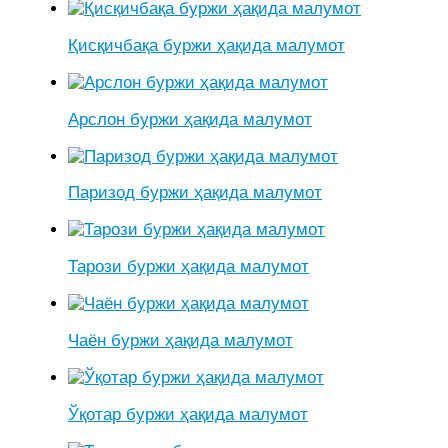
Қисқичбақа буржи ҳақида малумот
Арслон буржи ҳақида малумот
Паризод буржи ҳақида малумот
Тарози буржи ҳақида малумот
Чаён буржи ҳақида малумот
Ўқотар буржи ҳақида малумот