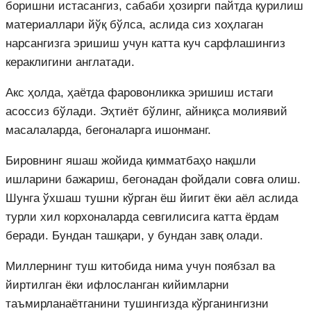
боришни истасангиз, сабаби ҳозирги пайтда қурилиш
материаллари йўқ бўлса, аслида сиз хоҳлаган
нарсангизга эришиш учун катта куч сарфлашингиз
кераклигини англатади.
Акс ҳолда, ҳаётда фаровонликка эришиш истаги
асоссиз бўлади. Эҳтиёт бўлинг, айниқса молиявий
масалаларда, бегоналарга ишонманг.
Бировнинг яшаш жойида қимматбаҳо нақшли
ишларини бажариш, бегонадан фойдали совға олиш.
Шунга ўхшаш тушни кўрган ёш йигит ёки аёл аслида
турли хил корхоналарда севгилисига катта ёрдам
беради. Бундан ташқари, у бундан завқ олади.
Миллернинг туш китобида нима учун поябзал ва
йиртилган ёки ифлосланган кийимларни
таъмирланаётганини тушингизда кўрганингизни