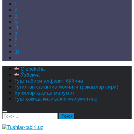
Т
У
В
Х
Й
З
Ў
Ғ
Ш
Ч
Oʻzbekcha
Ўзбекча
Туш табири алфавит бўйича
Туғилган санангиз моҳияти (рақамлар сири)
Буржлар ҳақида малумот
Туш ҳақида қизиқарли малумотлар
Найти: