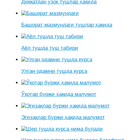
Диққатдан узоқ тушлар ҳақида
Башорат мазмундаги тушлар ҳақида
Аёл тушда туш табири
Улган одамни тушда курса
Ўқотар буржи ҳақида малумот
Эгизаклар буржи ҳақида малумот