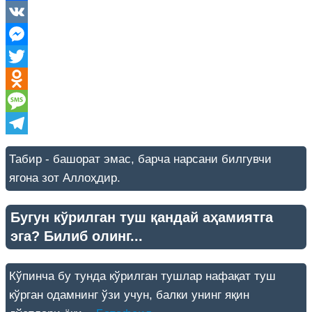
Facebook
VK
Messenger
Twitter
Odnoklassniki
Message
Telegram
Табир - башорат эмас, барча нарсани билгувчи
ягона зот Аллоҳдир.
Бугун кўрилган туш қандай аҳамиятга
эга? Билиб олинг...
Кўпинча бу тунда кўрилган тушлар нафақат туш
кўрган одамнинг ўзи учун, балки унинг яқин