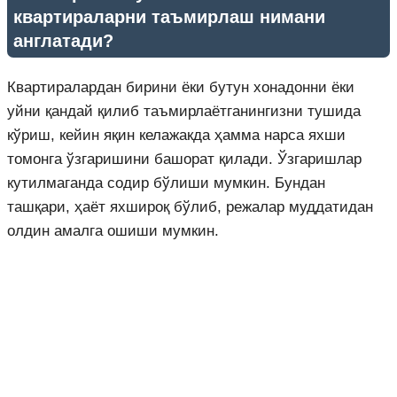
квартираларни таъмирлаш нимани
англатади?
Квартиралардан бирини ёки бутун хонадонни ёки
уйни қандай қилиб таъмирлаётганингизни тушида
кўриш, кейин яқин келажакда ҳамма нарса яхши
томонга ўзгаришини башорат қилади. Ўзгаришлар
кутилмаганда содир бўлиши мумкин. Бундан
ташқари, ҳаёт яхшироқ бўлиб, режалар муддатидан
олдин амалга ошиши мумкин.