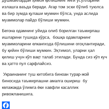
душманлардан ҳимоя қилишнинг янги усулларини
излашга ваъда беради. Агар том эски бўлиб туюлса
ва бир зумда қулаши мумкин бўлса, унда аслида
муаммолар пайдо бўлиши мумкин.
Бегона одамнинг уйида олиб борилган таъмирлаш
ишларини тушида кўрса, бошқа одамларнинг
муаммоларини елкангизда бўлишини огоҳлантиради,
бу қийин бўлиши мумкин. Эҳтимол, уларни ҳал
қилиш учун кўп вақт талаб этилади. Бунда сиз кўп куч
ва ҳатто пул сарфлайсиз.
Украинанинг туш китобига биноан турар-жой
биносида таъмирлашни амалга ошириш бу
келажакда ўлимга ёки хавфли касаллик
ривожланишига.