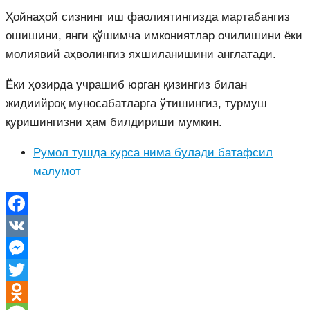
Ҳойнаҳой сизнинг иш фаолиятингизда мартабангиз
ошишини, янги қўшимча имкониятлар очилишини ёки
молиявий аҳволингиз яхшиланишини англатади.
Ёки ҳозирда учрашиб юрган қизингиз билан
жидиийроқ муносабатларга ўтишингиз, турмуш
қуришингизни ҳам билдириши мумкин.
Румол тушда курса нима булади батафсил
малумот
Facebook
VK
Messenger
Twitter