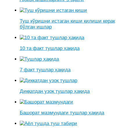
Туш кўришни истаган киши қилиши керак
бўлган ишлар
10 та факт тушлар ҳақида
7 факт тушлар ҳақида
Диққатдан узоқ тушлар ҳақида
Башорат мазмундаги тушлар ҳақида