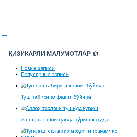
ҚИЗИҚАРЛИ МАЛУМОТЛАР 👍
Новые записи
Популярные записи
Туш табири алфавит бўйича
Аллоҳ таолони тушда кўриш ҳақида