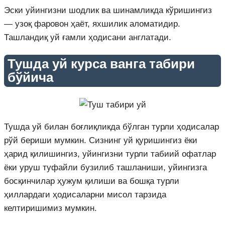
Эски уйингизни шодлик ва шинамликда кўришингиз
— узоқ фаровон ҳаёт, яхшилик аломатидир.
Ташландиқ уй ғамли ҳодисани англатади.
Тушда уй курса ванга табири
бўйича
Тушда уй билан боғлиқликда бўлган турли ҳодисалар
рўй бериши мумкин. Сизнинг уй қуришингиз ёки
ҳарид қилишингиз, уйингизни турли табиий офатлар
ёки уруш туфайли бузилиб ташланиши, уйингизга
босқинчилар ҳужум қилиши ва бошқа турли
ҳиллардаги ҳодисаларни мисол тарзида
келтиришимиз мумкин.