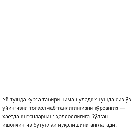
Уй тушда курса табири нима булади? Тушда сиз ўз
уйингизни топаолмаётганлигингизни кўрсангиз —
ҳаётда инсонларнинг ҳаллоллигига бўлган
ишончингиз бутунлай йўқолишини англатади.