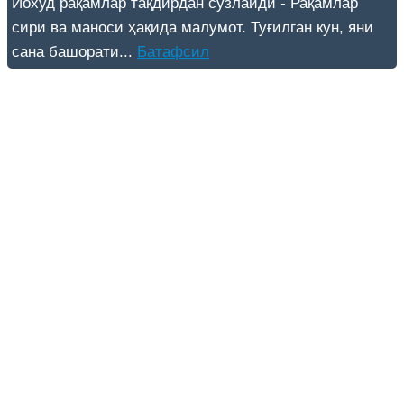
Йохуд рақамлар тақдирдан сўзлайди - Рақамлар
сири ва маноси ҳақида малумот. Туғилган кун, яни
сана башорати...
Батафсил