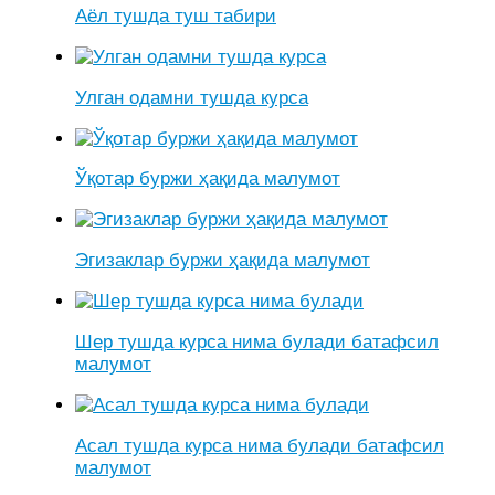
Аёл тушда туш табири
Улган одамни тушда курса
Ўқотар буржи ҳақида малумот
Эгизаклар буржи ҳақида малумот
Шер тушда курса нима булади батафсил
малумот
Асал тушда курса нима булади батафсил
малумот