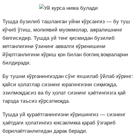
Тушда бузилиб ташланган уйни кўрсангиз — бу туш
кўчиб ўтиш, молиявий муоммолар, ажралишнинг
белгисидир. Тушда уй тенг қисмидан бузилиб
кетганлигини ўзининг аввалги кўринишини
йўқотганлигини кўриш қон билан боғлиқ воқеаларни
билдиради.
Бу тушни кўрганингиздан сўнг яхшилаб ўйлаб кўринг:
қайси ҳолатлар сизнинг юрагингизни сиқмоқда,
эзилмоқдасиз ва бу ҳолат сизнинг ҳаётингизга қай
тарзда таъсиз кўрсатмоқда.
Тушда уй қураётганингизни кўришингиз — сизнинг
ҳаётдаги ҳолатингиз юксакликка қараб ўзгариб
борилаётганлигидан дарак беради.