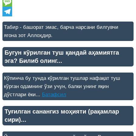
Odnoklassniki
Message
Telegram
Табир - башорат эмас, барча нарсани билгувчи
ягона зот Аллоҳдир.
Бугун кўрилган туш қандай аҳамиятга
эга? Билиб олинг...
Кўпинча бу тунда кўрилган тушлар нафақат туш
кўрган одамнинг ўзи учун, балки унинг яқин
дўстлари ёки...
Батафсил
Туғилган санангиз моҳияти (рақамлар
сири)...