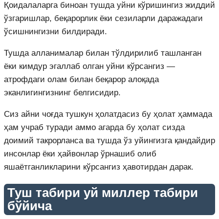
Қоидалаларга биноан тушда уйни кўришингиз жиддий
ўзгаришлар, беқарорлик ёки сезиларли даражадаги
ўсишнингизни билдиради.
Тушда алланималар билан тўлдирилиб ташланган
ёки кимдур эгаллаб олган уйни кўрсангиз —
атрофдаги олам билан беқарор алоқада
эканлигингизнинг белгисидир.
Сиз айни чоғда тушкун ҳолатдасиз бу ҳолат ҳаммада
ҳам учраб туради аммо агарда бу ҳолат сизда
доимий такрорланса ва тушда ўз уйингизга қандайдир
инсонлар ёки ҳайвонлар ўрнашиб олиб
яшаётганликларини кўрсангиз ҳавотирдан дарак.
Туш табири уй миллер табири
бўйича