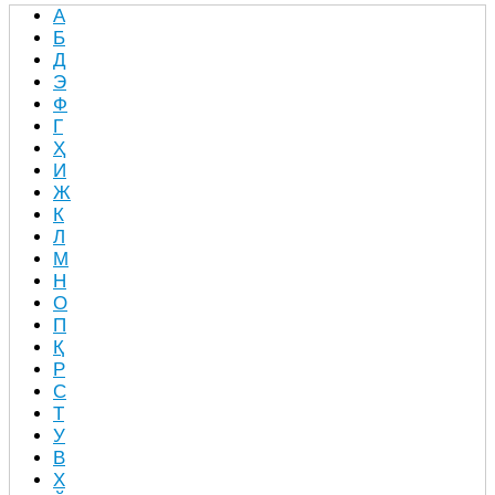
А
Б
Д
Э
Ф
Г
Ҳ
И
Ж
К
Л
М
Н
О
П
Қ
Р
С
Т
У
В
Х