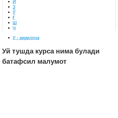
Й
З
Ў
Ғ
Ш
Ч
У - кириллча
Уй тушда курса нима булади
батафсил малумот