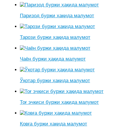
Паризод буржи ҳақида малумот
Тарози буржи ҳақида малумот
Чаён буржи ҳақида малумот
Ўқотар буржи ҳақида малумот
Тоғ эчкиси буржи ҳақида малумот
Қовға буржи ҳақида малумот