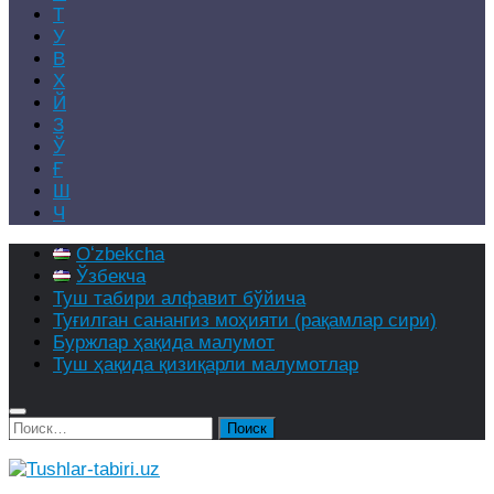
Т
У
В
Х
Й
З
Ў
Ғ
Ш
Ч
Oʻzbekcha
Ўзбекча
Туш табири алфавит бўйича
Туғилган санангиз моҳияти (рақамлар сири)
Буржлар ҳақида малумот
Туш ҳақида қизиқарли малумотлар
Найти: