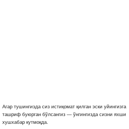
Агар тушингизда сиз истиқомат қилган эски уйингизга
ташриф буюрган бўлсангиз — ўнгингизда сизни яхши
хушхабар кутмоқда.