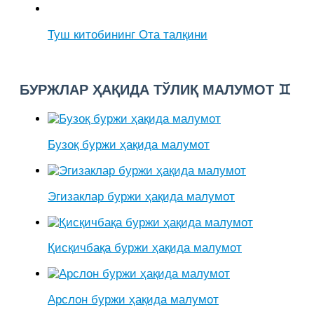
Туш китобининг Ота талқини
БУРЖЛАР ҲАҚИДА ТЎЛИҚ МАЛУМОТ ♊
Бузоқ буржи ҳақида малумот
Эгизаклар буржи ҳақида малумот
Қисқичбақа буржи ҳақида малумот
Арслон буржи ҳақида малумот