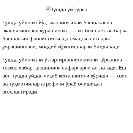
Тушда уйингиз йўқ эканлиги яъни бошпанасиз
эканлигингизни кўришингиз — сиз бошлаётган барча
бошланғич фаолиятингизда омадсизликларга
учрашингизни, моддий йўқотишларни билдиради.
Тушда уйингизни ўзгартирганлигингизни кўрсангиз —
тезкор хабар, шошилинч сафарларни англатади. Ёш
аёл тушда уйдан чиқиб кетганлигини кўриши — хоин
ва туҳматчилар атрофини ўраб олишидан
огоҳлантиради.