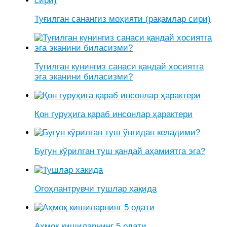
Туғилган санангиз моҳияти (рақамлар сири)
Туғилган кунингиз санаси қандай хосиятга
эга эканини биласизми?
Қон гуруҳига қараб инсонлар ҳарактери
Бугун кўрилган туш қандай аҳамиятга эга?
Огоҳлантрувчи тушлар ҳақида
Аҳмоқ кишиларнинг 5 одати