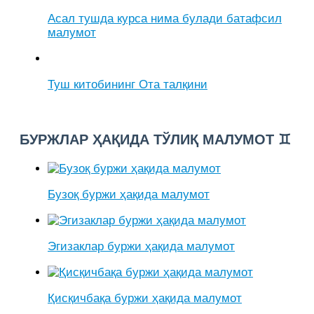
Асал тушда курса нима булади батафсил
малумот
Туш китобининг Ота талқини
БУРЖЛАР ҲАҚИДА ТЎЛИҚ МАЛУМОТ ♊
Бузоқ буржи ҳақида малумот
Эгизаклар буржи ҳақида малумот
Қисқичбақа буржи ҳақида малумот