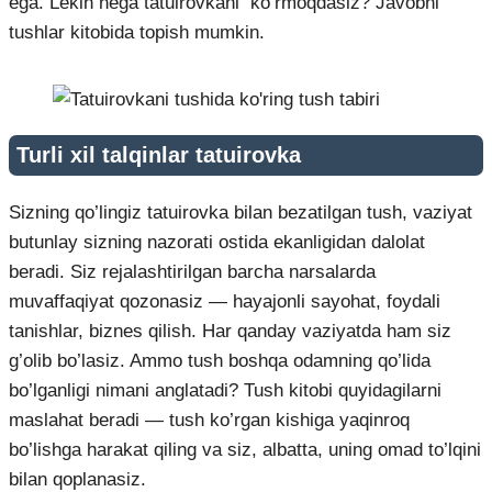
ega. Lekin nega tatuirovkani ko’rmoqdasiz? Javobni
tushlar kitobida topish mumkin.
Turli xil talqinlar tatuirovka
Sizning qo’lingiz tatuirovka bilan bezatilgan tush, vaziyat
butunlay sizning nazorati ostida ekanligidan dalolat
beradi. Siz rejalashtirilgan barcha narsalarda
muvaffaqiyat qozonasiz — hayajonli sayohat, foydali
tanishlar, biznes qilish. Har qanday vaziyatda ham siz
g’olib bo’lasiz. Ammo tush boshqa odamning qo’lida
bo’lganligi nimani anglatadi? Tush kitobi quyidagilarni
maslahat beradi — tush ko’rgan kishiga yaqinroq
bo’lishga harakat qiling va siz, albatta, uning omad to’lqini
bilan qoplanasiz.