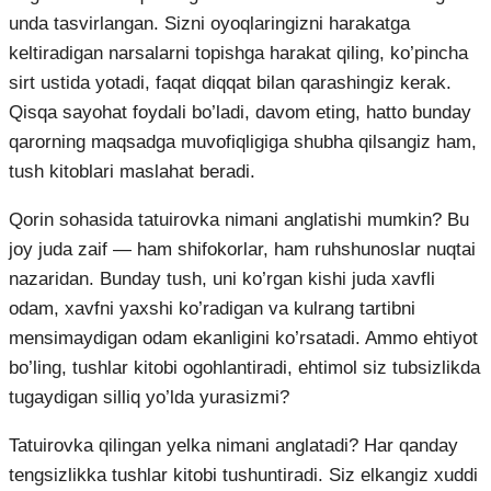
unda tasvirlangan. Sizni oyoqlaringizni harakatga
keltiradigan narsalarni topishga harakat qiling, ko’pincha
sirt ustida yotadi, faqat diqqat bilan qarashingiz kerak.
Qisqa sayohat foydali bo’ladi, davom eting, hatto bunday
qarorning maqsadga muvofiqligiga shubha qilsangiz ham,
tush kitoblari maslahat beradi.
Qorin sohasida tatuirovka nimani anglatishi mumkin? Bu
joy juda zaif — ham shifokorlar, ham ruhshunoslar nuqtai
nazaridan. Bunday tush, uni ko’rgan kishi juda xavfli
odam, xavfni yaxshi ko’radigan va kulrang tartibni
mensimaydigan odam ekanligini ko’rsatadi. Ammo ehtiyot
bo’ling, tushlar kitobi ogohlantiradi, ehtimol siz tubsizlikda
tugaydigan silliq yo’lda yurasizmi?
Tatuirovka qilingan yelka nimani anglatadi? Har qanday
tengsizlikka tushlar kitobi tushuntiradi. Siz elkangiz xuddi