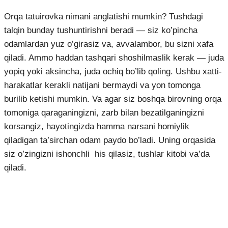
Orqa tatuirovka nimani anglatishi mumkin? Tushdagi
talqin bunday tushuntirishni beradi — siz ko’pincha
odamlardan yuz o’girasiz va, avvalambor, bu sizni xafa
qiladi. Ammo haddan tashqari shoshilmaslik kerak — juda
yopiq yoki aksincha, juda ochiq bo’lib qoling. Ushbu xatti-
harakatlar kerakli natijani bermaydi va yon tomonga
burilib ketishi mumkin. Va agar siz boshqa birovning orqa
tomoniga qaraganingizni, zarb bilan bezatilganingizni
korsangiz, hayotingizda hamma narsani homiylik
qiladigan ta’sirchan odam paydo bo’ladi. Uning orqasida
siz o’zingizni ishonchli his qilasiz, tushlar kitobi va’da
qiladi.