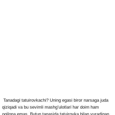
Tanadagi tatuirovkachi? Uning egasi biror narsaga juda
qiziqadi va bu sevimli mashg’ulotlari har doim ham
oqilona emas. Butun tanasida tatuirovka bilan yuradigan