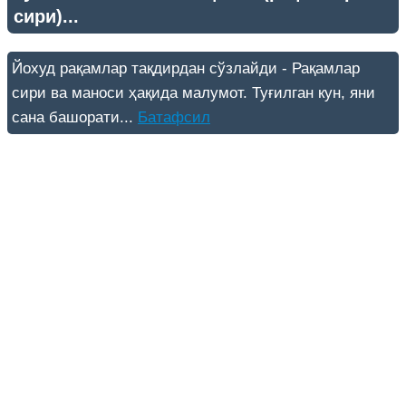
сири)...
Йохуд рақамлар тақдирдан сўзлайди - Рақамлар
сири ва маноси ҳақида малумот. Туғилган кун, яни
сана башорати...
Батафсил