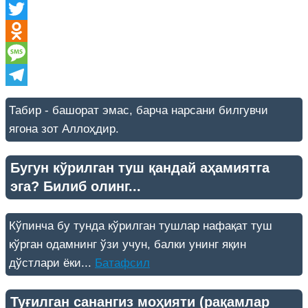
Messenger
Twitter
Odnoklassniki
Message
Telegram
Табир - башорат эмас, барча нарсани билгувчи
ягона зот Аллоҳдир.
Бугун кўрилган туш қандай аҳамиятга
эга? Билиб олинг...
Кўпинча бу тунда кўрилган тушлар нафақат туш
кўрган одамнинг ўзи учун, балки унинг яқин
дўстлари ёки...
Батафсил
Туғилган санангиз моҳияти (рақамлар