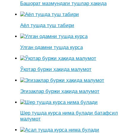
Башорат мазмундаги тушлар ҳақида
Аёл тушда туш табири
Улган одамни тушда курса
Ўқотар буржи ҳақида малумот
Эгизаклар буржи ҳақида малумот
Шер тушда курса нима булади батафсил
малумот