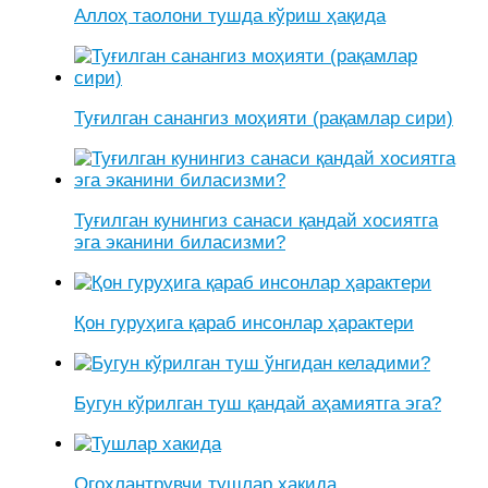
Аллоҳ таолони тушда кўриш ҳақида
Туғилган санангиз моҳияти (рақамлар сири)
Туғилган кунингиз санаси қандай хосиятга
эга эканини биласизми?
Қон гуруҳига қараб инсонлар ҳарактери
Бугун кўрилган туш қандай аҳамиятга эга?
Огоҳлантрувчи тушлар ҳақида