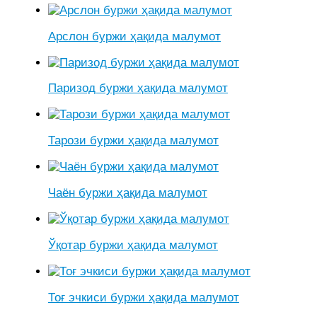
Арслон буржи ҳақида малумот
Паризод буржи ҳақида малумот
Тарози буржи ҳақида малумот
Чаён буржи ҳақида малумот
Ўқотар буржи ҳақида малумот
Тоғ эчкиси буржи ҳақида малумот