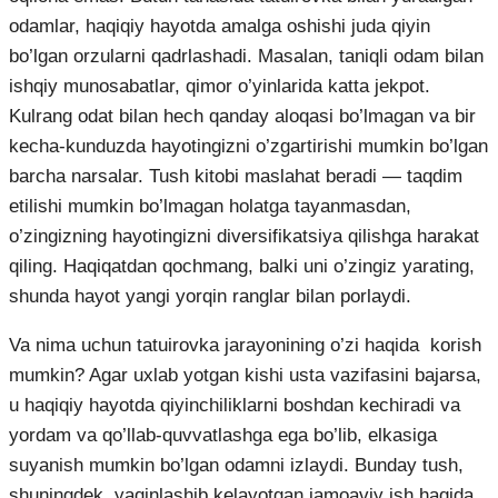
odamlar, haqiqiy hayotda amalga oshishi juda qiyin
bo’lgan orzularni qadrlashadi. Masalan, taniqli odam bilan
ishqiy munosabatlar, qimor o’yinlarida katta jekpot.
Kulrang odat bilan hech qanday aloqasi bo’lmagan va bir
kecha-kunduzda hayotingizni o’zgartirishi mumkin bo’lgan
barcha narsalar. Tush kitobi maslahat beradi — taqdim
etilishi mumkin bo’lmagan holatga tayanmasdan,
o’zingizning hayotingizni diversifikatsiya qilishga harakat
qiling. Haqiqatdan qochmang, balki uni o’zingiz yarating,
shunda hayot yangi yorqin ranglar bilan porlaydi.
Va nima uchun tatuirovka jarayonining o’zi haqida korish
mumkin? Agar uxlab yotgan kishi usta vazifasini bajarsa,
u haqiqiy hayotda qiyinchiliklarni boshdan kechiradi va
yordam va qo’llab-quvvatlashga ega bo’lib, elkasiga
suyanish mumkin bo’lgan odamni izlaydi. Bunday tush,
shuningdek, yaqinlashib kelayotgan jamoaviy ish haqida