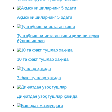
Аҳмоқ кишиларнинг 5 одати
Туш кўришни истаган киши қилиши керак
бўлган ишлар
10 та факт тушлар ҳақида
7 факт тушлар ҳақида
Диққатдан узоқ тушлар ҳақида