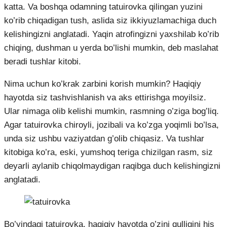
katta. Va boshqa odamning tatuirovka qilingan yuzini
ko’rib chiqadigan tush, aslida siz ikkiyuzlamachiga duch
kelishingizni anglatadi. Yaqin atrofingizni yaxshilab ko’rib
chiqing, dushman u yerda bo’lishi mumkin, deb maslahat
beradi tushlar kitobi.
Nima uchun ko’krak zarbini korish mumkin? Haqiqiy
hayotda siz tashvishlanish va aks ettirishga moyilsiz.
Ular nimaga olib kelishi mumkin, rasmning o’ziga bog’liq.
Agar tatuirovka chiroyli, jozibali va ko’zga yoqimli bo’lsa,
unda siz ushbu vaziyatdan g’olib chiqasiz. Va tushlar
kitobiga ko’ra, eski, yumshoq teriga chizilgan rasm, siz
deyarli aylanib chiqolmaydigan raqibga duch kelishingizni
anglatadi.
Bo’yindagi tatuirovka, haqiqiy hayotda o’zini qulligini his