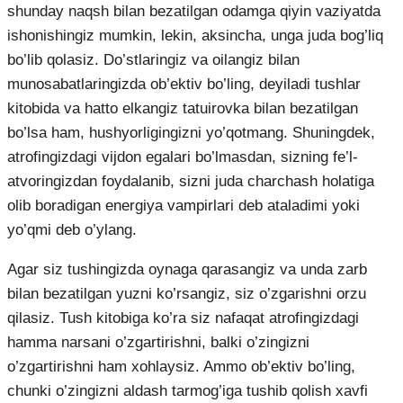
shunday naqsh bilan bezatilgan odamga qiyin vaziyatda
ishonishingiz mumkin, lekin, aksincha, unga juda bog’liq
bo’lib qolasiz. Do’stlaringiz va oilangiz bilan
munosabatlaringizda ob’ektiv bo’ling, deyiladi tushlar
kitobida va hatto elkangiz tatuirovka bilan bezatilgan
bo’lsa ham, hushyorligingizni yo’qotmang. Shuningdek,
atrofingizdagi vijdon egalari bo’lmasdan, sizning fe’l-
atvoringizdan foydalanib, sizni juda charchash holatiga
olib boradigan energiya vampirlari deb ataladimi yoki
yo’qmi deb o’ylang.
Agar siz tushingizda oynaga qarasangiz va unda zarb
bilan bezatilgan yuzni ko’rsangiz, siz o’zgarishni orzu
qilasiz. Tush kitobiga ko’ra siz nafaqat atrofingizdagi
hamma narsani o’zgartirishni, balki o’zingizni
o’zgartirishni ham xohlaysiz. Ammo ob’ektiv bo’ling,
chunki o’zingizni aldash tarmog’iga tushib qolish xavfi