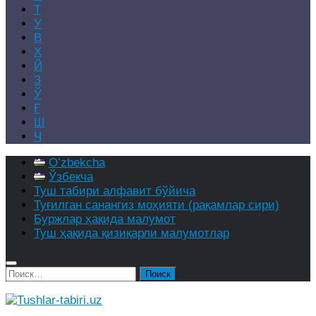
Т
У
В
Х
Й
З
Ў
Ғ
Ш
Ч
Oʻzbekcha
Ўзбекча
Туш табири алфавит бўйича
Туғилган санангиз моҳияти (рақамлар сири)
Буржлар ҳақида малумот
Туш ҳақида қизиқарли малумотлар
Найти: