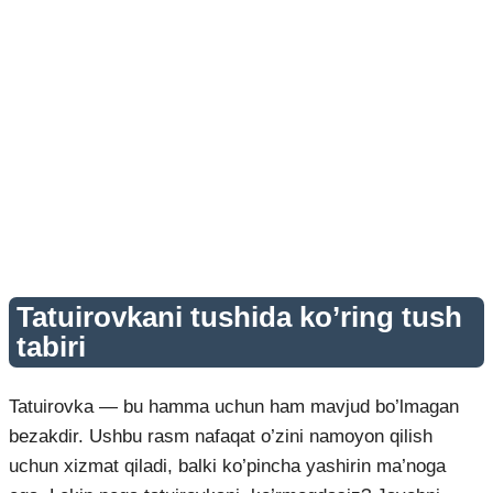
Tatuirovkani tushida ko’ring tush
tabiri
Tatuirovka — bu hamma uchun ham mavjud bo’lmagan
bezakdir. Ushbu rasm nafaqat o’zini namoyon qilish
uchun xizmat qiladi, balki ko’pincha yashirin ma’noga