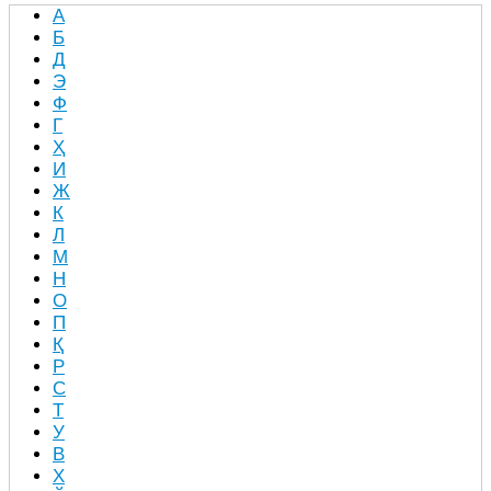
А
Б
Д
Э
Ф
Г
Ҳ
И
Ж
К
Л
М
Н
О
П
Қ
Р
С
Т
У
В
Х