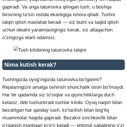
gapiradi. Va unga tatuirovka qilingan tush, u boshqa
birovning ta’siri ostida ekanligiga ishora qiladi. Tushni
talqin qilish maslahat beradi — siz butni va taqlid qilish
uchun idealni yaratmasligingiz kerak, siz allaqachon
o’zingizga etarli odamsiz.
Nima kutish kerak?
Tushingizda oyog’ingizda tatuirovka bo’lganmi?
Rejalaringizni amalga oshirish shunchalik oson bo’lmaydi.
Har bir qadamda siz to’siqlar va qiyinchiliklarga duch
kelasiz, deb tushuntiradi tushlar kitobi. Oyoq naqsh bilan
bezatilgan har qanday tush, ko’tarilish bilan bog’liq
muammolar haqida gapiradi. Bezakni sinchkovlik bilan
o’rganish mantiqan to’g’ri keladi — ehtimol sababning o’zi