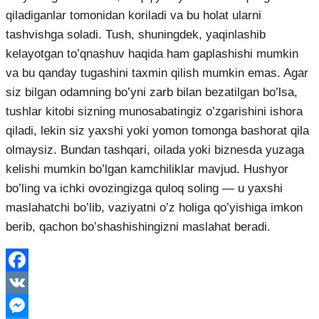
qiladiganlar tomonidan koriladi va bu holat ularni
tashvishga soladi. Tush, shuningdek, yaqinlashib
kelayotgan to’qnashuv haqida ham gaplashishi mumkin
va bu qanday tugashini taxmin qilish mumkin emas. Agar
siz bilgan odamning bo’yni zarb bilan bezatilgan bo’lsa,
tushlar kitobi sizning munosabatingiz o’zgarishini ishora
qiladi, lekin siz yaxshi yoki yomon tomonga bashorat qila
olmaysiz. Bundan tashqari, oilada yoki biznesda yuzaga
kelishi mumkin bo’lgan kamchiliklar mavjud. Hushyor
bo’ling va ichki ovozingizga quloq soling — u yaxshi
maslahatchi bo’lib, vaziyatni o’z holiga qo’yishiga imkon
berib, qachon bo’shashishingizni maslahat beradi.
Facebook
VK