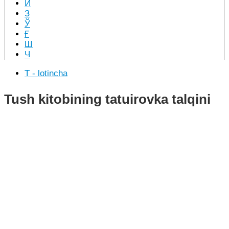
Й
З
Ў
Ғ
Ш
Ч
T - lotincha
Tush kitobining tatuirovka talqini