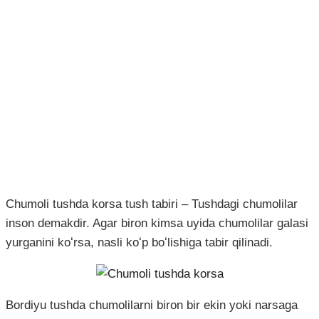
Chumoli tushda korsa tush tabiri – Tushdagi chumolilar
inson demakdir. Agar biron kimsa uyida chumolilar galasi
yurganini koʻrsa, nasli koʻp boʻlishiga tabir qilinadi.
Bordiyu tushda chumolilarni biron bir ekin yoki narsaga