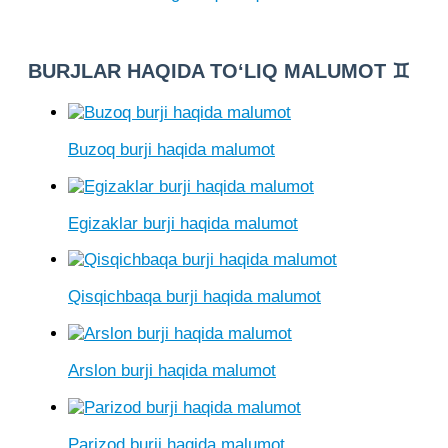
BURJLAR HAQIDA TO‘LIQ MALUMOT ♊
Buzoq burji haqida malumot
Egizaklar burji haqida malumot
Qisqichbaqa burji haqida malumot
Arslon burji haqida malumot
Parizod burji haqida malumot