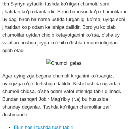
Ibn Siyriyn aytadiki tushda koʻrilgan chumoli, soni
jihatidan koʻp odamlardir. Biron bir inson koʻp chumolilarni
uyidagi biron bir narsa ustida turganligi koʻrsa, uyiga soni
jihatidan koʻp odam kelishiga dalildir. Bordiyu koʻplab
chumolilar uyidan chiqib ketayotganini koʻrsa, oʻsha uy
vakillari boshqa joyga koʻchib oʻtishlari mumkinligidan
ogoh etadi.
Agar uyingizga begona chumoli kirganini koʻrsangiz,
uyingizga oʻgʻri kelishiga dalildir. Kishi tushida ogʻzidan
chumoli chiqsa, oʻsha odam vafot etishiga tabir qilinadi.
Bundan tashqari Jobir Magʻribiy (r.a) bu hususida
shunday deganlar. Tushda koʻrilgan chumolilar zaif
dushmandir.
Ekin hosil tushda tush tabiri