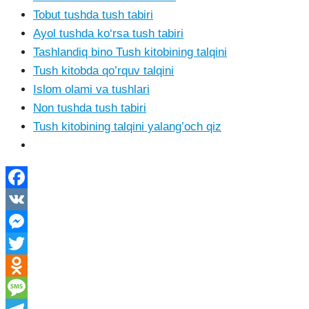
Tobut tushda tush tabiri
Ayol tushda ko‘rsa tush tabiri
Tashlandiq bino Tush kitobining talqini
Tush kitobda qo’rquv talqini
Islom olami va tushlari
Non tushda tush tabiri
Tush kitobining talqini yalang’och qiz
Facebook
VK
Messenger
Twitter
Odnoklassniki