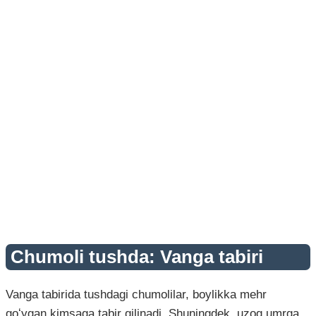
Chumoli tushda: Vanga tabiri
Vanga tabirida tushdagi chumolilar, boylikka mehr
qoʻygan kimsaga tabir qilinadi. Shuningdek, uzoq umrga,