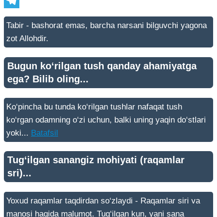
Message
Telegram
Tabir - bashorat emas, barcha narsani bilguvchi yagona
zot Allohdir.
Bugun ko‘rilgan tush qanday ahamiyatga
ega? Bilib oling...
Ko‘pincha bu tunda ko‘rilgan tushlar nafaqat tush
ko‘rgan odamning o‘zi uchun, balki uning yaqin do‘stlari
yoki...
Batafsil
Tug‘ilgan sanangiz mohiyati (raqamlar
sri)...
Yoxud raqamlar taqdirdan so‘zlaydi - Raqamlar siri va
manosi haqida malumot. Tug‘ilgan kun, yani sana