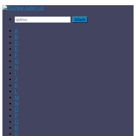
Skip
to
Qidirshish:
content
A
B
D
E
F
G
H
I
J
K
L
M
N
O
P
Q
R
S