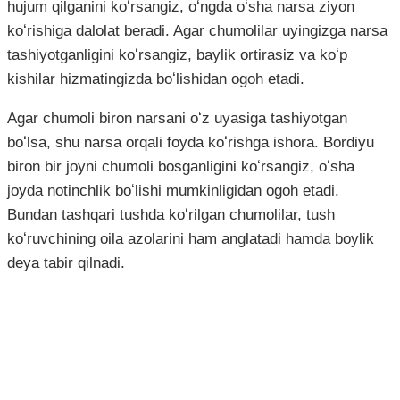
hujum qilganini koʻrsangiz, oʻngda oʻsha narsa ziyon
koʻrishiga dalolat beradi. Agar chumolilar uyingizga narsa
tashiyotganligini koʻrsangiz, baylik ortirasiz va koʻp
kishilar hizmatingizda boʻlishidan ogoh etadi.
Agar chumoli biron narsani oʻz uyasiga tashiyotgan
boʻlsa, shu narsa orqali foyda koʻrishga ishora. Bordiyu
biron bir joyni chumoli bosganligini koʻrsangiz, oʻsha
joyda notinchlik boʻlishi mumkinligidan ogoh etadi.
Bundan tashqari tushda koʻrilgan chumolilar, tush
koʻruvchining oila azolarini ham anglatadi hamda boylik
deya tabir qilnadi.