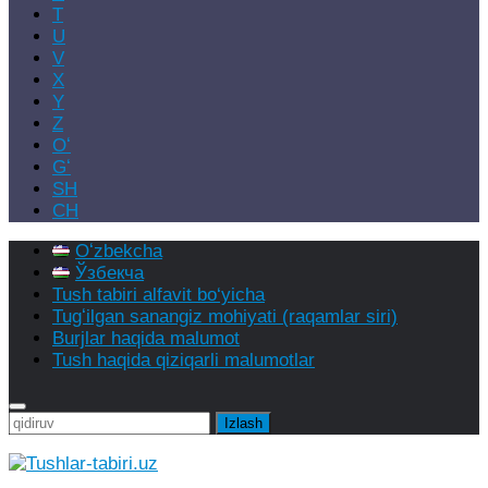
T
U
V
X
Y
Z
Oʻ
Gʻ
SH
CH
Oʻzbekcha
Ўзбекча
Tush tabiri alfavit bo‘yicha
Tugʻilgan sanangiz mohiyati (raqamlar siri)
Burjlar haqida malumot
Tush haqida qiziqarli malumotlar
Qidirshish: