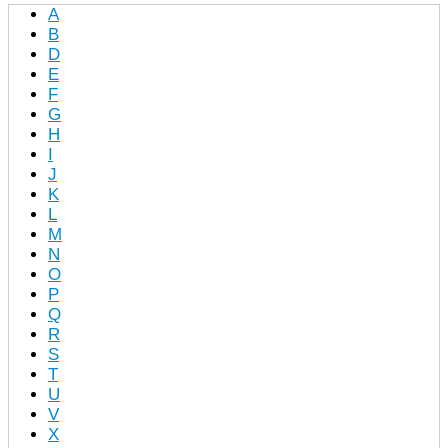
A
B
D
E
F
G
H
I
J
K
L
M
N
O
P
Q
R
S
T
U
V
X