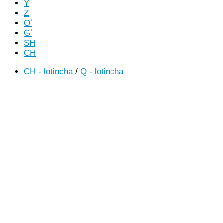
Y
Z
Oʻ
Gʻ
SH
CH
CH - lotincha
/
Q - lotincha