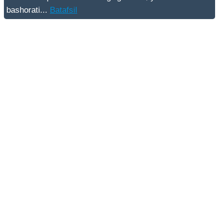
bashorati...
Batafsil