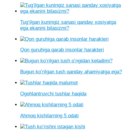
Tug‘ilgan kuningiz sanasi qanday xosiyatga
ega ekanini bilasizmi?
Qon guruhiga qarab insonlar harakteri
Bugun koʻrilgan tush qanday ahamiyatga ega?
Ogohlantruvchi tushlar haqida
Ahmoq kishilarning 5 odati