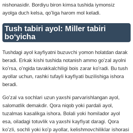
nishonasidir. Bordiyu biron kimsa tushida iymonsiz
ayolga duch kelsa, qoʻliga harom mol keladi.
Tush tabiri ayol: Miller tabiri
bo‘yicha
Tushdagi ayol kayfiyatni buzuvchi yomon holatdan darak
beradi. Erkak kishi tushida notanish ammo goʻzal ayolni
koʻrsa, oʻngida tavakkalchiligi bois zarar koʻradi. Bu tush
ayollar uchun, rashki tufayli kayfiyati buzilishiga ishora
beradi.
Goʻzal va sochlari uzun yaxshi parvarishlangan ayol,
salomatlik demakdir. Qora niqob yoki pardali ayol,
tuzalmas kasalikga ishora. Bolali yoki homilador ayol
esa, oiladagi totuvlik va yaxshi kayfiyat daragi. Qora
koʻzli, sochli yoki koʻp ayollar, kelishmovchiliklar ishorasi