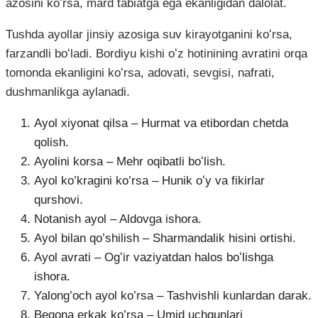
azosini koʻrsa, mard tabiatga ega ekanligidan dalolat.
Tushda ayollar jinsiy azosiga suv kirayotganini koʻrsa,
farzandli boʻladi. Bordiyu kishi oʻz hotinining avratini orqa
tomonda ekanligini koʻrsa, adovati, sevgisi, nafrati,
dushmanlikga aylanadi.
Ayol xiyonat qilsa – Hurmat va etibordan chetda
qolish.
Ayolini korsa – Mehr oqibatli boʻlish.
Ayol ko’kragini ko’rsa – Hunik oʻy va fikirlar
qurshovi.
Notanish ayol – Aldovga ishora.
Ayol bilan qo’shilish – Sharmandalik hisini ortishi.
Ayol avrati – Ogʻir vaziyatdan halos boʻlishga
ishora.
Yalong’och ayol ko’rsa – Tashvishli kunlardan darak.
Begona erkak ko’rsa – Umid uchqunlari