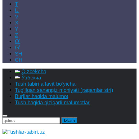
T
U
V
X
Y
Z
Oʻ
Gʻ
SH
CH
Oʻzbekcha
Ўзбекча
Tush tabiri alfavit bo‘yicha
Tugʻilgan sanangiz mohiyati (raqamlar siri)
Burjlar haqida malumot
Tush haqida qiziqarli malumotlar
Qidirshish: