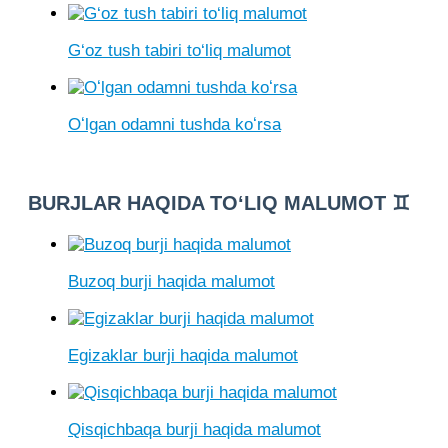
G‘oz tush tabiri to‘liq malumot
Oʻlgan odamni tushda koʻrsa
BURJLAR HAQIDA TO‘LIQ MALUMOT ♊
Buzoq burji haqida malumot
Egizaklar burji haqida malumot
Qisqichbaqa burji haqida malumot