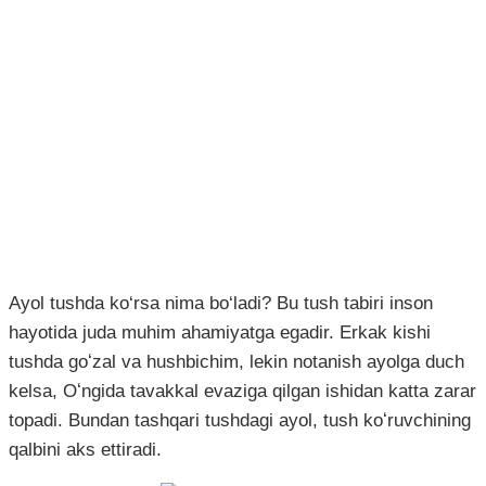
Ayol tushda ko‘rsa nima bo‘ladi? Bu tush tabiri inson
hayotida juda muhim ahamiyatga egadir. Erkak kishi
tushda goʻzal va hushbichim, lekin notanish ayolga duch
kelsa, Oʻngida tavakkal evaziga qilgan ishidan katta zarar
topadi. Bundan tashqari tushdagi ayol, tush koʻruvchining
qalbini aks ettiradi.