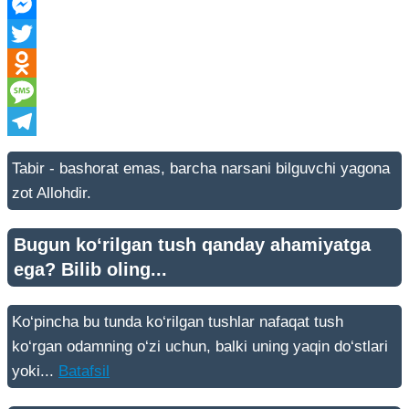
VK
Messenger
Twitter
Odnoklassniki
Message
Telegram
Tabir - bashorat emas, barcha narsani bilguvchi yagona
zot Allohdir.
Bugun ko‘rilgan tush qanday ahamiyatga
ega? Bilib oling...
Ko‘pincha bu tunda ko‘rilgan tushlar nafaqat tush
ko‘rgan odamning o‘zi uchun, balki uning yaqin do‘stlari
yoki...
Batafsil