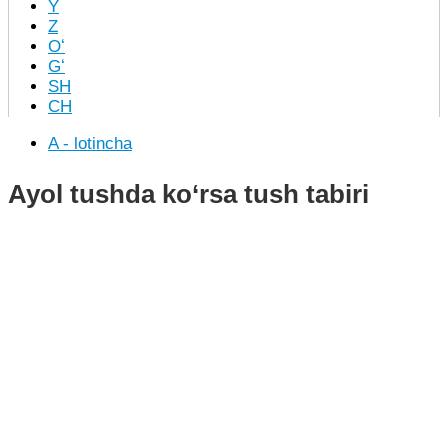
Y
Z
Oʻ
Gʻ
SH
CH
A - lotincha
Ayol tushda ko‘rsa tush tabiri