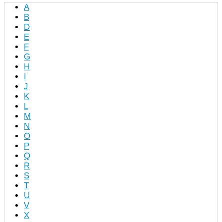
A
B
D
E
F
G
H
I
J
K
L
M
N
O
P
Q
R
S
T
U
V
X