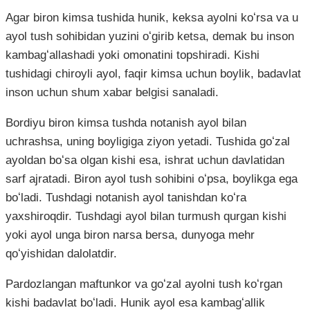
Agar biron kimsa tushida hunik, keksa ayolni koʻrsa va u
ayol tush sohibidan yuzini oʻgirib ketsa, demak bu inson
kambagʻallashadi yoki omonatini topshiradi. Kishi
tushidagi chiroyli ayol, faqir kimsa uchun boylik, badavlat
inson uchun shum xabar belgisi sanaladi.
Bordiyu biron kimsa tushda notanish ayol bilan
uchrashsa, uning boyligiga ziyon yetadi. Tushida goʻzal
ayoldan boʻsa olgan kishi esa, ishrat uchun davlatidan
sarf ajratadi. Biron ayol tush sohibini oʻpsa, boylikga ega
boʻladi. Tushdagi notanish ayol tanishdan koʻra
yaxshiroqdir. Tushdagi ayol bilan turmush qurgan kishi
yoki ayol unga biron narsa bersa, dunyoga mehr
qoʻyishidan dalolatdir.
Pardozlangan maftunkor va goʻzal ayolni tush koʻrgan
kishi badavlat boʻladi. Hunik ayol esa kambagʻallik