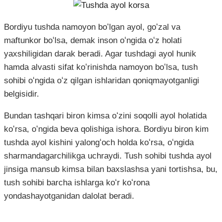
Bordiyu tushda namoyon boʻlgan ayol, goʻzal va
maftunkor boʻlsa, demak inson oʻngida oʻz holati
yaxshiligidan darak beradi. Agar tushdagi ayol hunik
hamda alvasti sifat koʻrinishda namoyon boʻlsa, tush
sohibi oʻngida oʻz qilgan ishlaridan qoniqmayotganligi
belgisidir.
Bundan tashqari biron kimsa oʻzini soqolli ayol holatida
koʻrsa, oʻngida beva qolishiga ishora. Bordiyu biron kim
tushda ayol kishini yalongʻoch holda koʻrsa, oʻngida
sharmandagarchilikga uchraydi. Tush sohibi tushda ayol
jinsiga mansub kimsa bilan baxslashsa yani tortishsa, bu,
tush sohibi barcha ishlarga koʻr koʻrona
yondashayotganidan dalolat beradi.