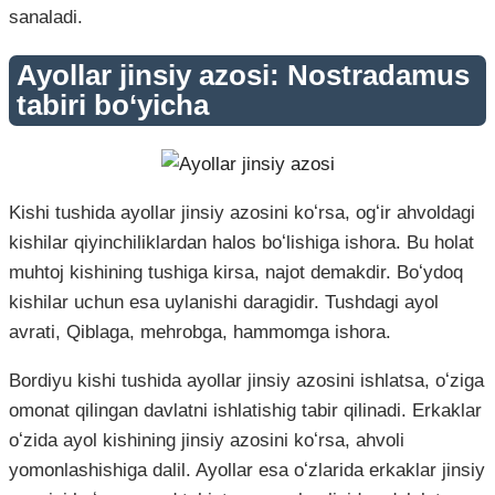
sanaladi.
Ayollar jinsiy azosi: Nostradamus
tabiri bo‘yicha
Kishi tushida ayollar jinsiy azosini koʻrsa, ogʻir ahvoldagi
kishilar qiyinchiliklardan halos boʻlishiga ishora. Bu holat
muhtoj kishining tushiga kirsa, najot demakdir. Boʻydoq
kishilar uchun esa uylanishi daragidir. Tushdagi ayol
avrati, Qiblaga, mehrobga, hammomga ishora.
Bordiyu kishi tushida ayollar jinsiy azosini ishlatsa, oʻziga
omonat qilingan davlatni ishlatishig tabir qilinadi. Erkaklar
oʻzida ayol kishining jinsiy azosini koʻrsa, ahvoli
yomonlashishiga dalil. Ayollar esa oʻzlarida erkaklar jinsiy