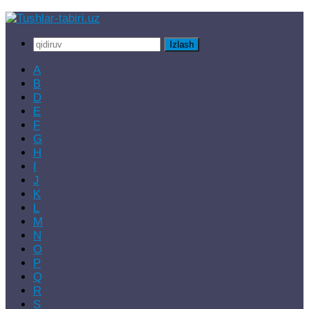
Skip
to
Qidirshish:
content
A
B
D
E
F
G
H
I
J
K
L
M
N
O
P
Q
R
S