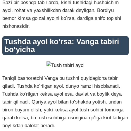
Bazi bir boshqa tabirlarda, kishi tushidagi hushbichim
ayol, rohat va yaxshilikdan darak deyilgan. Bordiyu
bemor kimsa goʻzal ayolni koʻrsa, dardiga shifo topishi
nishonasidir.
Tushda ayol ko‘rsa: Vanga tabiri
bo‘yicha
Taniqli bashoratchi Vanga bu tushni quyidagicha tabir
qiladi. Tushda koʻrilgan ayol, dunyo ramzi hisoblanadi.
Tushda ko‘rilgan keksa ayol esa, davlat va boylik deya
tabir qilinadi. Qariya ayol bilan toʻshakda yotish, undan
biron buyum olish, yoki keksa ayol tush sohibi tomonga
qarab kelsa, bu tush sohibiga osongina qoʻlga kiritiladigan
boylikdan dalolat beradi.