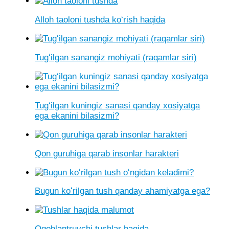
Alloh taoloni tushda koʻrish haqida
Tugʻilgan sanangiz mohiyati (raqamlar siri)
Tug‘ilgan kuningiz sanasi qanday xosiyatga
ega ekanini bilasizmi?
Qon guruhiga qarab insonlar harakteri
Bugun koʻrilgan tush qanday ahamiyatga ega?
Ogohlantruvchi tushlar haqida