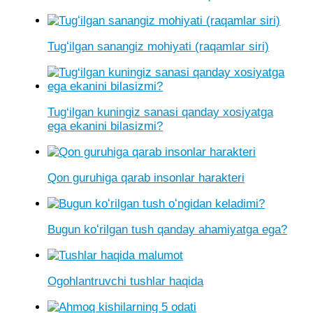
Tugʻilgan sanangiz mohiyati (raqamlar siri)
Tug‘ilgan kuningiz sanasi qanday xosiyatga
ega ekanini bilasizmi?
Qon guruhiga qarab insonlar harakteri
Bugun koʻrilgan tush qanday ahamiyatga ega?
Ogohlantruvchi tushlar haqida