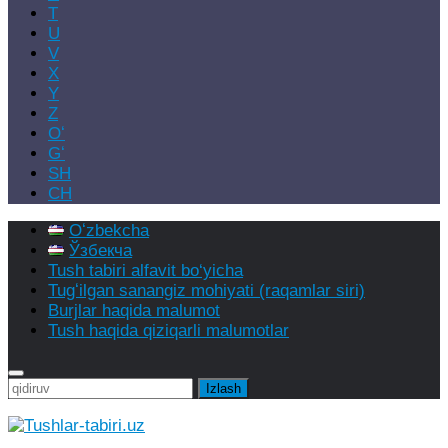
T
U
V
X
Y
Z
Oʻ
Gʻ
SH
CH
Oʻzbekcha
Ўзбекча
Tush tabiri alfavit bo‘yicha
Tugʻilgan sanangiz mohiyati (raqamlar siri)
Burjlar haqida malumot
Tush haqida qiziqarli malumotlar
Qidirshish: