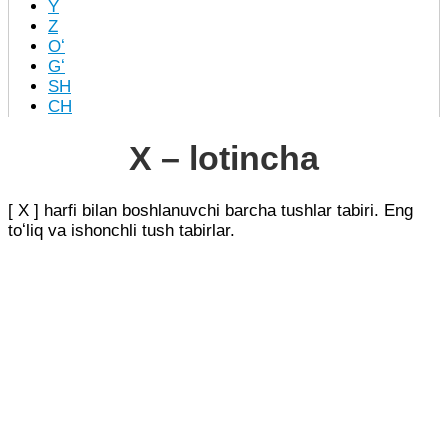
Y
Z
Oʻ
Gʻ
SH
CH
X – lotincha
[ X ] harfi bilan boshlanuvchi barcha tushlar tabiri. Eng
toʻliq va ishonchli tush tabirlar.