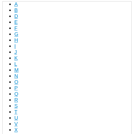
A
B
D
E
F
G
H
I
J
K
L
M
N
O
P
Q
R
S
T
U
V
X