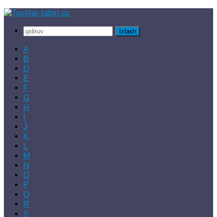
Skip
to
Qidirshish:
content
A
B
D
E
F
G
H
I
J
K
L
M
N
O
P
Q
R
S