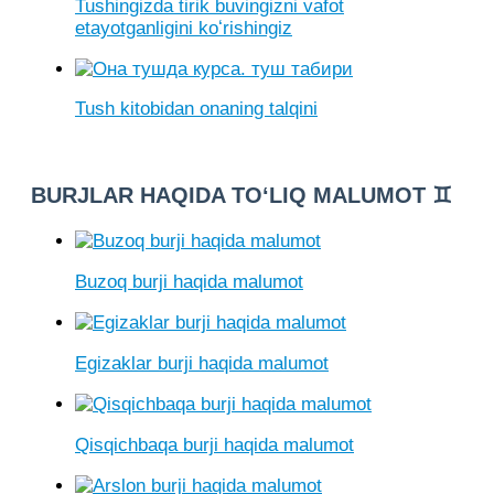
Tushingizda tirik buvingizni vafot
etayotganligini koʻrishingiz
Tush kitobidan onaning talqini
BURJLAR HAQIDA TO‘LIQ MALUMOT ♊
Buzoq burji haqida malumot
Egizaklar burji haqida malumot
Qisqichbaqa burji haqida malumot