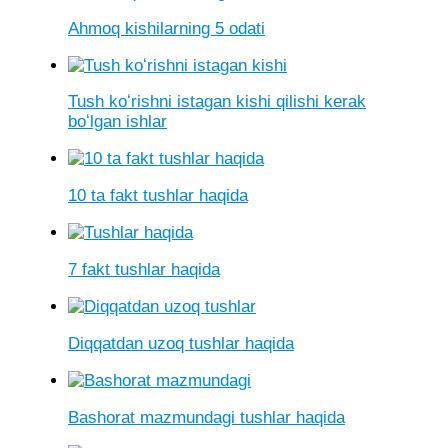
Ahmoq kishilarning 5 odati
Tush koʻrishni istagan kishi qilishi kerak
boʻlgan ishlar
10 ta fakt tushlar haqida
7 fakt tushlar haqida
Diqqatdan uzoq tushlar haqida
Bashorat mazmundagi tushlar haqida