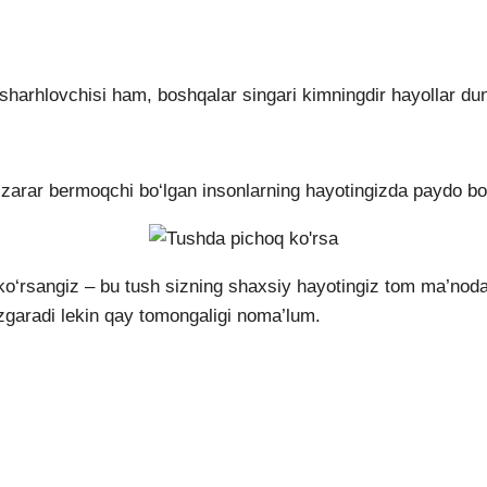
 sharhlovchisi ham, boshqalar singari kimningdir hayollar dun
rar bermoqchi bo‘lgan insonlarning hayotingizda paydo bo‘li
 ko‘rsangiz – bu tush sizning shaxsiy hayotingiz tom ma’noda
‘zgaradi lekin qay tomongaligi noma’lum.