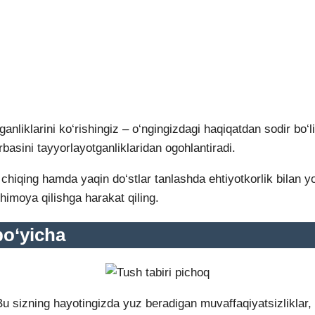
liklarini ko‘rishingiz – o‘ngingizdagi haqiqatdan sodir bo‘li
basini tayyorlayotganliklaridan ogohlantiradi.
ib chiqing hamda yaqin do‘stlar tanlashda ehtiyotkorlik bilan
himoya qilishga harakat qiling.
bo‘yicha
 sizning hayotingizda yuz beradigan muvaffaqiyatsizliklar, ya