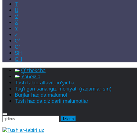
T
U
V
X
Y
Z
Oʻ
Gʻ
SH
CH
Oʻzbekcha
Ўзбекча
Tush tabiri alfavit bo‘yicha
Tugʻilgan sanangiz mohiyati (raqamlar siri)
Burjlar haqida malumot
Tush haqida qiziqarli malumotlar
Qidirshish: