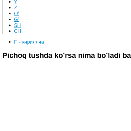
Y
Z
Oʻ
Gʻ
SH
CH
П - кириллча
Pichoq tushda ko’rsa nima bo’ladi ba