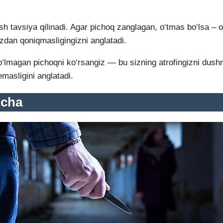
ish tavsiya qilinadi. Agar pichoq zanglagan, o‘tmas bo‘lsa – o
izdan qoniqmasligingizni anglatadi.
bo‘lmagan pichoqni ko‘rsangiz — bu sizning atrofingizni dushm
emasligini anglatadi.
icha