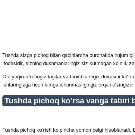
Tushda sizga pichoq bilan qabihlarcha burchakda hujum qilgan
ifodasidir, sizning dushmanlaringiz siz kutmagan xoinlik zar
O‘z yaqin-atrofingizdagilar va tanishlaringiz doirasini ko‘r
ishlaringizga hech kimga ishonmasligingiz orqali o‘zingizni 
Tushda pichoq ko’rsa vanga tabiri 
Tushda pichoq ko‘rish ko‘pincha yomon belgi hisoblanadi. Bu