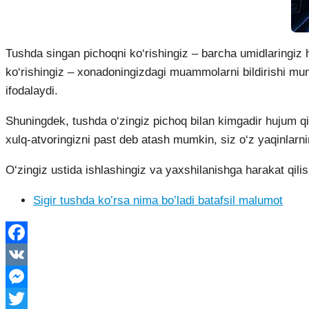
Tushda singan pichoqni ko‘rishingiz – barcha umidlaringiz h
ko‘rishingiz – xonadoningizdagi muammolarni bildirishi mu
ifodalaydi.
Shuningdek, tushda o‘zingiz pichoq bilan kimgadir hujum qilg
xulq-atvoringizni past deb atash mumkin, siz o‘z yaqinlar
O‘zingiz ustida ishlashingiz va yaxshilanishga harakat qilish
Sigir tushda ko’rsa nima bo’ladi batafsil malumot
Facebook
VK
Messenger