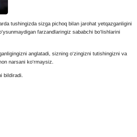
rda tushingizda sizga pichoq bilan jarohat yetqazganligini
ysunmaydigan farzandlaringiz sababchi bo‘lishlarini
nligingizni anglatadi, sizning o‘zingizni tutishingizni va
omon narsani ko‘rmaysiz.
 bildiradi.