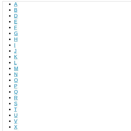
A
B
D
E
F
G
H
I
J
K
L
M
N
O
P
Q
R
S
T
U
V
X