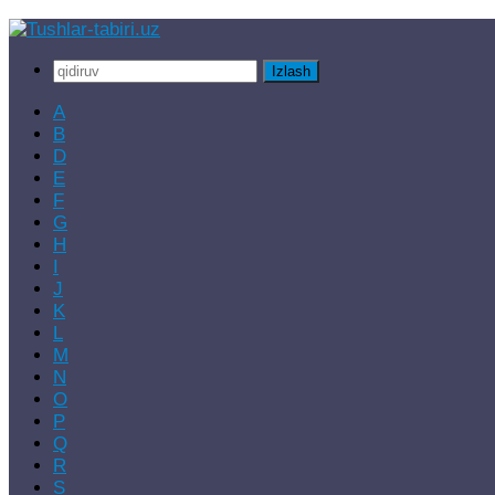
Skip
to
Qidirshish:
content
A
B
D
E
F
G
H
I
J
K
L
M
N
O
P
Q
R
S