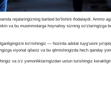
amda rejalaringizning barbod bo‘lishini ifodalaydi. Ammo aga
mkin va bu muommolarga hoynahoy sizning so‘zlaringizga bo‘
anligingizni ko‘rishingiz — hozirda adolat tuyg‘usini yo‘qotga
ningizga xiyonat qilasiz va bu qilmishingizda hech qanday y
ingiz va o‘z yomonliklaringizdan ustun turishingiz kerakligini