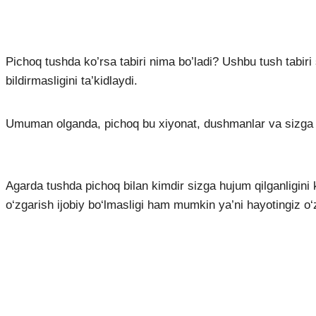
Pichoq tushda ko’rsa tabiri nima bo’ladi? Ushbu tush tabiri
bildirmasligini ta’kidlaydi.
Umuman olganda, pichoq bu xiyonat, dushmanlar va sizga za
Agarda tushda pichoq bilan kimdir sizga hujum qilganligini
o‘zgarish ijobiy bo‘lmasligi ham mumkin ya’ni hayotingiz o