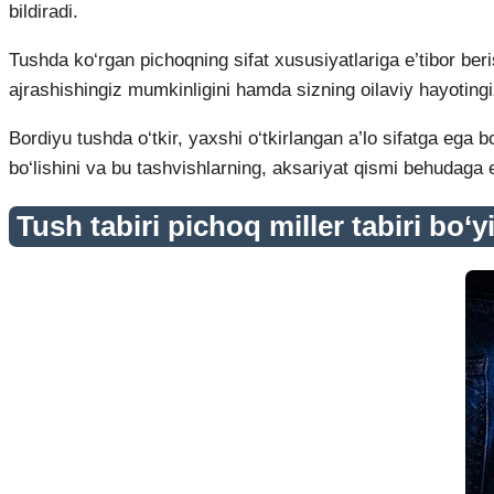
bildiradi.
Tushda ko‘rgan pichoqning sifat xususiyatlariga e’tibor ber
ajrashishingiz mumkinligini hamda sizning oilaviy hayoting
Bordiyu tushda o‘tkir, yaxshi o‘tkirlangan a’lo sifatga ega 
bo‘lishini va bu tashvishlarning, aksariyat qismi behudaga 
Tush tabiri pichoq miller tabiri bo‘y