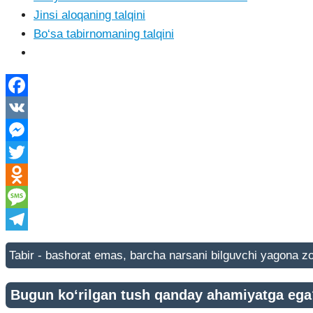
Jinsi aloqaning talqini
Bo‘sa tabirnomaning talqini
Facebook
VK
Messenger
Twitter
Odnoklassniki
Message
Telegram
Tabir - bashorat emas, barcha narsani bilguvchi yagona zot
Bugun ko‘rilgan tush qanday ahamiyatga ega? 