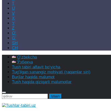
T
U
V
X
Y
Z
Oʻ
Gʻ
SH
CH
Oʻzbekcha
Ўзбекча
Tush tabiri alfavit bo‘yicha
Tugʻilgan sanangiz mohiyati (raqamlar siri)
Burjlar haqida malumot
Tush haqida qiziqarli malumotlar
Qidirshish: