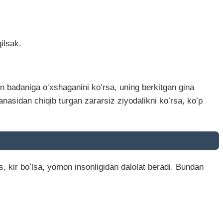
ilsak.
on badaniga oʻxshaganini koʻrsa, uning berkitgan gina
anasidan chiqib turgan zararsiz ziyodalikni koʻrsa, koʻp
s, kir boʻlsa, yomon insonligidan dalolat beradi. Bundan