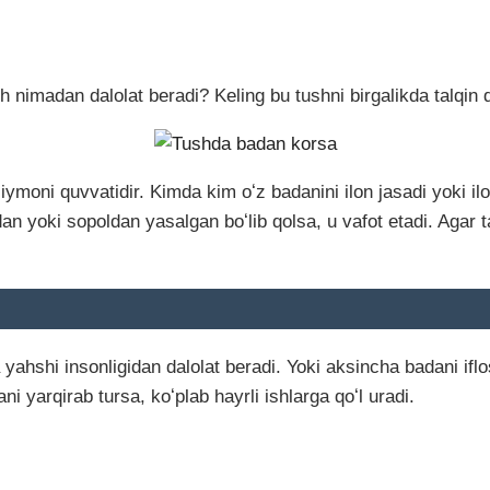
 nimadan dalolat beradi? Keling bu tushni birgalikda talqin q
ymoni quvvatidir. Kimda kim oʻz badanini ilon jasadi yoki il
an yoki sopoldan yasalgan boʻlib qolsa, u vafot etadi. Agar t
yahshi insonligidan dalolat beradi. Yoki aksincha badani iflo
ni yarqirab tursa, koʻplab hayrli ishlarga qoʻl uradi.