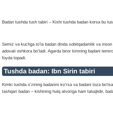
Badan tushda tush tabiri – Kishi tushda badan korsa bu tush
Semiz va kuchga toʻla badan dinda sobitqadamlik va inson i
adovati oshkora boʻladi. Agarda biror kimning badani temird
foyda topadi.
Tushda badan: Ibn Sirin tabiri
Kimki tushda oʻzining badanini koʻrsa va badani toza boʻlsa 
tashqari badan – kishining hulq atvoriga ham taluqlidir, bada