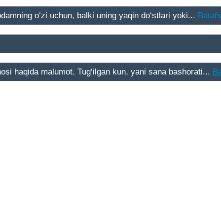
damning o‘zi uchun, balki uning yaqin do‘stlari yoki...
Batafs
osi haqida malumot. Tug‘ilgan kun, yani sana bashorati...
Ba