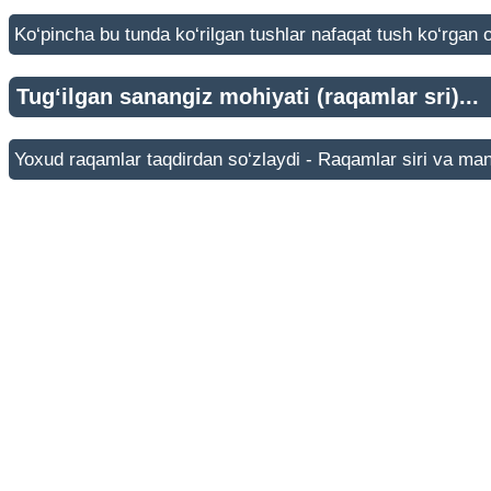
Ko‘pincha bu tunda ko‘rilgan tushlar nafaqat tush ko‘rgan o
Tug‘ilgan sanangiz mohiyati (raqamlar sri)...
Yoxud raqamlar taqdirdan so‘zlaydi - Raqamlar siri va man