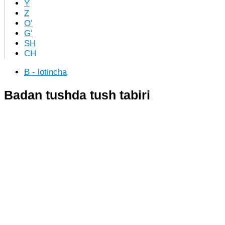
Y
Z
Oʻ
Gʻ
SH
CH
B - lotincha
Badan tushda tush tabiri