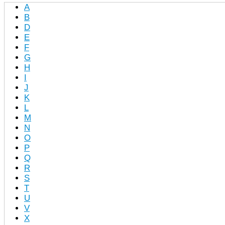
A
B
D
E
F
G
H
I
J
K
L
M
N
O
P
Q
R
S
T
U
V
X