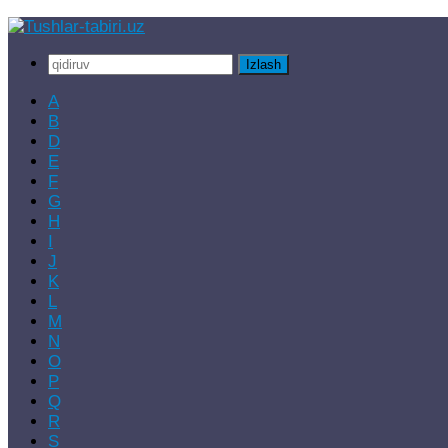
Skip
to
Qidirshish:
content
A
B
D
E
F
G
H
I
J
K
L
M
N
O
P
Q
R
S