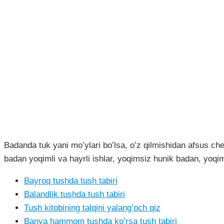
Badanda tuk yani moʻylari boʻlsa, oʻz qilmishidan afsus che
badan yoqimli va hayrli ishlar, yoqimsiz hunik badan, yoqim
Bayroq tushda tush tabiri
Balandlik tushda tush tabiri
Tush kitobining talqini yalang’och qiz
Banya hammom tushda ko’rsa tush tabiri