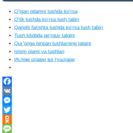
Oʻlgan odamni tushda koʻrsa
O’lik tushda ko‘rsa tush tabiri
Qanotli farishta tushda ko’rsa tush tabiri
Tush kitobda qo’rquv talqini
Qur’onga binoan tushlarning talqini
Islom olami va tushlari
Ислом олами ва тушлари
Facebook
VK
Messenger
Twitter
Odnoklassniki