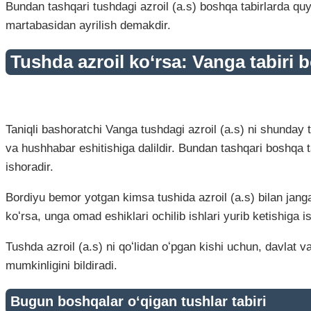
Bundan tashqari tushdagi azroil (a.s) boshqa tabirlarda quy
martabasidan ayrilish demakdir.
Tushda azroil ko‘rsa: Vanga tabiri 
Taniqli bashoratchi Vanga tushdagi azroil (a.s) ni shunday ta
va hushhabar eshitishiga dalildir. Bundan tashqari boshqa ta
ishoradir.
Bordiyu bemor yotgan kimsa tushida azroil (a.s) bilan janga 
koʻrsa, unga omad eshiklari ochilib ishlari yurib ketishiga i
Tushda azroil (a.s) ni qoʻlidan oʻpgan kishi uchun, davlat va
mumkinligini bildiradi.
Bugun boshqalar o‘qigan tushlar tabiri