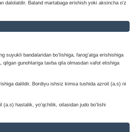
an dalolatdir. Baland martabaga erishish yoki aksincha o‘z
ing suyukli bandalaridan boʻlishiga, farogʻatga erishishiga
a, qilgan gunohlariga tavba qila olmasdan vafot etishiga
higa dalildir. Bordiyu ishsiz kimsa tushida azroil (a.s) ni
(a.s) hastalik, yoʻqchilik, oilasidan judo boʻlishi