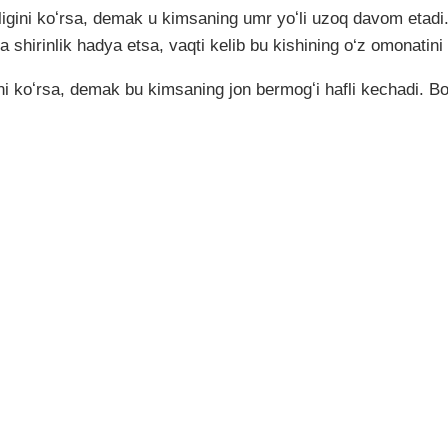
nligini koʻrsa, demak u kimsaning umr yoʻli uzoq davom etadi
a shirinlik hadya etsa, vaqti kelib bu kishining o‘z omonatini
ini koʻrsa, demak bu kimsaning jon bermogʻi hafli kechadi. B