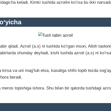
idagicha keladi. Kimki tushida azroilni koʻrsa bu ikki narsad
bo‘yicha
bir qiladi. Azroil (a.s) ni tushida koʻrgan inson, Alloh taolon
birlarda shunday deyiladi, kishi tushda azroil (a.s) ni koʻrs
kirsa va uni magʻlub etsa, kasaliga shifo topib tezda sogʻayis
shora beradi.
 meros topishiga ishora. Shu bilan bir qatorda tushdagi azroil 