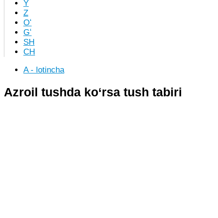
Y
Z
Oʻ
Gʻ
SH
CH
A - lotincha
Azroil tushda ko‘rsa tush tabiri