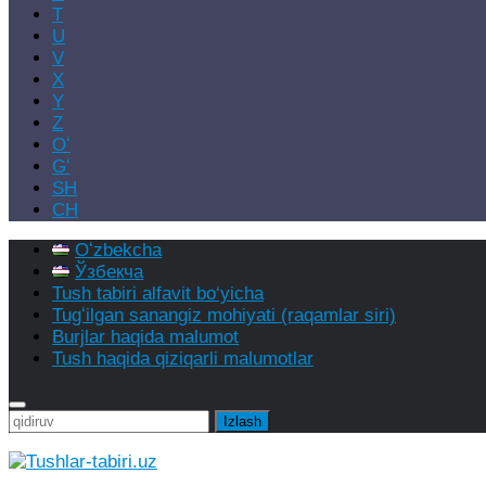
T
U
V
X
Y
Z
Oʻ
Gʻ
SH
CH
Oʻzbekcha
Ўзбекча
Tush tabiri alfavit bo‘yicha
Tugʻilgan sanangiz mohiyati (raqamlar siri)
Burjlar haqida malumot
Tush haqida qiziqarli malumotlar
Qidirshish: