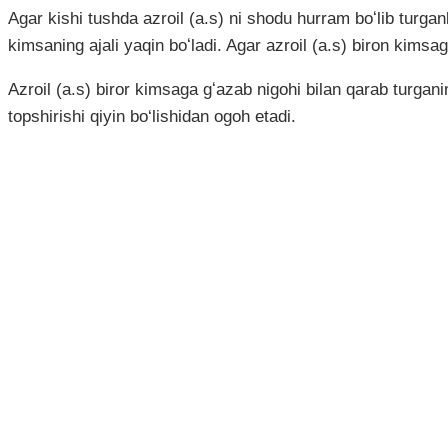
Agar kishi tushda azroil (a.s) ni shodu hurram boʻlib turga
kimsaning ajali yaqin boʻladi. Agar azroil (a.s) biron kimsag
Azroil (a.s) biror kimsaga gʻazab nigohi bilan qarab turgan
topshirishi qiyin bo‘lishidan ogoh etadi.