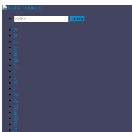
Skip
to
Qidirshish:
content
A
B
D
E
F
G
H
I
J
K
L
M
N
O
P
Q
R
S