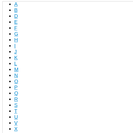
A
B
D
E
F
G
H
I
J
K
L
M
N
O
P
Q
R
S
T
U
V
X