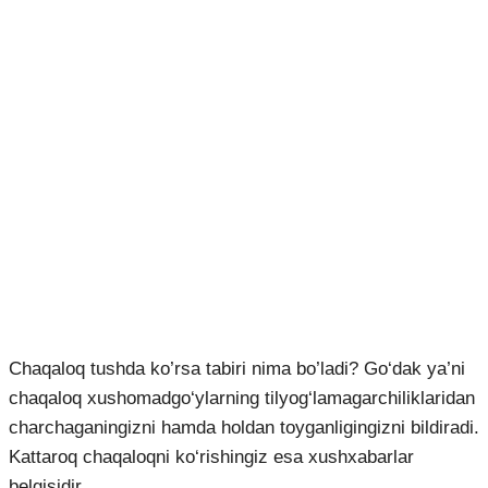
Chaqaloq tushda ko’rsa tabiri nima bo’ladi? Go‘dak ya’ni
chaqaloq xushomadgo‘ylarning tilyog‘lamagarchiliklaridan
charchaganingizni hamda holdan toyganligingizni bildiradi.
Kattaroq chaqaloqni ko‘rishingiz esa xushxabarlar
belgisidir.