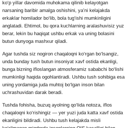
ko‘p yillar davomida muhokama qilinib kelayotgan
narsaning baribir amalga oshishini, ya’ni kelajakda
erkaklar homilador bo‘lib, bola tug‘ishi mumkinligini
anglatadi. Ehtimol, bu qora kuchlarning aralashuvisiz yuz
berar, lekin bu haqiqat ushbu erkak va uning bolasini
butun dunyoga mashxur qiladi.
Agar tushda siz nogiron chaqaloqni ko‘rgan bo‘lsangiz,
unda bunday tush butun insoniyat xavf ostida ekanligi,
bunga bizning ifloslangan atmosferamiz sababchi bo‘lishi
mumkinligi haqida ogohlantiradi. Ushbu tush sohibiga esa
uning yordamiga juda muhtoj bo‘lgan inson bilan
uchrashuvidan darak beradi.
Tushda fohisha, buzuq ayolning qo‘lida notoza, iflos
chaqaloqni ko‘rishingiz — yer yuzi juda katta xavf ostida
ekanligini bildiradi. Ushbu tush kelajakda misli