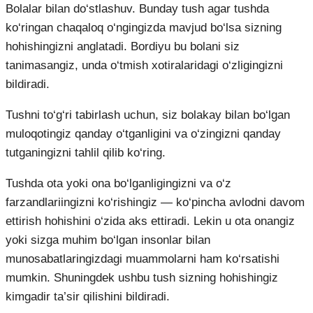
Bolalar bilan do‘stlashuv. Bunday tush agar tushda
ko‘ringan chaqaloq o‘ngingizda mavjud bo‘lsa sizning
hohishingizni anglatadi. Bordiyu bu bolani siz
tanimasangiz, unda o‘tmish xotiralaridagi o‘zligingizni
bildiradi.
Tushni to‘g‘ri tabirlash uchun, siz bolakay bilan bo‘lgan
muloqotingiz qanday o‘tganligini va o‘zingizni qanday
tutganingizni tahlil qilib ko‘ring.
Tushda ota yoki ona bo‘lganligingizni va o‘z
farzandlariingizni ko‘rishingiz — ko‘pincha avlodni davom
ettirish hohishini o‘zida aks ettiradi. Lekin u ota onangiz
yoki sizga muhim bo‘lgan insonlar bilan
munosabatlaringizdagi muammolarni ham ko‘rsatishi
mumkin. Shuningdek ushbu tush sizning hohishingiz
kimgadir ta’sir qilishini bildiradi.