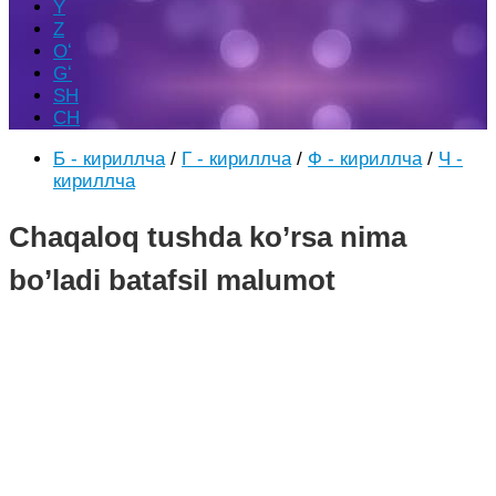
Y
Z
Oʻ
Gʻ
SH
CH
Б - кириллча
/
Г - кириллча
/
Ф - кириллча
/
Ч -
кириллча
Chaqaloq tushda ko’rsa nima
bo’ladi batafsil malumot