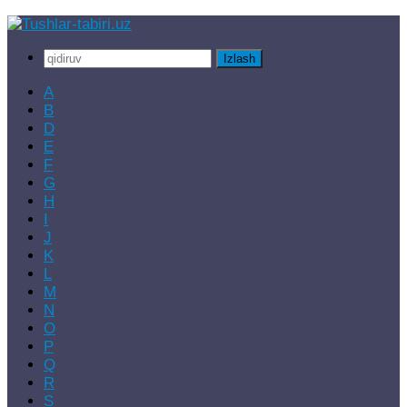
Skip
to
Qidirshish:
content
A
B
D
E
F
G
H
I
J
K
L
M
N
O
P
Q
R
S