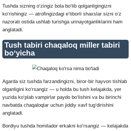
Tushda sizning o‘zingiz bola bo‘lib qolganligingizni
ko‘rishingiz — atrofingizdagi e’tiborli shaxslar sizni o‘z
nazorati ostida ushlab turishga urinayotganliklarini ham
anglatadi.
Tush tabiri chaqaloq miller tabiri
bo‘yicha
Agarda siz tushda farzandingizni, biror-bir hayvon tishlab
olganligini ko‘rsangiz — u holda bu tush kelajakda, yer
yuzida ko‘plab vampirlar paydo bo‘lishini va bu birinchi
navbatda chaqaloqlar uchun jiddiy xavf tug‘dirishini
anglatadi.
Bordiyu tushda homilador erkakni ko‘rsangiz — kelajakda