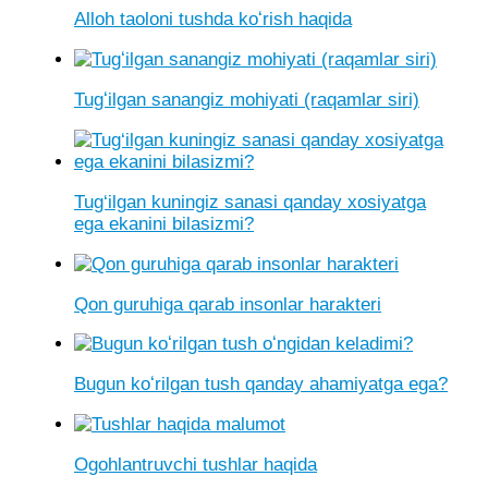
Alloh taoloni tushda koʻrish haqida
Tugʻilgan sanangiz mohiyati (raqamlar siri)
Tug‘ilgan kuningiz sanasi qanday xosiyatga
ega ekanini bilasizmi?
Qon guruhiga qarab insonlar harakteri
Bugun koʻrilgan tush qanday ahamiyatga ega?
Ogohlantruvchi tushlar haqida