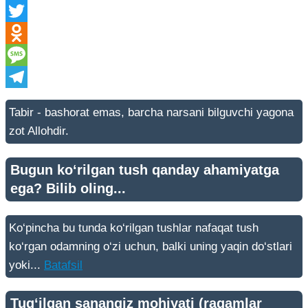
Messenger
Twitter
Odnoklassniki
Message
Telegram
Tabir - bashorat emas, barcha narsani bilguvchi yagona
zot Allohdir.
Bugun ko‘rilgan tush qanday ahamiyatga
ega? Bilib oling...
Ko‘pincha bu tunda ko‘rilgan tushlar nafaqat tush
ko‘rgan odamning o‘zi uchun, balki uning yaqin do‘stlari
yoki...
Batafsil
Tug‘ilgan sanangiz mohiyati (raqamlar