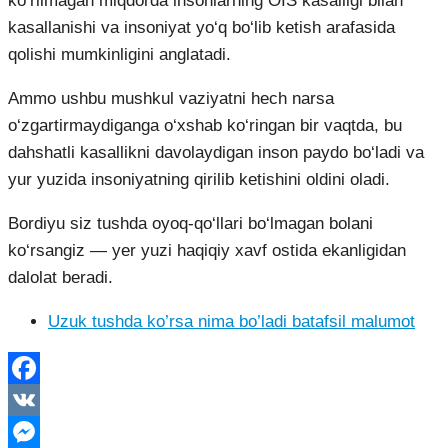
ko‘rilmagan miqdorda insonlarning OIS kasalligi bilan
kasallanishi va insoniyat yo‘q bo‘lib ketish arafasida
qolishi mumkinligini anglatadi.
Ammo ushbu mushkul vaziyatni hech narsa
o‘zgartirmaydiganga o‘xshab ko‘ringan bir vaqtda, bu
dahshatli kasallikni davolaydigan inson paydo bo‘ladi va
yur yuzida insoniyatning qirilib ketishini oldini oladi.
Bordiyu siz tushda oyoq-qo‘llari bo‘lmagan bolani
ko‘rsangiz — yer yuzi haqiqiy xavf ostida ekanligidan
dalolat beradi.
Uzuk tushda ko’rsa nima bo’ladi batafsil malumot
Facebook
VK