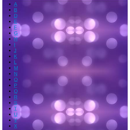
A
B
D
E
F
G
H
I
J
K
L
M
N
O
P
Q
R
S
T
U
V
X