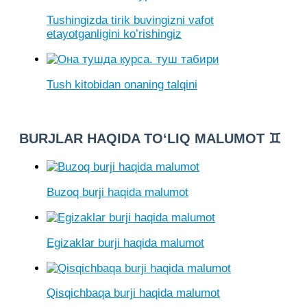
Tushingizda tirik buvingizni vafot
etayotganligini koʻrishingiz
Tush kitobidan onaning talqini
BURJLAR HAQIDA TO‘LIQ MALUMOT ♊
Buzoq burji haqida malumot
Egizaklar burji haqida malumot
Qisqichbaqa burji haqida malumot