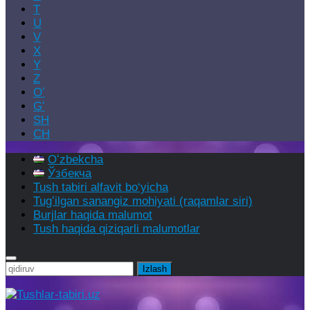
T
U
V
X
Y
Z
Oʻ
Gʻ
SH
CH
Oʻzbekcha
Ўзбекча
Tush tabiri alfavit bo‘yicha
Tugʻilgan sanangiz mohiyati (raqamlar siri)
Burjlar haqida malumot
Tush haqida qiziqarli malumotlar
Qidirshish: