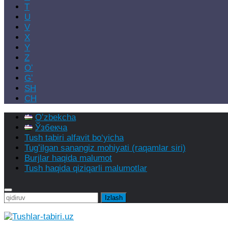
T
U
V
X
Y
Z
Oʻ
Gʻ
SH
CH
Oʻzbekcha
Ўзбекча
Tush tabiri alfavit bo‘yicha
Tugʻilgan sanangiz mohiyati (raqamlar siri)
Burjlar haqida malumot
Tush haqida qiziqarli malumotlar
Qidirshish: