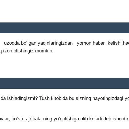
zoqda bo‘lgan yaqinlaringizdan yomon habar kelishi haqida o
iq izoh olishingiz mumkin.
ida ishladingizmi? Tush kitobida bu sizning hayotingizdagi 
lar, bo’sh tajribalarning yo’qolishiga olib keladi deb ishont