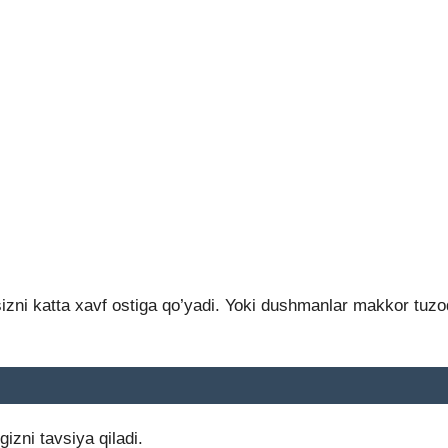
sizni katta xavf ostiga qo’yadi. Yoki dushmanlar makkor tuz
gizni tavsiya qiladi.