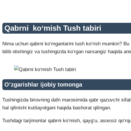
Qabrni ko‘mish Tush tabiri
Nima uchun qabrni ko’mganlarini tush ko‘rish mumkin? Bu u
bilib olishingiz va tushingizda ko’rgan narsangiz haqida an
O’zgarishlar ijobiy tomonga
Tushingizda birovning dafn marosimida qabr qazuvchi sifat
hal qilinishi kutilayotgani haqida bashorat qilingan.
Tushdagi tarjimonlar qabrni ko’mish, qayg‘u, asossiz qo’rquv