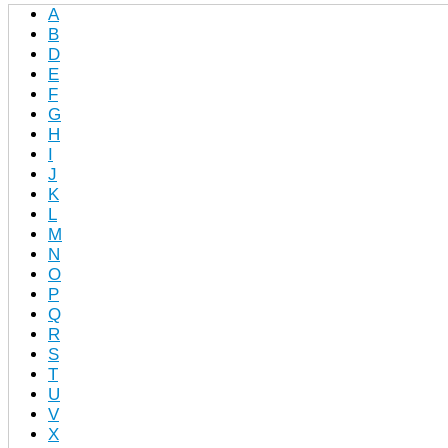
A
B
D
E
F
G
H
I
J
K
L
M
N
O
P
Q
R
S
T
U
V
X