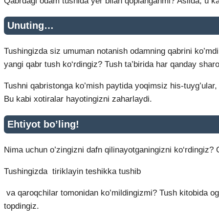
Qabrdagi odam tushida yer bilan qoplanganmi? Aslida, u kat
Unuting
…
Tushingizda siz umuman notanish odamning qabrini ko’mdingi
yangi qabr tush ko‘rdingiz? Tush ta’birida har qanday sharoi
Tushni qabristonga ko’mish paytida yoqimsiz his-tuyg’ular, 
Bu kabi xotiralar hayotingizni zaharlaydi.
Ehtiyot bo’ling!
Nima uchun o’zingizni dafn qilinayotganingizni ko‘rdingiz
Tushingizda tiriklayin teshikka tushib
va qaroqchilar tomonidan ko’mildingizmi? Tush kitobida ogohl
topdingiz.