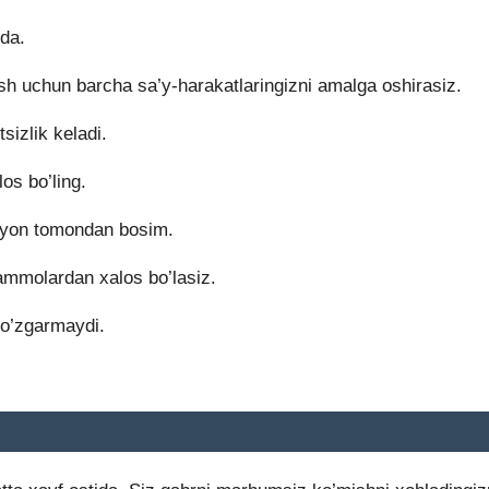
da.
 uchun barcha sa’y-harakatlaringizni amalga oshirasiz.
izlik keladi.
s bo’ling.
yon tomondan bosim.
molardan xalos bo’lasiz.
o’zgarmaydi.