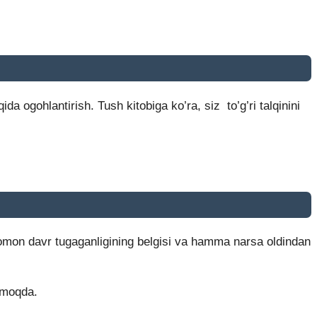
gohlantirish. Tush kitobiga ko’ra, siz to’g’ri talqinini
yomon davr tugaganligining belgisi va hamma narsa oldindan
irmoqda.