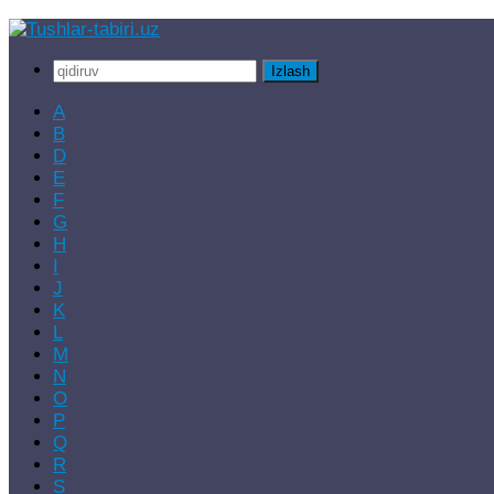
Skip
to
Qidirshish:
content
A
B
D
E
F
G
H
I
J
K
L
M
N
O
P
Q
R
S