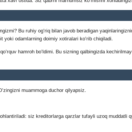
ta xavf ostida. Siz qabrni marhumsiz ko’mishni xohladingizmi
zmi? Bu ruhiy og’riq bilan javob beradigan yaqinlaringizning
t yoki odamlarning doimiy xotiralari ko’rib chiqiladi.
qo’rquv hamroh bo’ldimi. Bu sizning qalbingizda kechirilmayd
? O’zingizni muammoga duchor qilyapsiz.
antiriladi: siz kreditorlarga qarzlar tufayli uzoq muddatli q