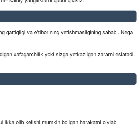
– salbiy yangiliklarni qabul qilasiz.
 qattiqligi va e’tiborining yetishmasligining sababi. Nega
igan xafagarchilik yoki sizga yetkazilgan zararni eslatadi.
ullikka olib kelishi mumkin bo’lgan harakatni o’ylab