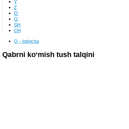
Y
Z
Oʻ
Gʻ
SH
CH
Q - lotincha
Qabrni ko‘mish tush talqini