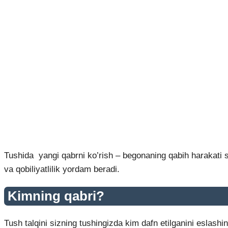
Tushida yangi qabrni ko’rish – begonaning qabih harakati 
va qobiliyatlilik yordam beradi.
Kimning qabri?
Tush talqini sizning tushingizda kim dafn etilganini eslashin