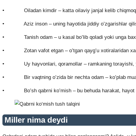
• Oiladan kimdir – katta oilaviy janjal kelib chiqmoq
• Aziz inson – uning hayotida jiddiy o’zgarishlar qilish
• Tanish odam – u kasal bo’lib qoladi yoki unga baxts
• Zotan vafot etgan – o’tgan qayg’u xotiralaridan xalo
• Uy hayvonlari, qoramollar – ramkaning torayishi, 
• Bir vaqtning o’zida bir nechta odam – ko’plab muam
• Bo’sh qabrni ko’mish – bu behuda harakat, hayot 
Miller nima deydi