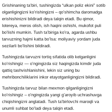
Grishinaning ta’biri, tushingizda “ulkan poliz ekini” sotib
olganligingizni ko’rishingizni – qo’shimcha daromadga
erishishinizni bildiradi deya talqin etadi. Bu qimor,
lotereya, meros olish, ish haqini oshishi, mukofot puli
bo’lishi mumkin. Tush ta’biriga ko’ra, agarda ushbu
tarvuzning hajmi katta bo’lsa: moliyaviy yordam juda
sezilarli bo’lishini bildiradi.
Tushingizda tarvuzni tortiq sifatida olib kelganligini
ko’rishingiz — o’ngingizda siz haqingizda kimdir juda
qattiq tashvishlanishini, lekin siz uning bu
mehribonchiliklarini inkor etayotganligingizni bildiradi.
Tushingizda tarvuz bilan mexmon qilganligingizni
ko’rishingiz – o’ngingizda yangi g’aroyib uchrashuvga
chiqishingizni anglatadi. Tush ta’birlovchi maroqli va
unumli suhbat bo’ladi deya talqin etadi.