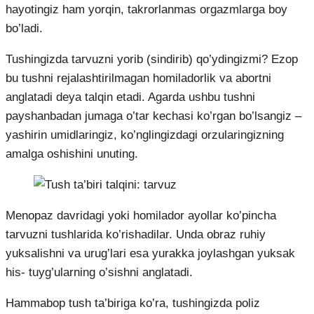
hayotingiz ham yorqin, takrorlanmas orgazmlarga boy
bo’ladi.
Tushingizda tarvuzni yorib (sindirib) qo’ydingizmi? Ezop
bu tushni rejalashtirilmagan homiladorlik va abortni
anglatadi deya talqin etadi. Agarda ushbu tushni
payshanbadan jumaga o’tar kechasi ko’rgan bo’lsangiz –
yashirin umidlaringiz, ko’nglingizdagi orzularingizning
amalga oshishini unuting.
Menopaz davridagi yoki homilador ayollar ko’pincha
tarvuzni tushlarida ko’rishadilar. Unda obraz ruhiy
yuksalishni va urug’lari esa yurakka joylashgan yuksak
his- tuyg’ularning o’sishni anglatadi.
Hammabop tush ta’biriga ko’ra, tushingizda poliz