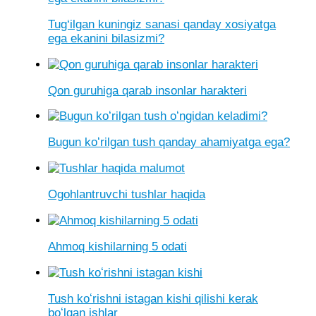
Tug‘ilgan kuningiz sanasi qanday xosiyatga
ega ekanini bilasizmi?
Qon guruhiga qarab insonlar harakteri
Bugun koʻrilgan tush qanday ahamiyatga ega?
Ogohlantruvchi tushlar haqida
Ahmoq kishilarning 5 odati
Tush koʻrishni istagan kishi qilishi kerak
boʻlgan ishlar