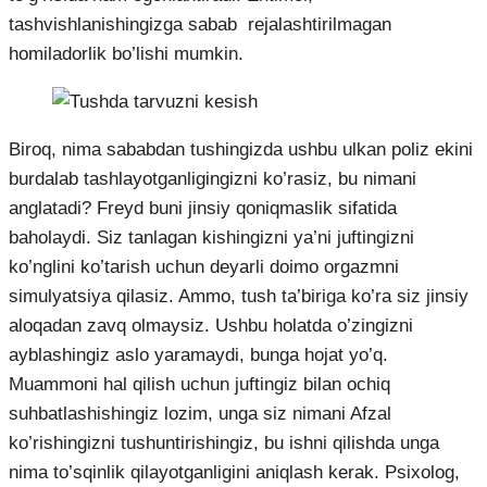
tashvishlanishingizga sabab rejalashtirilmagan
homiladorlik bo’lishi mumkin.
Biroq, nima sababdan tushingizda ushbu ulkan poliz ekini
burdalab tashlayotganligingizni ko’rasiz, bu nimani
anglatadi? Freyd buni jinsiy qoniqmaslik sifatida
baholaydi. Siz tanlagan kishingizni ya’ni juftingizni
ko’nglini ko’tarish uchun deyarli doimo orgazmni
simulyatsiya qilasiz. Ammo, tush ta’biriga ko’ra siz jinsiy
aloqadan zavq olmaysiz. Ushbu holatda o’zingizni
ayblashingiz aslo yaramaydi, bunga hojat yo’q.
Muammoni hal qilish uchun juftingiz bilan ochiq
suhbatlashishingiz lozim, unga siz nimani Afzal
ko’rishingizni tushuntirishingiz, bu ishni qilishda unga
nima to’sqinlik qilayotganligini aniqlash kerak. Psixolog,