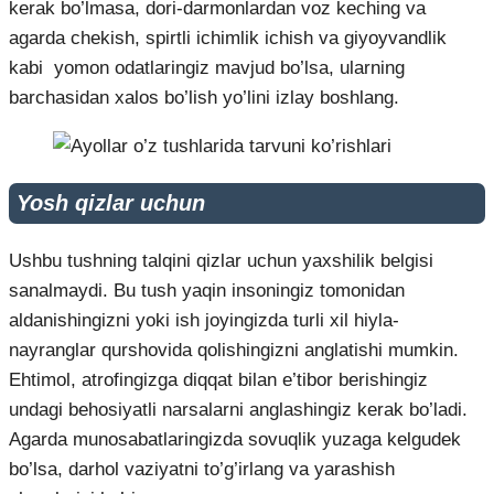
kerak bo’lmasa, dori-darmonlardan voz keching va
agarda chekish, spirtli ichimlik ichish va giyoyvandlik
kabi yomon odatlaringiz mavjud bo’lsa, ularning
barchasidan xalos bo’lish yo’lini izlay boshlang.
Yosh qizlar uchun
Ushbu tushning talqini qizlar uchun yaxshilik belgisi
sanalmaydi. Bu tush yaqin insoningiz tomonidan
aldanishingizni yoki ish joyingizda turli xil hiyla-
nayranglar qurshovida qolishingizni anglatishi mumkin.
Ehtimol, atrofingizga diqqat bilan e’tibor berishingiz
undagi behosiyatli narsalarni anglashingiz kerak bo’ladi.
Agarda munosabatlaringizda sovuqlik yuzaga kelgudek
bo’lsa, darhol vaziyatni to’g’irlang va yarashish