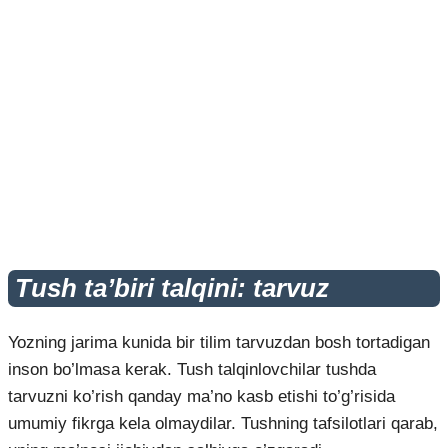
Tush ta’biri talqini: tarvuz
Yozning jarima kunida bir tilim tarvuzdan bosh tortadigan
inson bo’lmasa kerak. Tush talqinlovchilar tushda
tarvuzni ko’rish qanday ma’no kasb etishi to’g’risida
umumiy fikrga kela olmaydilar. Tushning tafsilotlari qarab,