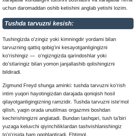
uchun daromaddan oshib ketishini anglab yetishi lozim.
Tushda tarvuzni kesish:
Tushingizda o’zingiz yoki kimningdir yordami bilan
tarvuzning qattiq qobig’ini kesayotganligingizni
ko’rishingiz — o’ngizngizda qarindoshlar yoki
do’stlaringiz bilan yomon janjallashib qolishingizni
bildiradi.
Zigmund Freyd shunga aminki: tushda tarvuzni ko’rish
intim yuqori hayotingizdan darajada qoniqish hosil
qilayotganligingizning ramzidir. Tushda tarvuzni iste’mol
qilish, yaqin orada unutilmas orgazmni boshdan
kechirishingizni anglatadi. Bundan tashqari, tush ta’biri
yuzaga keluvchi qiyinchiliklardan tashvishlanishingiz
to’g’risida ham ogohlantiradi. Ehtimol,