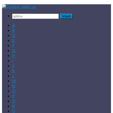
Skip
to
Qidirshish:
content
A
B
D
E
F
G
H
I
J
K
L
M
N
O
P
Q
R
S