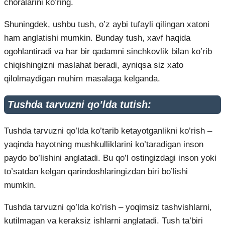
choralarini ko’ring.
Shuningdek, ushbu tush, o’z aybi tufayli qilingan xatoni
ham anglatishi mumkin. Bunday tush, xavf haqida
ogohlantiradi va har bir qadamni sinchkovlik bilan ko’rib
chiqishingizni maslahat beradi, ayniqsa siz xato
qilolmaydigan muhim masalaga kelganda.
Tushda tarvuzni qo’lda tutish:
Tushda tarvuzni qo’lda ko’tarib ketayotganlikni ko’rish –
yaqinda hayotning mushkulliklarini ko’taradigan inson
paydo bo’lishini anglatadi. Bu qo’l ostingizdagi inson yoki
to’satdan kelgan qarindoshlaringizdan biri bo’lishi
mumkin.
Tushda tarvuzni qo’lda ko’rish – yoqimsiz tashvishlarni,
kutilmagan va keraksiz ishlarni anglatadi. Tush ta’biri