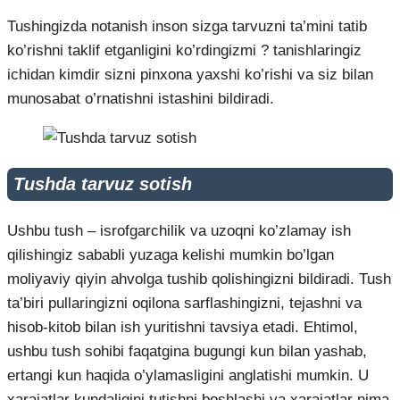
Tushingizda notanish inson sizga tarvuzni ta’mini tatib
ko’rishni taklif etganligini ko’rdingizmi ? tanishlaringiz
ichidan kimdir sizni pinxona yaxshi ko’rishi va siz bilan
munosabat o’rnatishni istashini bildiradi.
Tushda tarvuz sotish
Ushbu tush – isrofgarchilik va uzoqni ko’zlamay ish
qilishingiz sababli yuzaga kelishi mumkin bo’lgan
moliyaviy qiyin ahvolga tushib qolishingizni bildiradi. Tush
ta’biri pullaringizni oqilona sarflashingizni, tejashni va
hisob-kitob bilan ish yuritishni tavsiya etadi. Ehtimol,
ushbu tush sohibi faqatgina bugungi kun bilan yashab,
ertangi kun haqida o’ylamasligini anglatishi mumkin. U
xarajatlar kundaligini tutishni boshlashi va xarajatlar nima