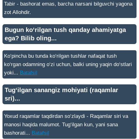
Tabir - bashorat emas, barcha narsani bilguvchi yagona
zot Allohdir.
Bugun ko‘rilgan tush qanday ahamiyatga
ega? Bilib oling...
Ko‘pincha bu tunda ko‘rilgan tushlar nafaqat tush
ko‘rgan odamning o‘zi uchun, balki uning yaqin do‘stlari
yoki...
Batafsil
Tug‘ilgan sanangiz mohiyati (raqamlar
sri)...
Yoxud raqamlar taqdirdan so‘zlaydi - Raqamlar siri va
manosi haqida malumot. Tug‘ilgan kun, yani sana
bashorati...
Batafsil