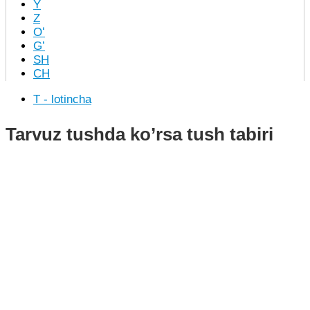
Y
Z
Oʻ
Gʻ
SH
CH
T - lotincha
Tarvuz tushda ko’rsa tush tabiri