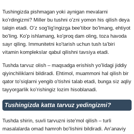
Tushingizda pishmagan yoki aynigan mevalarni
ko’rdingizmi? Miller bu tushni o’zni yomon his qilish deya
talqin etadi. O’z sog’lig’ingizga bee’tibor bo’lmang, ehtiyot
bo’ling. Ko’p ishlamang, ko’proq dam oling, toza havoda
sayr qiling. Immunitetni ko’tarish uchun tush ta’biri
vitamin komplekslar qabul qilishni tavsiya etadi.
Tushda tarvuz olish – maqsadga erishish yo’lidagi jiddiy
qiyinchiliklarni bildiradi. Ehtimol, muammoni hal qilish bir
qator to’siqlarni yengib o’tishni talab etadi, bunga siz aqliy
tayyorgarlik ko’rishingiz lozim hisoblanadi.
Tushingizda katta tarvuz yedingizmi?
Tushda shirin, suvli tarvuzni iste’mol qilish – turli
masalalarda omad hamroh bo’lishini bildiradi. An’anaviy