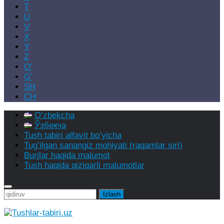
T
U
V
X
Y
Z
Oʻ
Gʻ
SH
CH
Oʻzbekcha
Ўзбекча
Tush tabiri alfavit bo‘yicha
Tugʻilgan sanangiz mohiyati (raqamlar siri)
Burjlar haqida malumot
Tush haqida qiziqarli malumotlar
Qidirshish: