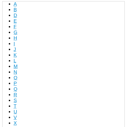
A
B
D
E
F
G
H
I
J
K
L
M
N
O
P
Q
R
S
T
U
V
X