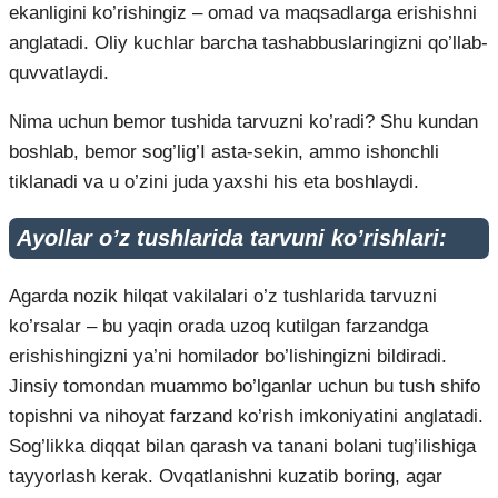
ekanligini ko’rishingiz – omad va maqsadlarga erishishni
anglatadi. Oliy kuchlar barcha tashabbuslaringizni qo’llab-
quvvatlaydi.
Nima uchun bemor tushida tarvuzni ko’radi? Shu kundan
boshlab, bemor sog’lig’I asta-sekin, ammo ishonchli
tiklanadi va u o’zini juda yaxshi his eta boshlaydi.
Ayollar o’z tushlarida tarvuni ko’rishlari:
Agarda nozik hilqat vakilalari o’z tushlarida tarvuzni
ko’rsalar – bu yaqin orada uzoq kutilgan farzandga
erishishingizni ya’ni homilador bo’lishingizni bildiradi.
Jinsiy tomondan muammo bo’lganlar uchun bu tush shifo
topishni va nihoyat farzand ko’rish imkoniyatini anglatadi.
Sog’likka diqqat bilan qarash va tanani bolani tug’ilishiga
tayyorlash kerak. Ovqatlanishni kuzatib boring, agar