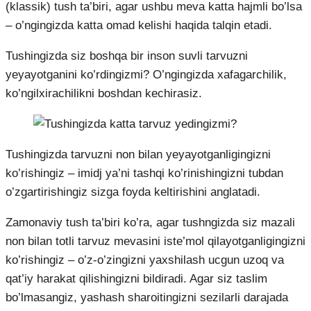
(klassik) tush ta’biri, agar ushbu meva katta hajmli bo’lsa
– o’ngingizda katta omad kelishi haqida talqin etadi.
Tushingizda siz boshqa bir inson suvli tarvuzni
yeyayotganini ko’rdingizmi? O’ngingizda xafagarchilik,
ko’ngilxirachilikni boshdan kechirasiz.
Tushingizda tarvuzni non bilan yeyayotganligingizni
ko’rishingiz – imidj ya’ni tashqi ko’rinishingizni tubdan
o’zgartirishingiz sizga foyda keltirishini anglatadi.
Zamonaviy tush ta’biri ko’ra, agar tushngizda siz mazali
non bilan totli tarvuz mevasini iste’mol qilayotganligingizni
ko’rishingiz – o’z-o’zingizni yaxshilash ucgun uzoq va
qat’iy harakat qilishingizni bildiradi. Agar siz taslim
bo’lmasangiz, yashash sharoitingizni sezilarli darajada