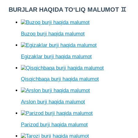
BURJLAR HAQIDA TO‘LIQ MALUMOT ♊
Buzoq burji haqida malumot
Egizaklar burji haqida malumot
Qisqichbaqa burji haqida malumot
Arslon burji haqida malumot
Parizod burji haqida malumot