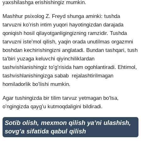
yaxshilashga erishishingiz mumkin.
Mashhur psixolog Z. Freyd shunga aminki: tushda
tarvuzni ko’rish intim yuqori hayotingizdan darajada
qoniqish hosil qilayotganligingizning ramzidir. Tushda
tarvuzni iste’mol qilish, yaqin orada unutilmas orgazmni
boshdan kechirishingizni anglatadi. Bundan tashqari, tush
ta’biri yuzaga keluvchi qiyinchiliklardan
tashvishlanishingiz to’g’risida ham ogohlantiradi. Ehtimol,
tashvishlanishingizga sabab rejalashtirilmagan
homiladorlik bo’lishi mumkin.
Agar tushingizda bir tilim tarvuz yetmagan bo’lsa,
o’ngingizda qayg’u kutmoqdaligini bildiradi.
Sotib olish, mexmon qilish ya’ni ulashish,
sovg’a sifatida qabul qilish