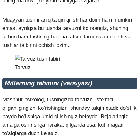
uning ma’nosi ijobiydan salbiyga o’zgaradi.
Muayyan tushni aniq talqin qilish har doim ham mumkin
emas, ayniqsa bu tushda tarvuzni ko’rsangiz, shuning
uchun ham tushning barcha tafsilotlarni eslab qolish va
tushlar ta’birini ochish lozim.
Tarvuz
Millerning tahmini (versiyasi)
Mashhur psixolog, tushingizda tarvuzni iste’mol
qilganligingizni ko’rishingizni shunday talqin etadi: do’stlik
paydo bo’lishiga umid qilishingiz befoyda. Rejalaringiz
amalga oshirishga harakat qilganda esa, kutilmagan
to’siqlarga duch kelasiz.