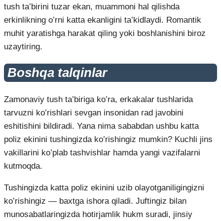
tush ta’birini tuzar ekan, muammoni hal qilishda
erkinlikning o’rni katta ekanligini ta’kidlaydi. Romantik
muhit yaratishga harakat qiling yoki boshlanishini biroz
uzaytiring.
Boshqa talqinlar
Zamonaviy tush ta’biriga ko’ra, erkakalar tushlarida
tarvuzni ko’rishlari sevgan insonidan rad javobini
eshitishini bildiradi. Yana nima sababdan ushbu katta
poliz ekinini tushingizda ko’rishingiz mumkin? Kuchli jins
vakillarini ko’plab tashvishlar hamda yangi vazifalarni
kutmoqda.
Tushingizda katta poliz ekinini uzib olayotganiligingizni
ko’rishingiz — baxtga ishora qiladi. Juftingiz bilan
munosabatlaringizda hotirjamlik hukm suradi, jinsiy