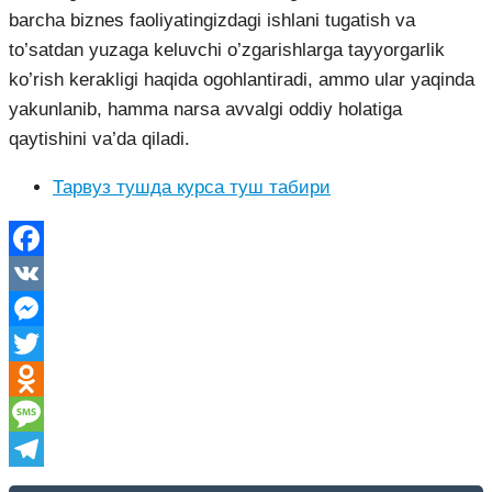
barcha biznes faoliyatingizdagi ishlani tugatish va
to’satdan yuzaga keluvchi o’zgarishlarga tayyorgarlik
ko’rish kerakligi haqida ogohlantiradi, ammo ular yaqinda
yakunlanib, hamma narsa avvalgi oddiy holatiga
qaytishini va’da qiladi.
Тарвуз тушда курса туш табири
Facebook
VK
Messenger
Twitter
Odnoklassniki
Message
Telegram