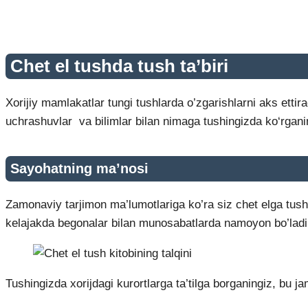
Chet el tushda
tush ta’biri
Xorijiy mamlakatlar tungi tushlarda o’zgarishlarni aks ettira
uchrashuvlar va bilimlar bilan nimaga tushingizda ko‘rgani
Sayohatning ma’nosi
Zamonaviy tarjimon ma’lumotlariga ko’ra siz chet elga tush
kelajakda begonalar bilan munosabatlarda namoyon bo’ladi
Tushingizda xorijdagi kurortlarga ta’tilga borganingiz, bu j