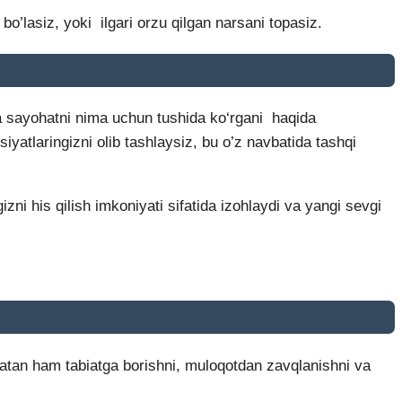
bo’lasiz, yoki ilgari orzu qilgan narsani topasiz.
rga sayohatni nima uchun tushida ko‘rgani haqida
iyatlaringizni olib tashlaysiz, bu o’z navbatida tashqi
zni his qilish imkoniyati sifatida izohlaydi va yangi sevgi
qiqatan ham tabiatga borishni, muloqotdan zavqlanishni va