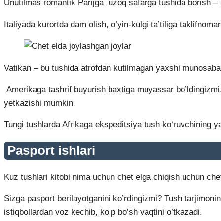
Unutilmas romantik Parijga uzoq safarga tushida borish – m
Italiyada kurortda dam olish, o’yin-kulgi ta’tiliga taklifnoma
Vatikan – bu tushida atrofdan kutilmagan yaxshi munosaba
Amerikaga tashrif buyurish baxtiga muyassar bo’ldingizmi, t
yetkazishi mumkin.
Tungi tushlarda Afrikaga ekspeditsiya tush ko‘ruvchining yas
Pasport ishlari
Kuz tushlari kitobi nima uchun chet elga chiqish uchun chet 
Sizga pasport berilayotganini ko’rdingizmi? Tush tarjimoninin
istiqbollardan voz kechib, ko’p bo’sh vaqtini o’tkazadi.