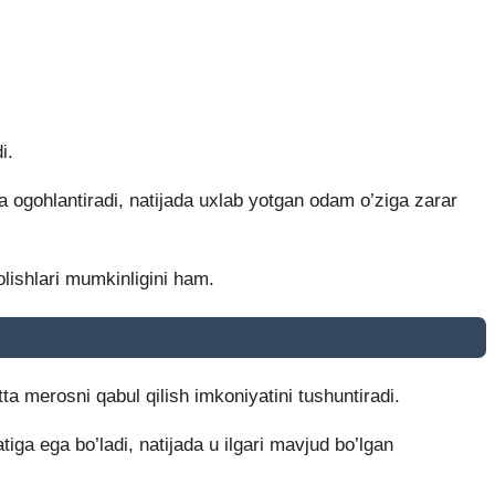
i.
a ogohlantiradi, natijada uxlab yotgan odam o’ziga zarar
olishlari mumkinligini ham.
ta merosni qabul qilish imkoniyatini tushuntiradi.
tiga ega bo’ladi, natijada u ilgari mavjud bo’lgan