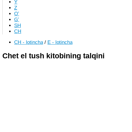
Y
Z
Oʻ
Gʻ
SH
CH
CH - lotincha
/
E - lotincha
Chet el tush kitobining talqini