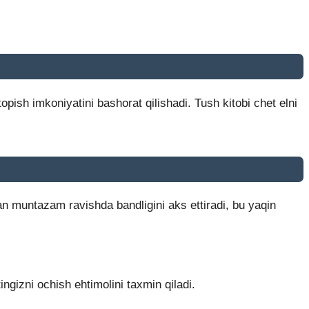
topish imkoniyatini bashorat qilishadi. Tush kitobi chet elni
an muntazam ravishda bandligini aks ettiradi, bu yaqin
ingizni ochish ehtimolini taxmin qiladi.