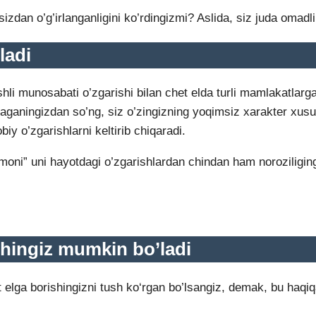
zdan o’g’irlanganligini ko’rdingizmi? Aslida, siz juda omadli 
ladi
ishli munosabati o’zgarishi bilan chet elda turli mamlakatla
olaganingizdan so’ng, siz o’zingizning yoqimsiz xarakter xusus
biy o’zgarishlarni keltirib chiqaradi.
imoni” uni hayotdagi o’zgarishlardan chindan ham noroziligingi
shingiz mumkin bo’ladi
chet elga borishingizni tush ko‘rgan bo’lsangiz, demak, bu ha