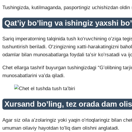
Tushingizda, kutilmaganda, pasportingiz uchishizdan oldin si
Qat’iy bo’ling va ishingiz yaxshi bo’
Sariq imperatorning talqinida tush ko‘ruvchining o’ziga teg
tushuntirish beriladi. O‘zingizning xatti-harakatingizni bah
odamlar bilan munosabatlarga foydali ta’sir ko’rsatadi va ijo
Chet ellarga tashrif buyurgan tushingizdagi “G’olibning tarj
munosabatlarini va’da qiladi.
Xursand bo’ling, tez orada dam oli
Agar siz oila a’zolaringiz yoki yaqin o’rtoqlaringiz bilan 
umuman oilaviy hayotdan to’liq dam olishni anglatadi.