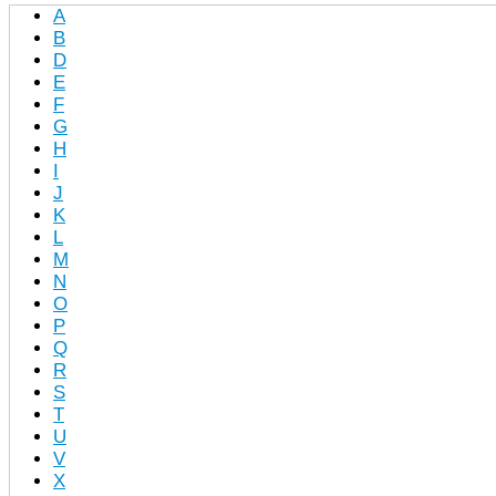
A
B
D
E
F
G
H
I
J
K
L
M
N
O
P
Q
R
S
T
U
V
X