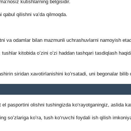
a’nosiz kutishlarning belgisidir.
ni qabul qilishni va’da qilmoqda.
tni va odamlar bilan mazmunli uchrashuvlarni namoyish etad
ushlar kitobida o’zini o’zi haddan tashqari tasdiqlash haqid
hirin siridan xavotirlanishini ko’rsatadi, uni begonalar bilib 
el pasportini olishni tushingizda ko‘rayotganingiz, aslida kat
g so’zlariga ko’ra, tush ko‘ruvchi foydali ish qilish imkoniya