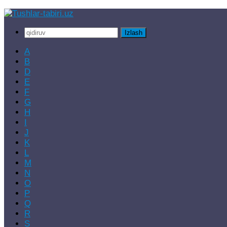
Skip
to
Qidirshish:
content
A
B
D
E
F
G
H
I
J
K
L
M
N
O
P
Q
R
S