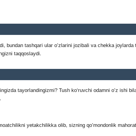
di, bundan tashqari ular o’zlarini jozibali va chekka joylarda 
ngizni taqqoslaydi.
ingizda tayorlandingizmi? Tush ko‘ruvchi odamni o’z ishi bil
.
amoatchilikni yetakchilikka olib, sizning qo’mondonlik mahorat