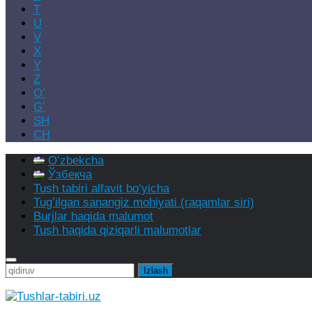
T
U
V
X
Y
Z
Oʻ
Gʻ
SH
CH
Oʻzbekcha
Ўзбекча
Tush tabiri alfavit bo‘yicha
Tugʻilgan sanangiz mohiyati (raqamlar siri)
Burjlar haqida malumot
Tush haqida qiziqarli malumotlar
Qidirshish: