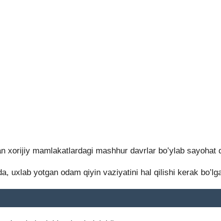
lgan xorijiy mamlakatlardagi mashhur davrlar bo’ylab sayohat 
da, uxlab yotgan odam qiyin vaziyatini hal qilishi kerak bo’lg